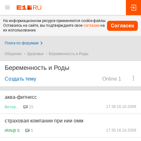
На информационном ресурсе применяются cookie-файлы.
Согласен
Оставаясь на сайте, вы подтверждаете свое
согласие
на
их использование.
Поиск по форумам
Общение
Здоровье
Беременность и Роды
Беременность и Роды
Создать тему
Online 1
аква-фитнесс
17:38 16.10.2009
Ветер
..
15
страховая компании при нии омм
17:30 16.10.2009
iRiN@ S
5