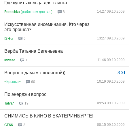
Где купить кольца для слинга
14:27 09.10.2009
Fenechka (
работаем
для
вас
)
8
Искусственная инсеминация. Кто через
это прошел?
13:27 09.10.2009
ISH-a
5
Верба Татьяна Евгеньевна
11:46 09.10.2009
inwear
1
Вопрос к дамам с коляской))
...
3
10:19 09.10.2009
=
Крылья
=
60
По энерджи вопрос
09:53 09.10.2009
Talya*
19
СНИМИСЬ В КИНО В ЕКАТЕРИНБУРГЕ!
08:15 09.10.2009
GF66
3