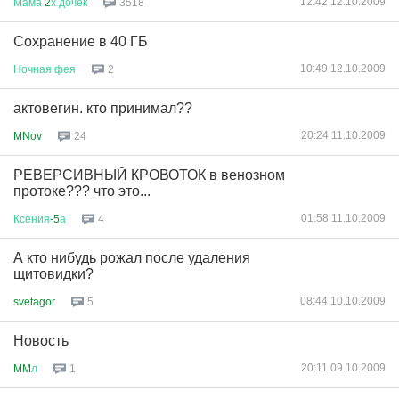
12:42 12.10.2009
Мама
2
х
дочек
3518
Сохранение в 40 ГБ
10:49 12.10.2009
Ночная
фея
2
актовегин. кто принимал??
20:24 11.10.2009
MNov
24
РЕВЕРСИВНЫЙ КРОВОТОК в венозном
протоке??? что это...
01:58 11.10.2009
Ксения
-5
а
4
А кто нибудь рожал после удаления
щитовидки?
08:44 10.10.2009
svetagor
5
Новость
20:11 09.10.2009
MM
л
1