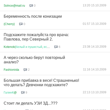
13:20 15.10.2009
Solnce@mail.ru
0
Беременность после конизации
01:57 15.10.2009
{Cherry}
0
Подскажите пожалуйста про врача:
Павлова, пер Северный 2.
23:38 14.10.2009
Kotenok(
белый
и
пушистый
,
если
...
6
А через сколько берут повторный
анализ?
11:16 14.10.2009
Fashionista
2
Большая прибавка в весе! Страшненько!
что делать? Девчонки подскажите?
22:13 13.10.2009
ГалинК
@
9
Стоит ли делать УЗИ 3Д...???