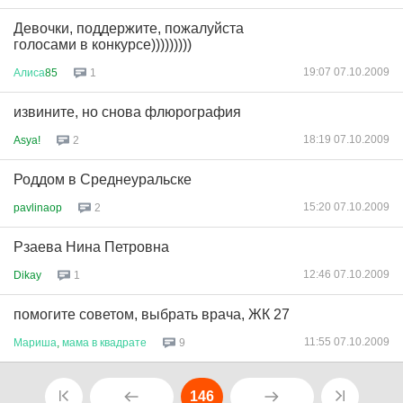
Девочки, поддержите, пожалуйста
голосами в конкурсе)))))))))
19:07 07.10.2009
Алиса
85
1
извините, но снова флюрография
18:19 07.10.2009
Asya!
2
Роддом в Среднеуральске
15:20 07.10.2009
pavlinaop
2
Рзаева Нина Петровна
12:46 07.10.2009
Dikay
1
помогите советом, выбрать врача, ЖК 27
11:55 07.10.2009
Мариша
,
мама
в
квадрате
9
146