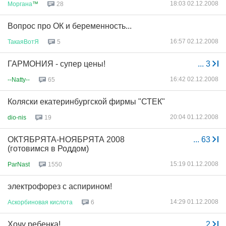
18:03 02.12.2008
Моргана
™
28
Вопрос про ОК и беременность...
16:57 02.12.2008
ТакаяВотЯ
5
ГАРМОНИЯ - супер цены!
...
3
16:42 02.12.2008
--Natty--
65
Коляски екатеринбургской фирмы "СТЕК"
20:04 01.12.2008
dio-nis
19
ОКТЯБРЯТА-НОЯБРЯТА 2008
...
63
(готовимся в Роддом)
15:19 01.12.2008
ParNast
1550
электрофорез с аспирином!
14:29 01.12.2008
Аскорбиновая
кислота
6
Хочу ребенка!
...
2