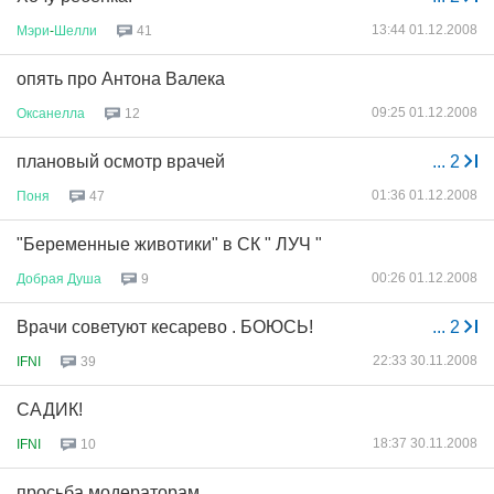
13:44 01.12.2008
Мэри
-
Шелли
41
опять про Антона Валека
09:25 01.12.2008
Оксанелла
12
плановый осмотр врачей
...
2
01:36 01.12.2008
Поня
47
"Беременные животики" в СК " ЛУЧ "
00:26 01.12.2008
Добрая
Душа
9
Врачи советуют кесарево . БОЮСЬ!
...
2
22:33 30.11.2008
IFNI
39
САДИК!
18:37 30.11.2008
IFNI
10
просьба модераторам