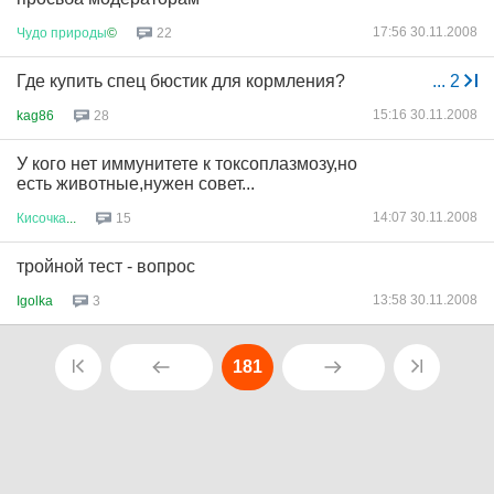
17:56 30.11.2008
Чудо
природы
©
22
Где купить спец бюстик для кормления?
...
2
15:16 30.11.2008
kag86
28
У кого нет иммунитете к токсоплазмозу,но
есть животные,нужен совет...
14:07 30.11.2008
Кисочка
...
15
тройной тест - вопрос
13:58 30.11.2008
Igolka
3
181