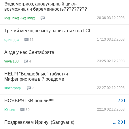
Эндометриоз, ановулярный цикл-
возможна ли баременность?????????
20:36 03.12.2008
M@link@-K@link@
1
Третий месяц не могу записаться на ГСГ
17:13 03.12.2008
один
-
два
11
А где у нас Сентябрята
23:25 02.12.2008
vova 103
4
HELP! "Волшебные" таблетки
Мифепристона в 7 роддоме
22:27 02.12.2008
Фотограф
.
7
НОЯБРЯТКИ пошли!!!!!!
...
2
22:10 02.12.2008
Юльия
39
Поздравляем Ирину! (Sangvaris)
...
2