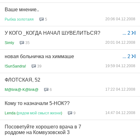
Ваше мнение..
20:06 04.12.2008
Рыбка
золотаяя
5
У КОГО _КОГДА НАЧАЛ ШУВЕЛИТЬСЯ?
...
2
20:01 04.12.2008
Simly
35
новая больничка на химмаше
...
2
19:59 04.12.2008
!SunSandra!
39
ФЛОТСКАЯ, 52
17:22 04.12.2008
M@link@-K@link@
6
Кому то назначали 5-НОК??
14:47 04.12.2008
Lenda (
рядом
мой
смысл
жизни
)
9
Посоветуйте хорошего врача в 7
роддоме на Комвузовской 3