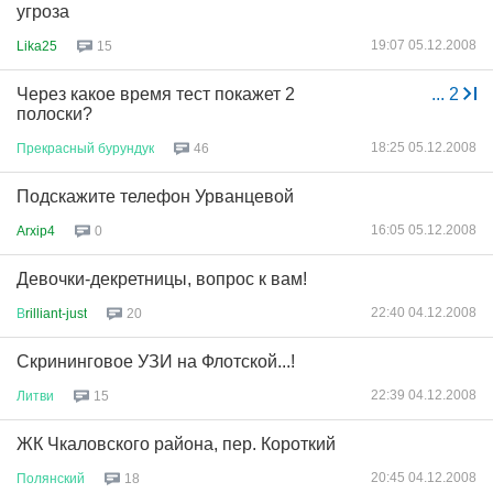
угроза
19:07 05.12.2008
Lika25
15
Через какое время тест покажет 2
...
2
полоски?
18:25 05.12.2008
Прекрасный
бурундук
46
Подскажите телефон Урванцевой
16:05 05.12.2008
Arxip4
0
Девочки-декретницы, вопрос к вам!
22:40 04.12.2008
В
rilliant-just
20
Скрининговое УЗИ на Флотской...!
22:39 04.12.2008
Литви
15
ЖК Чкаловского района, пер. Короткий
20:45 04.12.2008
Полянский
18