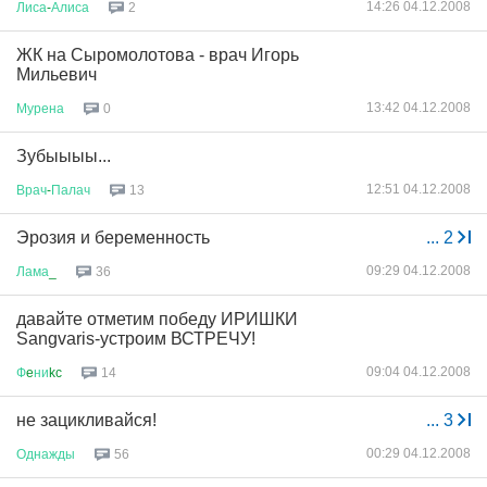
14:26 04.12.2008
Лиса
-
Алиса
2
ЖК на Сыромолотова - врач Игорь
Мильевич
13:42 04.12.2008
Мурена
0
Зубыыыы...
12:51 04.12.2008
Врач
-
Палач
13
Эрозия и беременность
...
2
09:29 04.12.2008
Лама
_
36
давайте отметим победу ИРИШКИ
Sangvaris-устроим ВСТРЕЧУ!
09:04 04.12.2008
Ф
e
ни
kc
14
не зацикливайся!
...
3
00:29 04.12.2008
Однажды
56