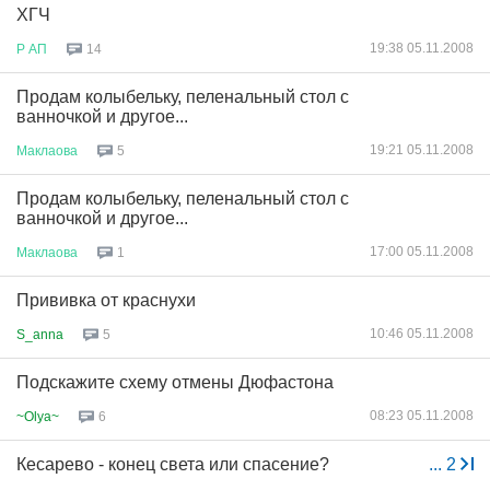
ХГЧ
19:38 05.11.2008
Р
АП
14
Продам колыбельку, пеленальный стол с
ванночкой и другое...
19:21 05.11.2008
Маклаова
5
Продам колыбельку, пеленальный стол с
ванночкой и другое...
17:00 05.11.2008
Маклаова
1
Прививка от краснухи
10:46 05.11.2008
S_anna
5
Подскажите схему отмены Дюфастона
08:23 05.11.2008
~Olya~
6
Кесарево - конец света или спасение?
...
2