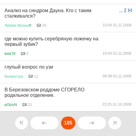
Анализ на синдром Дауна. Кто с таким
...
2
сталкивался?
10:04 01.11.2008
Люблю
Жизнь
!!!
25
где можно купить серебряную ложечку на
первый зубик?
10:04 01.11.2008
tutsi78
5
глупый вопрос по узи
09:39 01.11.2008
Калиостра
11
В Березовском роддоме СГОРЕЛО
родильное отделение.
23:25 31.10.2008
pOizoN
21
185