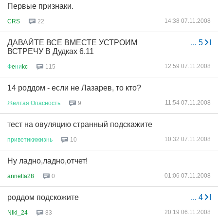
Первые признаки.
14:38 07.11.2008
CRS
22
ДАВАЙТЕ ВСЕ ВМЕСТЕ УСТРОИМ
...
5
ВСТРЕЧУ В Дудках 6.11
12:59 07.11.2008
Ф
e
ни
kc
115
14 роддом - если не Лазарев, то кто?
11:54 07.11.2008
Желтая
Опасность
9
тест на овуляцию странный подскажите
10:32 07.11.2008
приветикижизнь
10
Ну ладно,ладно,отчет!
01:06 07.11.2008
annetta28
0
роддом подскожите
...
4
20:19 06.11.2008
Niki_24
83