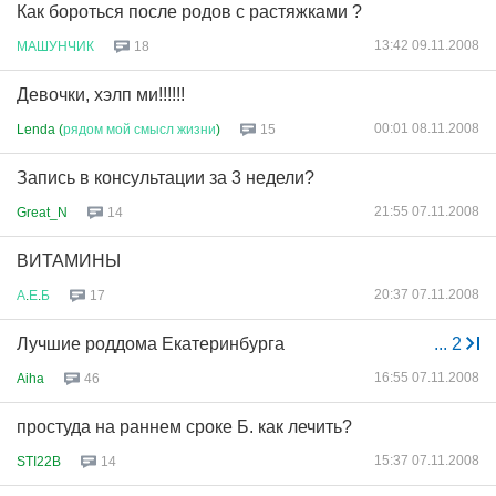
Как бороться после родов с растяжками ?
13:42 09.11.2008
МАШУНЧИК
18
Девочки, хэлп ми!!!!!!
00:01 08.11.2008
Lenda (
рядом
мой
смысл
жизни
)
15
Запись в консультации за 3 недели?
21:55 07.11.2008
Great_N
14
ВИТАМИНЫ
20:37 07.11.2008
А
.
Е
.
Б
17
Лучшие роддома Екатеринбурга
...
2
16:55 07.11.2008
Aiha
46
простуда на раннем сроке Б. как лечить?
15:37 07.11.2008
STI22B
14