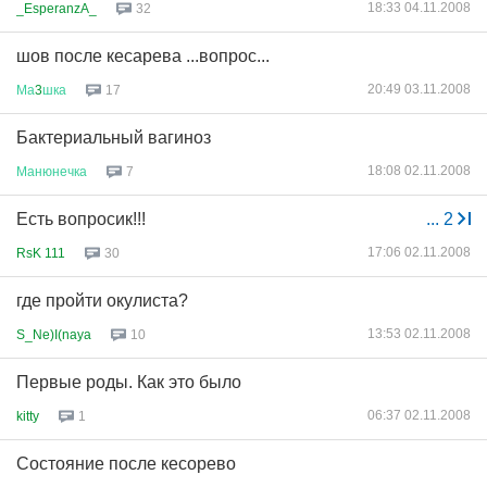
18:33 04.11.2008
_EsperanzA_
32
шов после кесарева ...вопрос...
20:49 03.11.2008
Ма
3
шка
17
Бактериальный вагиноз
18:08 02.11.2008
Манюнечка
7
Есть вопросик!!!
...
2
17:06 02.11.2008
RsK 111
30
где пройти окулиста?
13:53 02.11.2008
S_Ne)I(naya
10
Первые роды. Как это было
06:37 02.11.2008
kitty
1
Состояние после кесорево