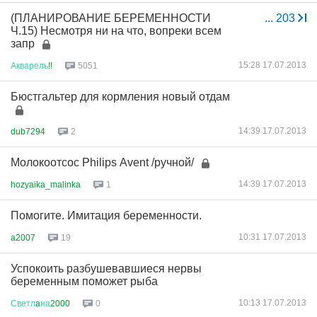
(ПЛАНИРОВАНИЕ БЕРЕМЕННОСТИ
...
203
Ч.15) Несмотря ни на что, вопреки всем
запр
15:28 17.07.2013
Акварель
!!
5051
Бюстгальтер для кормления новый отдам
14:39 17.07.2013
dub7294
2
Молокоотсос Рhilips Аvent /ручной/
14:39 17.07.2013
hozyaika_malinka
1
Помогите. Имитация беременности.
10:31 17.07.2013
a2007
19
Успокоить разбушевавшиеся нервы
беременным поможет рыба
10:13 17.07.2013
Светл
a
на
2000
0