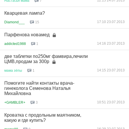
12:15 24.07.2013
Настасья
мама
7
Кварцевая лампа?
17:10 23.07.2013
Diamond___
15
Парфенова новамед
14:16 23.07.2013
addicted1988
1
две таблетки по250мг фамвира,лечили
ЦМВ,продам за 300р
14:15 23.07.2013
мама
зёпы
1
Помогите найти контакты врача-
гинеколога Семенова Наталья
Михайловна
10:51 23.07.2013
+GAMBLER+
3
Кроватка с продольным маятником,
какую и где купить?