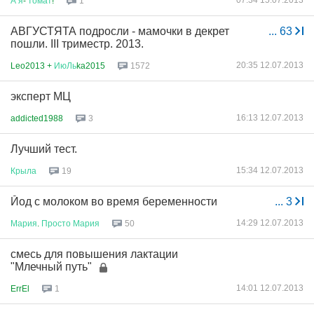
07:34 15.07.2013
А
я
-
томат
!
1
АВГУСТЯТА подросли - мамочки в декрет
...
63
пошли. III триместр. 2013.
20:35 12.07.2013
Leo2013 +
ИюЛь
ka2015
1572
эксперт МЦ
16:13 12.07.2013
addicted1988
3
Лучший тест.
15:34 12.07.2013
Крыла
19
Йод с молоком во время беременности
...
3
14:29 12.07.2013
Мария
.
Просто
Мария
50
смесь для повышения лактации
"Млечный путь"
14:01 12.07.2013
ErrEl
1