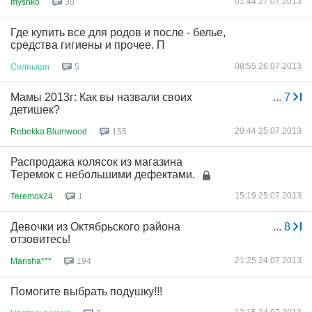
01:44 27.07.2013
myshko
30
Где купить все для родов и после - белье,
средства гигиены и прочее. П
08:55 26.07.2013
Солныши
5
Мамы 2013г: Как вы назвали своих
...
7
детишек?
20:44 25.07.2013
Rebekka Blumwood
155
Распродажа колясок из магазина
Теремок с небольшими дефектами.
15:19 25.07.2013
Teremok24
1
Девочки из Октябрьского района
...
8
отзовитесь!
21:25 24.07.2013
Marisha***
194
Помогите выбрать подушку!!!