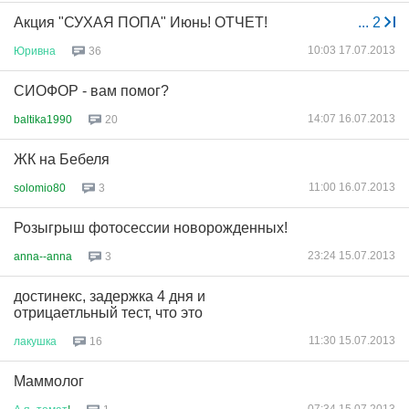
Акция "СУХАЯ ПОПА" Июнь! ОТЧЕТ!
...
2
10:03 17.07.2013
Юривна
36
СИОФОР - вам помог?
14:07 16.07.2013
baltika1990
20
ЖК на Бебеля
11:00 16.07.2013
solomio80
3
Розыгрыш фотосессии новорожденных!
23:24 15.07.2013
anna--anna
3
достинекс, задержка 4 дня и
отрицаетльный тест, что это
11:30 15.07.2013
лакушка
16
Маммолог