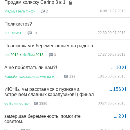
Продам коляску Carino 3 в 1
10:39 11.07.2013
Мадмуазель
Фифи
2
Поликистоз?
22:30 09.07.2013
А
я
-
томат
!
10
Планюшкам и беременюшкам на радость
17:37 09.07.2013
Leo2013 +
ИюЛь
ka2015
3
А не поболтать ли нам?!
...
10
18:15 08.07.2013
Кыша
/
о
чудо
,
свались
уже
на
мен
...
238
ИЮНЬ, мы расстаемся с пузиками,
...
156
встречаем славных карапузиков! ( финал
00:24 06.07.2013
ее
Величество
3886
замершая беременность, помогите
...
2
советом.