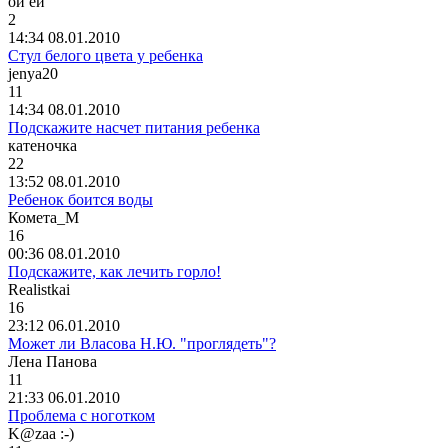
ой
ёй
2
14:34 08.01.2010
Стул белого цвета у ребенка
jenya20
11
14:34 08.01.2010
Подскажите насчет питания ребенка
катеночка
22
13:52 08.01.2010
Ребенок боится воды
Комета
_
М
16
00:36 08.01.2010
Подскажите, как лечить горло!
Realistkai
16
23:12 06.01.2010
Может ли Власова Н.Ю. "проглядеть"?
Лена
Панова
11
21:33 06.01.2010
Проблема с ноготком
K@z
аа
:-)