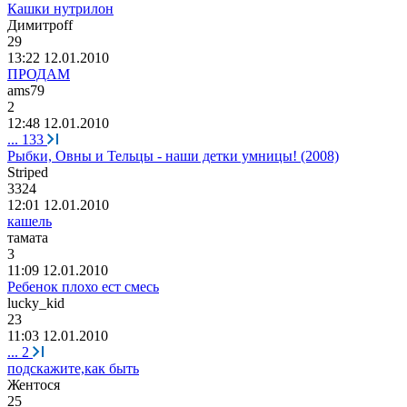
Кашки нутрилон
Димитро
ff
29
13:22 12.01.2010
ПРОДАМ
ams79
2
12:48 12.01.2010
...
133
Рыбки, Овны и Тельцы - наши детки умницы! (2008)
Striped
3324
12:01 12.01.2010
кашель
тамата
3
11:09 12.01.2010
Ребенок плохо ест смесь
lucky_kid
23
11:03 12.01.2010
...
2
подскажите,как быть
Жентося
25