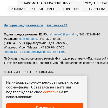
ЗНАКОМСТВА В ЕКАТЕРИНБУРГЕ
ПОГОДА В ЕКА
АФИША В ЕКАТЕРИНБУРГЕ
ГОРОСКОП
КУРСЫ ВАЛ
Информация для клиентов
Реклама на Е1
Отдел продаж рекламы Е1.РУ:
reklamae1@iportal.ru
, (343) 379-49-10
Редакция:
e1@iportal.ru
, (343) 379-49-95,
(343) 34-555-34 (круглосуточно - для новостей)
WhatsApp, Viber, Telegram: +7 909 704-57-70
Подписка на еженедельную рассылку E1.RU
Публикация материалов под меткой «На правах рекламы», «Партнёрский 
«Новости телекома» и «Новости компаний» оплачена из средств рекламо
© ООО «ИНТЕРНЕТ ТЕХНОЛОГИИ»
На информационном ресурсе применяются
cookie-файлы. Оставаясь на сайте, вы
подтверждаете свое
согласие
на их
использование.
Согласен