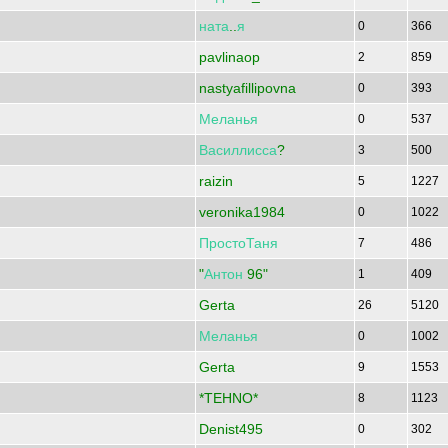
ната
..
я
0
366
pavlinaop
2
859
nastyafillipovna
0
393
Меланья
0
537
Василлисса
?
3
500
raizin
5
1227
veronika1984
0
1022
ПростоТаня
7
486
"
Антон
96"
1
409
Gerta
26
5120
Меланья
0
1002
Gerta
9
1553
*TEHNO*
8
1123
Denist495
0
302