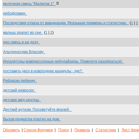
молочная смесь "Малютка 1"
рибофлавин
Последствия отказа от вакцинации. Реальные примеры и статистика.
(
1
|
2
малыш храпит во сне
(
1
|
2
)
про смесь и ее дозу
Альтернатива Власову
Ингаляторы,компрессорные небулайзеры. Помогите разобраться!
поставить укол в новогодние каникулы - где?
Рибоксин ребенку
детский невролог
детские мед центры
Десткий аутизм. Посоветуйте врачей.
Вызов педиатра платно на дом
Обновить
|
Список Форумов
|
Поиск
|
Правила
|
Статистика
|
Лист бло