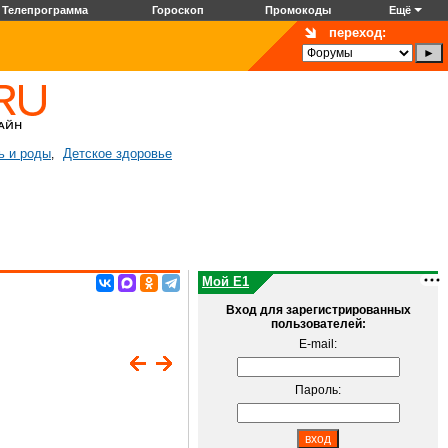
Телепрограмма
Гороскоп
Промокоды
Ещё
переход:
ь и роды
Детское здоровье
,
Мой E1
Вход для зарегистрированных
пользователей:
E-mail:
Пароль: