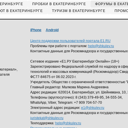
ТЕРИНБУРГЕ
ПРОБКИ В ЕКАТЕРИНБУРГЕ
ФОРУМЫ В ЕКАТ
ЮТ В ЕКАТЕРИНБУРГЕ
ТУРИЗМ В ЕКАТЕРИНБУРГЕ
ПРОМО
iPhone
Android
Центр поддержки пользователей портала E1.RU
Проблемы при работе с порталом:
help@shkulev.ru
Контактные данные для Роскомнадзора и государственных
Сетевое издание «Е1.РУ Екатеринбург Онлайн» (18+)
Зарегистрировано Федеральной службой по надзору в сф
материал»,
технологий и массовых коммуникаций (Роскомнадзор) Свид
дателя
ФС77-84675 от 06.02.2023 г.
Учредитель: Общество с ограниченной ответственность
Главный редактор: Малкова Марина Андреевна
Адрес редакции: 620014, Екатеринбург, ул. Шейнкмана, 10, 
Телефоны (круглосуточно): 8 (343) 379-49-95, 34-555-34,
WhatsApp, Viber, Telegram: +7 909 704-57-70
Электронный адрес редакции:
e1@shkulev.ru
Контактные данные для Роскомнадзора и государственных
juristekat@shkulev.ru
Техподдержка:
help@shkulev.ru