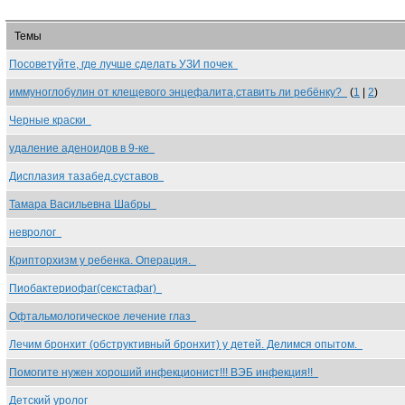
Темы
Посоветуйте, где лучше сделать УЗИ почек
иммуноглобулин от клещевого энцефалита,ставить ли ребёнку?
(
1
|
2
)
Черные краски
удаление аденоидов в 9-ке
Дисплазия тазабед.суставов
Тамара Васильевна Шабры
невролог
Крипторхизм у ребенка. Операция.
Пиобактериофаг(секстафаг)
Офтальмологическое лечение глаз
Лечим бронхит (обструктивный бронхит) у детей. Делимся опытом.
Помогите нужен хороший инфекционист!!! ВЭБ инфекция!!
Детский уролог