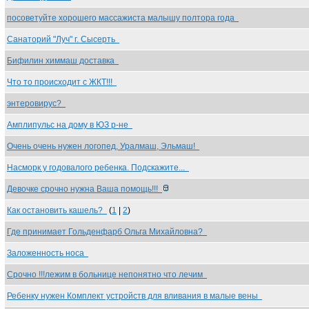
посоветуйте хорошего массажиста малышу полтора года
Санаторий "Луч" г. Сысерть
Бифилин химмаш доставка
Что то происходит с ЖКТ!!!
энтеровирус?
Амплипульс на дому в ЮЗ р-не
Очень очень нужен логопед, Уралмаш, Эльмаш!
Насморк у годовалого ребенка. Подскажите...
Девочке срочно нужна Ваша помощь!!!
Как остановить кашель?
(
1
|
2
)
Где принимает Гольденфарб Ольга Михайловна?
Заложенность носа
Срочно !!!лежим в больнице непонятно что лечим
Ребенку нужен Комплект устройств для вливания в малые вены