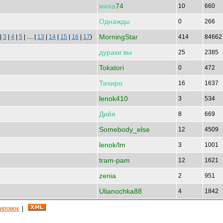
миха
74
10
660
Однажды
0
266
MorningStar
|
3
|
4
|
5
| .... |
13
|
14
|
15
|
16
|
17
)
414
8466
дураки
вы
25
2385
Tokatori
0
472
Тихиро
16
1637
lenok410
3
534
Дийя
8
669
Somebody_else
12
4509
lenok/lm
3
1001
tram-pam
12
1621
zenia
2
951
Ulianochka88
4
1842
кировок
|