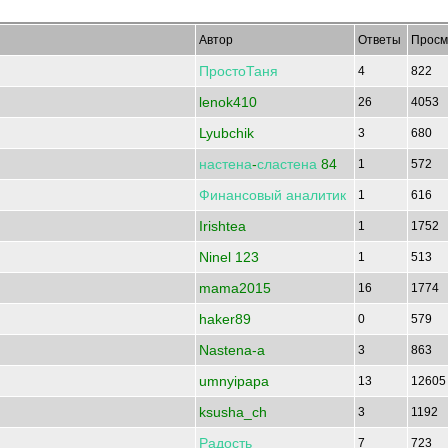
Автор
Ответы
Просм
ПростоТаня
4
822
lenok410
26
4053
Lyubchik
3
680
настена
-
сластена
84
1
572
Финансовый
аналитик
1
616
Irishtea
1
1752
Ninel 123
1
513
mama2015
16
1774
haker89
0
579
Nastena-a
3
863
umnyipapa
13
1260
ksusha_ch
3
1192
Радость
_
7
723