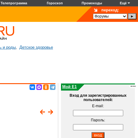
Телепрограмма
Гороскоп
Промокоды
Ещё
переход:
ь и роды
Детское здоровье
,
Мой E1
Вход для зарегистрированных
пользователей:
E-mail:
Пароль: