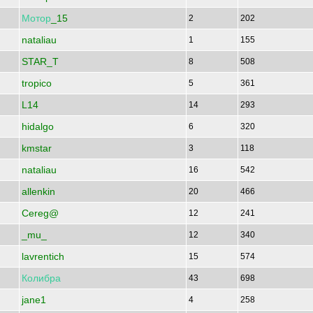
Мотор
_15
2
202
nataliau
1
155
STAR_T
8
508
tropico
5
361
L14
14
293
hidalgo
6
320
kmstar
3
118
nataliau
16
542
allenkin
20
466
Cereg@
12
241
_mu_
12
340
lavrentich
15
574
Колибра
43
698
jane1
4
258