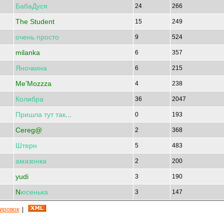
БабаДуся
24
266
The Student
15
249
очень
просто
9
524
milanka
6
357
Яночкина
6
215
Me'Mozzza
4
238
Колибра
36
2047
Пришла
тут
так
...
0
193
Cereg@
2
368
Штерн
5
483
амазонка
2
200
yudi
3
190
N
юсенька
3
147
кировок
|