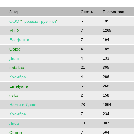
Автор
Ответы
Просмотров
ООО
"
Трезвые
грузчики
"
5
195
M-i-X
7
1265
Елефанта
7
194
Objog
4
185
Диан
4
133
nataliau
21
305
Колибра
4
286
Emelyana
6
268
evko
2
158
Настя
и
Даша
28
1064
Колибра
7
234
Лиса
13
387
Cheep
7
564