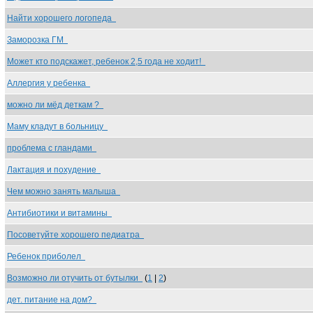
Найти хорошего логопеда
Заморозка ГМ
Может кто подскажет, ребенок 2,5 года не ходит!
Аллергия у ребенка
можно ли мёд деткам ?
Маму кладут в больницу
проблема с гландами
Лактация и похудение
Чем можно занять малыша
Антибиотики и витамины
Посоветуйте хорошего педиатра
Ребенок приболел
Возможно ли отучить от бутылки
(
1
|
2
)
дет. питание на дом?