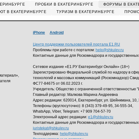
ТЕРИНБУРГЕ
ПРОБКИ В ЕКАТЕРИНБУРГЕ
ФОРУМЫ В ЕКАТ
ЮТ В ЕКАТЕРИНБУРГЕ
ТУРИЗМ В ЕКАТЕРИНБУРГЕ
ПРОМО
iPhone
Android
Центр поддержки пользователей портала E1.RU
Проблемы при работе с порталом:
help@shkulev.ru
Контактные данные для Роскомнадзора и государственных
Сетевое издание «Е1.РУ Екатеринбург Онлайн» (18+)
Зарегистрировано Федеральной службой по надзору в сф
материал»,
технологий и массовых коммуникаций (Роскомнадзор) Свид
дателя
ФС77-84675 от 06.02.2023 г.
Учредитель: Общество с ограниченной ответственность
Главный редактор: Малкова Марина Андреевна
Адрес редакции: 620014, Екатеринбург, ул. Шейнкмана, 10, 
Телефоны (круглосуточно): 8 (343) 379-49-95, 34-555-34,
WhatsApp, Viber, Telegram: +7 909 704-57-70
Электронный адрес редакции:
e1@shkulev.ru
Контактные данные для Роскомнадзора и государственных
juristekat@shkulev.ru
Техподдержка:
help@shkulev.ru