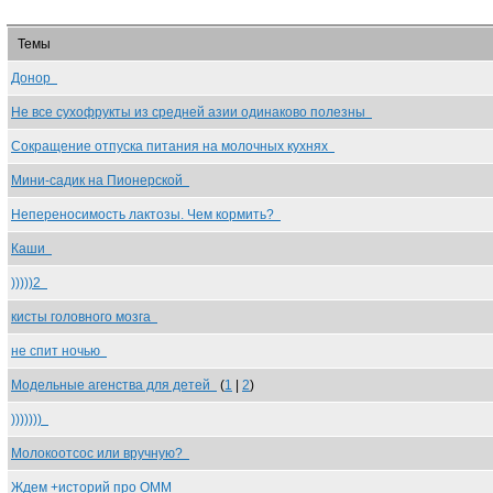
Темы
Донор
Не все сухофрукты из средней азии одинаково полезны
Сокращение отпуска питания на молочных кухнях
Мини-садик на Пионерской
Непереносимость лактозы. Чем кормить?
Каши
)))))2
кисты головного мозга
не спит ночью
Модельные агенства для детей
(
1
|
2
)
)))))))
Молокоотсос или вручную?
Ждем +историй про ОММ