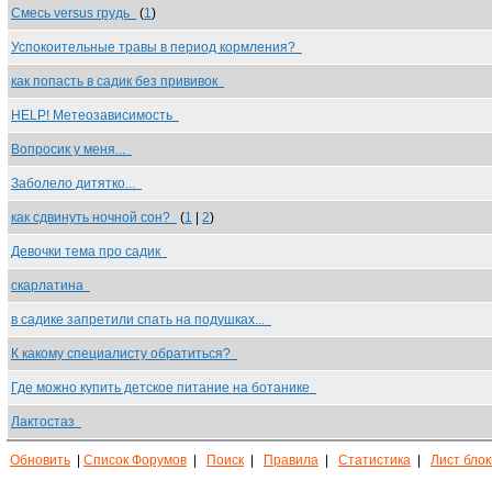
Смесь versus грудь
(
1
)
Успокоительные травы в период кормления?
как попасть в садик без прививок
HELP! Метеозависимость
Вопросик у меня...
Заболело дитятко...
как сдвинуть ночной сон?
(
1
|
2
)
Девочки тема про садик
скарлатина
в садике запретили спать на подушках...
К какому специалисту обратиться?
Где можно купить детское питание на ботанике
Лактостаз
Обновить
|
Список Форумов
|
Поиск
|
Правила
|
Статистика
|
Лист бло