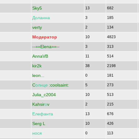
Sky5
13
682
Доланна
3
185
verty
2
134
Модератор
10
4823
--==Elena==--
3
313
AnnaVB
11
514
kir2k
38
2198
leon...
0
181
C
олнце
:coolsaint:
5
273
Julia_c2004
10
513
Kahsir
о
v
2
215
Елефанта
13
676
Serg L
10
426
нося
0
113