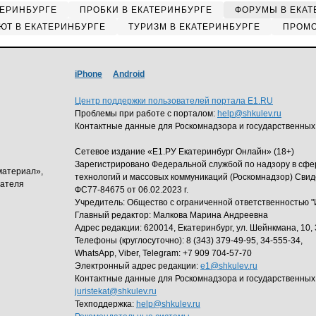
ТЕРИНБУРГЕ
ПРОБКИ В ЕКАТЕРИНБУРГЕ
ФОРУМЫ В ЕКАТ
ЮТ В ЕКАТЕРИНБУРГЕ
ТУРИЗМ В ЕКАТЕРИНБУРГЕ
ПРОМО
iPhone
Android
Центр поддержки пользователей портала E1.RU
Проблемы при работе с порталом:
help@shkulev.ru
Контактные данные для Роскомнадзора и государственных
Сетевое издание «Е1.РУ Екатеринбург Онлайн» (18+)
Зарегистрировано Федеральной службой по надзору в сф
материал»,
технологий и массовых коммуникаций (Роскомнадзор) Свид
дателя
ФС77-84675 от 06.02.2023 г.
Учредитель: Общество с ограниченной ответственность
Главный редактор: Малкова Марина Андреевна
Адрес редакции: 620014, Екатеринбург, ул. Шейнкмана, 10, 
Телефоны (круглосуточно): 8 (343) 379-49-95, 34-555-34,
WhatsApp, Viber, Telegram: +7 909 704-57-70
Электронный адрес редакции:
e1@shkulev.ru
Контактные данные для Роскомнадзора и государственных
juristekat@shkulev.ru
Техподдержка:
help@shkulev.ru