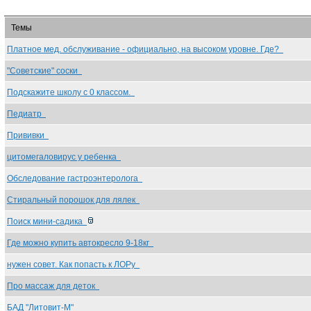
Темы
Платное мед. обслуживание - официально, на высоком уровне. Где?
"Советские" соски
Подскажите школу с 0 классом.
Педиатр
Прививки
цитомегаловирус у ребенка
Обследование гастроэнтеролога
Стиральный порошок для лялек
Поиск мини-садика
Где можно купить автокресло 9-18кг
нужен совет. Как попасть к ЛОРу
Про массаж для деток
БАД "Литовит-М"