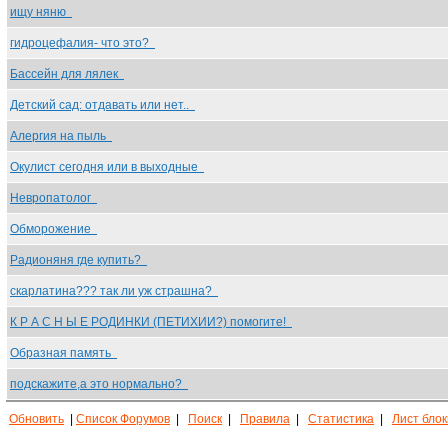
ищу няню
гидроцефалия- что это?
Бассейн для лялек
Детский сад: отдавать или нет..
Алергия на пыль
Окулист сегодня или в выходные
Невропатолог
Обморожение
Радионяня где купить?
скарлатина??? так ли уж страшна?
К Р А С Н Ы Е РОДИНКИ (ПЕТИХИИ?) помогите!
Образная память
подскажите,а это нормально?
Обновить
|
Список Форумов
|
Поиск
|
Правила
|
Статистика
|
Лист бло