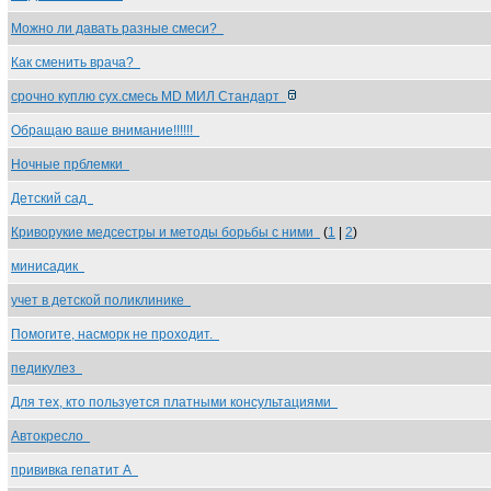
Можно ли давать разные смеси?
Как сменить врача?
срочно куплю сух.смесь MD МИЛ Стандарт
Обращаю ваше внимание!!!!!!
Ночные прблемки
Детский сад
Криворукие медсестры и методы борьбы с ними
(
1
|
2
)
минисадик
учет в детской поликлинике
Помогите, насморк не проходит.
педикулез
Для тех, кто пользуется платными консультациями
Автокресло
прививка гепатит А