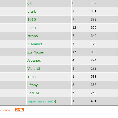
olti
0
152
b-a-b
2
301
1010
7
379
esm+
12
699
stropa
7
349
Ж
e
н
e
чк
a
7
179
Zu_Yazan
17
936
Albanec
4
224
Victor@
1
172
ironix
1
533
uftony
3
363
Lori_M
6
252
кареглазастая
)))
1
451
кировок
|