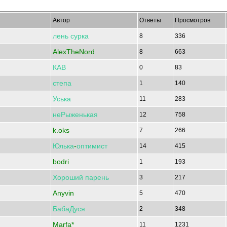
Автор
Ответы
Просмотров
лень
сурка
8
336
AlexTheNord
8
663
КАВ
0
83
степа
1
140
Уська
11
283
неРыженькая
12
758
k.oks
7
266
Юлька
-
оптимист
14
415
bodri
1
193
Хороший
парень
3
217
Anyvin
5
470
БабаДуся
2
348
Marfa*
11
1231