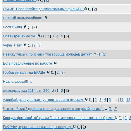
ОАКМВ Контейнер
(
1
|
2
)
ОАКЗВ. Посоветуйте документальные фильмы.
(
1
|
2
)
Пьяный дальнобойщик.
Лося сбили
(
1
|
2
)
Опять грёбаные УА
(
1
|
2
|
3
|
4
|
5
|
6
)
Vojna_i_mir
(
1
|
2
|
3
)
Невижу темы с поисками "ты вообще молодец детка"
(
1
|
2
)
Есть предложение по работе
Горбатый мост на ЕКАДе
(
1
|
2
|
3
)
Нужны дрова!!!
владельцу ваз 2114 с гн 346
(
1
|
2
|
3
)
Азербайджан угрожает устроить резню русским
(
1
|
2
|
3
|
4
|
5
| .... |
17
|
18
Что это было? (принимаю поздравления с покупкой регика)
(
1
|
2
)
Конкурс фотожаб: «Стражи Галактики возвращают лето на Урал»
(
1
|
2
|
Екб-УФА, срочная посылка ищет попутку
(
1
|
2
)