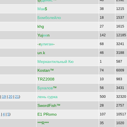
@
Денис
™
46
2592
Мак
$
38
1215
Бомболейло
18
1537
khg
27
1615
Yuj
ее
n
142
12185
-x
улиган
-
68
3241
un.k
46
3188
Меркантильный
Кю
1
587
Kostan™
74
6009
TRZ2008
10
983
Бухалов
™
56
3431
лень
сурка
|
19
|
20
|
21
)
500
32320
SwordFish™
28
2757
E1 PRomo
3
|
4
|
5
)
107
10517
***R***
35
1020