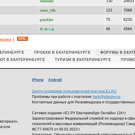
Adwian
130
20633
new_nik
121
7088
packler
75
6235
A
л
ё
нк
a
66
4584
кировок
|
ТЕРИНБУРГЕ
ПРОБКИ В ЕКАТЕРИНБУРГЕ
ФОРУМЫ В ЕКАТ
ЮТ В ЕКАТЕРИНБУРГЕ
ТУРИЗМ В ЕКАТЕРИНБУРГЕ
ПРОМО
iPhone
Android
Центр поддержки пользователей портала E1.RU
Проблемы при работе с порталом:
help@shkulev.ru
Контактные данные для Роскомнадзора и государственных
Сетевое издание «Е1.РУ Екатеринбург Онлайн» (18+)
Зарегистрировано Федеральной службой по надзору в сф
материал»,
технологий и массовых коммуникаций (Роскомнадзор) Свид
дателя
ФС77-84675 от 06.02.2023 г.
Учредитель: Общество с ограниченной ответственность