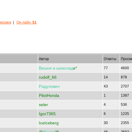
кировок
|
Он-лайн:
51
Автор
Ответы
Просм
Вишня
в
шоколад
e*
77
4600
rudolf_66
14
878
Радулович
43
2707
PilotHonda
1
1387
seler
4
536
Igor7365
6
1235
IceIceberg
30
2355