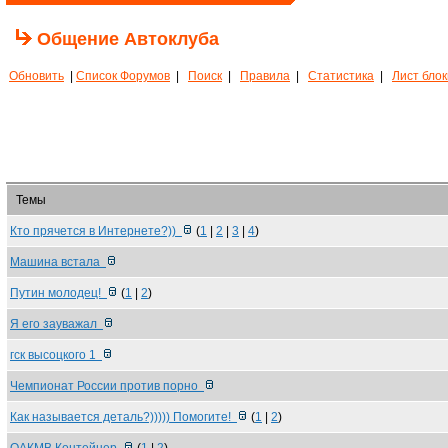
Общение Автоклуба
Обновить
|
Список Форумов
|
Поиск
|
Правила
|
Статистика
|
Лист бло
Темы
Кто прячется в Интернете?))
(
1
|
2
|
3
|
4
)
Машина встала
Путин молодец!
(
1
|
2
)
Я его зауважал
гск высоцкого 1
Чемпионат России против порно
Как называется деталь?))))) Помогите!
(
1
|
2
)