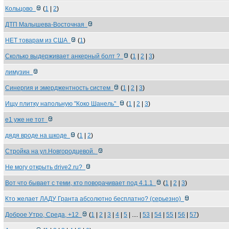
Кольцово
(
1
|
2
)
ДТП Малышева-Восточная
НЕТ товарам из США
(
1
)
Сколько выдерживает анкерный болт ?
(
1
|
2
|
3
)
лимузин
Синергия и эмерджентность систем
(
1
|
2
|
3
)
Ищу плитку напольную "Коко Шанель"
(
1
|
2
|
3
)
е1 уже не тот
дядя вроде на шкоде
(
1
|
2
)
Стройка на ул.Новгородцевой.
Не могу открыть drive2.ru?
Вот что бывает с теми, кто поворачивает под 4.1.1
(
1
|
2
|
3
)
Кто желает ЛАДУ Гранта абсолютно бесплатно? (серьезно)
Доброе Утро, Среда, +12
(
1
|
2
|
3
|
4
|
5
| .... |
53
|
54
|
55
|
56
|
57
)