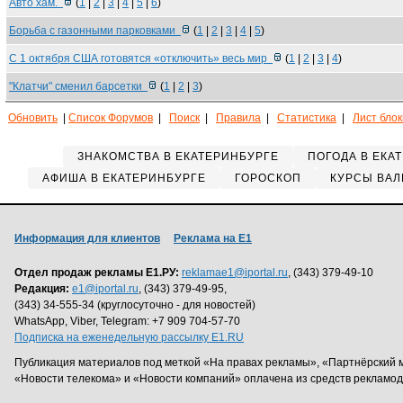
Авто хам.
(
1
|
2
|
3
|
4
|
5
|
6
)
Борьба с газонными парковками
(
1
|
2
|
3
|
4
|
5
)
С 1 октября США готовятся «отключить» весь мир
(
1
|
2
|
3
|
4
)
"Клатчи" сменил барсетки
(
1
|
2
|
3
)
Обновить
|
Список Форумов
|
Поиск
|
Правила
|
Статистика
|
Лист бло
ЗНАКОМСТВА В ЕКАТЕРИНБУРГЕ
ПОГОДА В ЕКА
АФИША В ЕКАТЕРИНБУРГЕ
ГОРОСКОП
КУРСЫ ВАЛ
Информация для клиентов
Реклама на Е1
Отдел продаж рекламы Е1.РУ:
reklamae1@iportal.ru
, (343) 379-49-10
Редакция:
e1@iportal.ru
, (343) 379-49-95,
(343) 34-555-34 (круглосуточно - для новостей)
WhatsApp, Viber, Telegram: +7 909 704-57-70
Подписка на еженедельную рассылку E1.RU
Публикация материалов под меткой «На правах рекламы», «Партнёрский 
«Новости телекома» и «Новости компаний» оплачена из средств рекламо