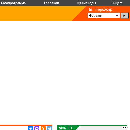
Телепрограмма
Гороскоп
Промокоды
Ещё
переход:
Мой E1