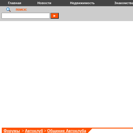
Главная
Новости
Недвижимость
Знакомств
поиск:
Форумы
>
Автоклуб
>
Общение Автоклуба