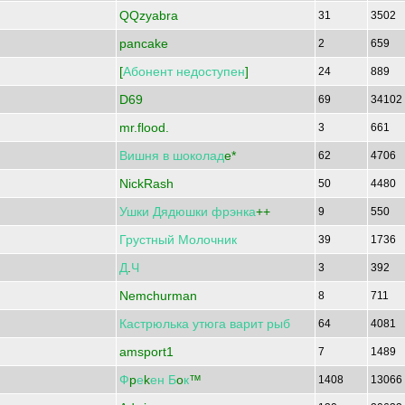
QQzyabra
31
3502
pancake
2
659
[
Абонент
недоступен
]
24
889
D69
69
34102
mr.flood.
3
661
Вишня
в
шоколад
e*
62
4706
NickRash
50
4480
Ушки
Дядюшки
фрэнка
++
9
550
Грустный
Молочник
39
1736
Д
.
Ч
3
392
Nemchurman
8
711
Кастрюлька
утюга
варит
рыб
64
4081
amsport1
7
1489
Ф
p
е
k
ен
Б
o
к
™
1408
13066