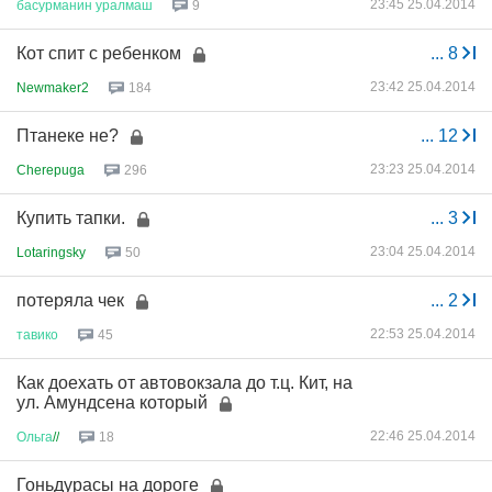
23:45 25.04.2014
басурманин
уралмаш
9
Кот спит с ребенком
...
8
23:42 25.04.2014
Newmaker2
184
Птанеке не?
...
12
23:23 25.04.2014
Cherepuga
296
Купить тапки.
...
3
23:04 25.04.2014
Lotaringsky
50
потеряла чек
...
2
22:53 25.04.2014
тавико
45
Как доехать от автовокзала до т.ц. Кит, на
ул. Амундсена который
22:46 25.04.2014
Ольга
//
18
Гоньдурасы на дороге