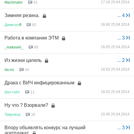
17:18 25.04.2014
Machinator
31
Зимняя резина.
...
4
16:06 25.04.2014
Димитро
ff
92
Работа в компании ЭТМ
...
3
16:05 25.04.2014
_makaveli_
69
Из жизни цапель
...
2
16:03 25.04.2014
da-no
34
Драка с ВИЧ инфицированным
16:02 25.04.2014
Шестайл
11
Ну что ? Взорвали?
15:45 25.04.2014
Тавровод
10
Впору объявлять конкурс на лучший
...
3
агитплакат.