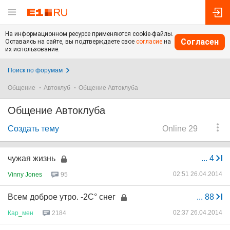
На информационном ресурсе применяются cookie-файлы.
Согласен
Оставаясь на сайте, вы подтверждаете свое
согласие
на
их использование.
Поиск по форумам
Общение
Автоклуб
Общение Автоклуба
Общение Автоклуба
Создать тему
Online 29
чужая жизнь
...
4
02:51 26.04.2014
Vinny Jones
95
Всем доброе утро. -2С° снег
...
88
02:37 26.04.2014
Кар
_
мен
2184