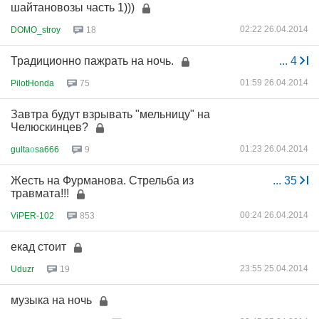
шайтановозы часть 1)))
02:22 26.04.2014
DOMO_stroy
18
Традиционно пажрать на ночь.
...
4
01:59 26.04.2014
PilotHonda
75
Завтра будут взрывать "мельницу" на
Челюскинцев?
01:23 26.04.2014
gulta
о
sa666
9
Жесть на Фурманова. Стрельба из
...
35
травмата!!!
00:24 26.04.2014
ViPER-102
853
екад стоит
23:55 25.04.2014
Uduzr
19
музыка на ночь