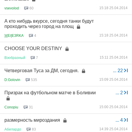
15:18 25.04.2014
vsevolod
60
А кто нибудь вкурсе, сегодня танки будут
проходить через город на площ
15:18 25.04.2014
}|{E/|E3RKA
4
CHOOSE YOUR DESTINY
15:11 25.04.2014
Вэобразный
7
Четверговая Туса за ДМ, сегодня.
...
22
15:09 25.04.2014
D.Golovin
535
Призрак на футбольном матче в Боливии
...
2
15:00 25.04.2014
Conopiu
31
размерность мироздания
...
4
14:39 25.04.2014
Абилардо
83