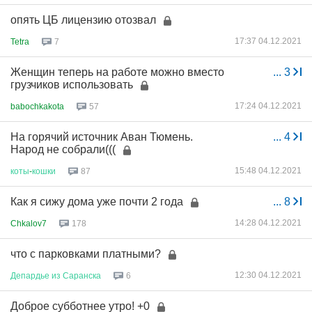
опять ЦБ лицензию отозвал
17:37 04.12.2021
Tetra
7
Женщин теперь на работе можно вместо
...
3
грузчиков использовать
17:24 04.12.2021
babochkakota
57
На горячий источник Аван Тюмень.
...
4
Народ не собрали(((
15:48 04.12.2021
коты
-
кошки
87
Как я сижу дома уже почти 2 года
...
8
14:28 04.12.2021
Chkalov7
178
что с парковками платными?
12:30 04.12.2021
Депардье
из
Саранска
6
Доброе субботнее утро! +0