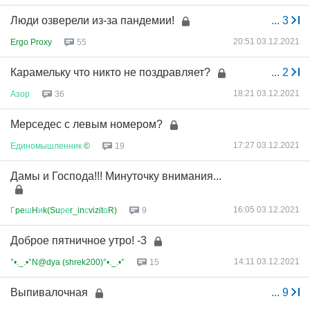
Люди озверели из-за пандемии!
...
3
20:51 03.12.2021
Ergo Proxy
55
Карамельку что никто не поздравляет?
...
2
18:21 03.12.2021
Азор
36
Мерседес с левым номером?
17:27 03.12.2021
Единомышленник
©
19
Дамы и Господа!!! Минуточку внимания...
16:05 03.12.2021
Г
pe
ш
H
и
k(Su
ре
r_in
с
vizit
о
R)
9
Доброе пятничное утро! -3
14:11 03.12.2021
°•._.•°N@dya (shrek200)°•._.•°
15
Выпивалочная
...
9