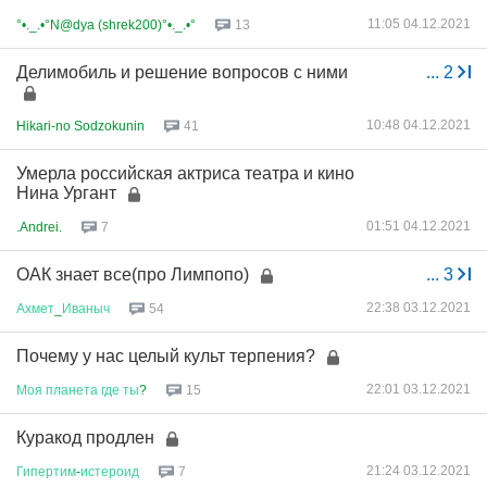
11:05 04.12.2021
°•._.•°N@dya (shrek200)°•._.•°
13
Делимобиль и решение вопросов с ними
...
2
10:48 04.12.2021
Hikari-no Sodzokunin
41
Умерла российская актриса театра и кино
Нина Ургант
01:51 04.12.2021
.Andrei.
7
ОАК знает все(про Лимпопо)
...
3
22:38 03.12.2021
Ахмет
_
Иваныч
54
Почему у нас целый культ терпения?
22:01 03.12.2021
Моя
планета
где
ты
?
15
Куракод продлен
21:24 03.12.2021
Гипертим
-
истероид
7