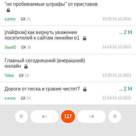
"не пробиваемые штрафы" от приставов
15:35 01.12.2021
s.enns
21
[лайфхак] как вернуть уважение
...
2
посетителей к сайтам линейки е1
14:43 01.12.2021
ZayatZ
39
Главный сегодняшний (вчерашний)
онлайн
13:35 01.12.2021
Yokai
18
Дороги от песка и гравия чистят?
...
2
12:16 01.12.2021
s.enns
25
117