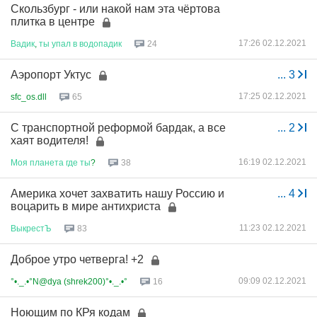
Скользбург - или накой нам эта чёртова
плитка в центре
17:26 02.12.2021
Вадик
,
ты
упал
в
водопадик
24
Аэропорт Уктус
...
3
17:25 02.12.2021
sfc_os.dll
65
С транспортной реформой бардак, а все
...
2
хаят водителя!
16:19 02.12.2021
Моя
планета
где
ты
?
38
Америка хочет захватить нашу Россию и
...
4
воцарить в мире антихриста
11:23 02.12.2021
ВыкрестЪ
83
Доброе утро четверга! +2
09:09 02.12.2021
°•._.•°N@dya (shrek200)°•._.•°
16
Ноющим по КРя кодам