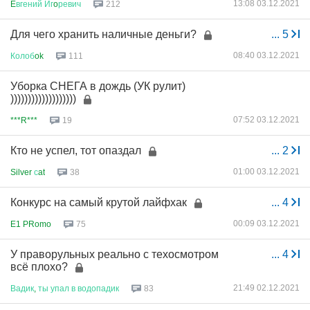
13:08 03.12.2021
E
вгений
Иг
o
ревич
212
Для чего хранить наличные деньги?
...
5
08:40 03.12.2021
Колоб
ok
111
Уборка СНЕГА в дождь (УК рулит)
)))))))))))))))))))
07:52 03.12.2021
***R***
19
Кто не успел, тот опаздал
...
2
01:00 03.12.2021
Silver
с
at
38
Конкурс на самый крутой лайфхак
...
4
00:09 03.12.2021
E1 PRomo
75
У праворульных реально с техосмотром
...
4
всё плохо?
21:49 02.12.2021
Вадик
,
ты
упал
в
водопадик
83