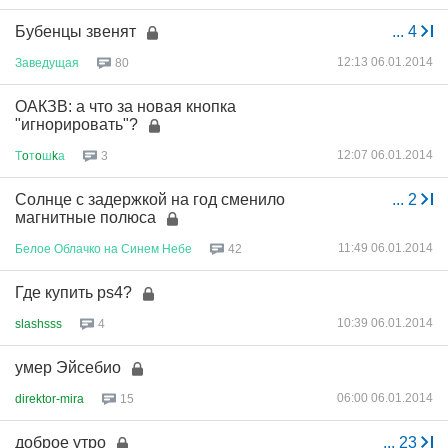
Бубенцы звенят
...
4
12:13 06.01.2014
Заведущая
80
ОАКЗВ: а что за новая кнопка
"игнорировать"?
12:07 06.01.2014
Т
o
т
o
ш
k
а
3
Солнце с задержкой на год сменило
...
2
магнитные полюса
11:49 06.01.2014
Белое
Облачко
на
Синем
Небе
42
Где купить ps4?
10:39 06.01.2014
slashsss
4
умер Эйсебио
06:00 06.01.2014
direktor-mira
15
доброе утро
...
23