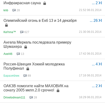
Инфракрасная сауна
...
2
21:52 06.01.2014
knb
28
Олимпийский огонь в Екб 13 и 14 декабря
...
26
21:30 06.01.2014
Kel'nna™
627
Ангела Меркель последовала примеру
Шумахера
17:42 06.01.2014
Axel46
13
Россия-Швеция Хоккей молодежка
...
4
Полуфинал
17:16 06.01.2014
Баразяблик
89
ОАКЗВ помогите найти МАХОВИК на
...
2
сонату 2005 мкпп.2.0 срочно!
16:29 06.01.2014
Drivetodream111
28