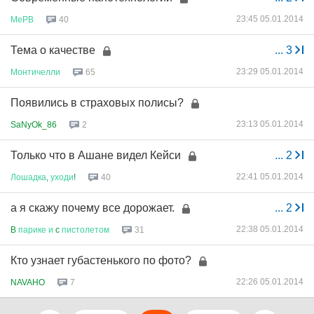
23:45 05.01.2014
МеРВ
40
Тема о качестве
...
3
23:29 05.01.2014
Монтичелли
65
Появились в страховых полисы?
23:13 05.01.2014
SaNyOk_86
2
Только что в Ашане видел Кейси
...
2
22:41 05.01.2014
Лошадка
,
уходи
!
40
а я скажу почему все дорожает.
...
2
22:38 05.01.2014
B
парике
и
c
пистолетом
31
Кто узнает губастенького по фото?
22:26 05.01.2014
NAVAHO
7