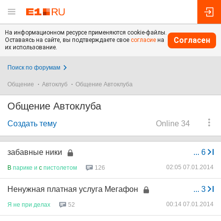
На информационном ресурсе применяются cookie-файлы.
Согласен
Оставаясь на сайте, вы подтверждаете свое
согласие
на
их использование.
Поиск по форумам
Общение
Автоклуб
Общение Автоклуба
Общение Автоклуба
Создать тему
Online 34
забавные ники
...
6
02:05 07.01.2014
B
парике
и
c
пистолетом
126
Ненужная платная услуга Мегафон
...
3
00:14 07.01.2014
Я
не
при
делах
52