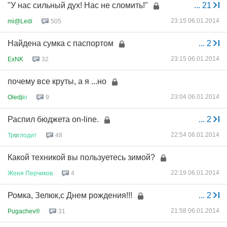
"У нас сильный дух! Нас не сломить!"
...
21
23:15 06.01.2014
mi@Ledi
505
Найдена сумка с паспортом
...
2
23:15 06.01.2014
ExNK
32
почему все круты, а я ...но
23:04 06.01.2014
Oledji
о
9
Распил бюджета on-line.
...
2
22:54 06.01.2014
Тр
o
глодит
48
Какой техникой вы пользуетесь зимой?
22:19 06.01.2014
Женя
Перчиков
4
Ромка, Зелюк,с Днем рождения!!!
...
2
21:58 06.01.2014
Pugachev®
31