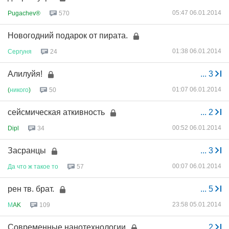
05:47 06.01.2014
Pugachev®
570
Новогодний подарок от пирата.
01:38 06.01.2014
Сергуня
24
Алилуйя!
...
3
01:07 06.01.2014
(
никого
)
50
сейсмическая аткивность
...
2
00:52 06.01.2014
Dipl
34
Засранцы
...
3
00:07 06.01.2014
Да
что
ж
такое
то
57
рен тв. брат.
...
5
23:58 05.01.2014
М
AK
109
Современные нанотехнологии
...
2