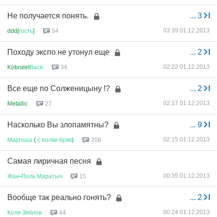
Не получается понять.
...
3
03:39 01.12.2013
ddd[
гость
]
54
Походу экспо не утонул еще
...
2
02:22 01.12.2013
Kobralet
Вася
34
Все еще по Солженицыну !?
...
2
02:17 01.12.2013
Metallic
27
Насколько Вы злопамятны?
...
9
02:15 01.12.2013
Маргоша
(
с
полки
бряк
)
208
Самая лиричная песня
00:35 01.12.2013
Жан
-
Поль
Маратыч
15
Вообще так реально гонять?
...
2
00:24 01.12.2013
Коля
Зяблов
44