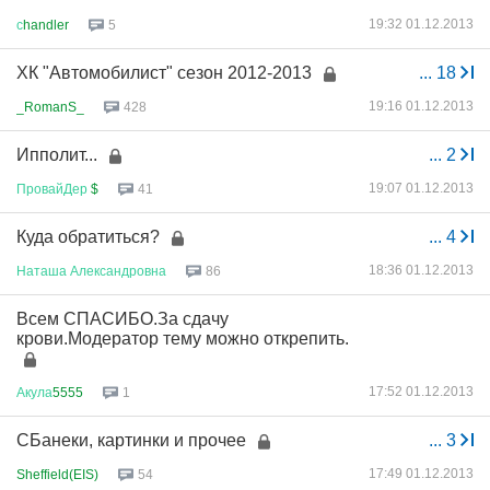
19:32 01.12.2013
с
handler
5
ХК "Автомобилист" сезон 2012-2013
...
18
19:16 01.12.2013
_RomanS_
428
Ипполит...
...
2
19:07 01.12.2013
ПровайДер
$
41
Куда обратиться?
...
4
18:36 01.12.2013
Наташа
Александровна
86
Всем СПАСИБО.За сдачу
крови.Модератор тему можно открепить.
17:52 01.12.2013
Акула
5555
1
СБанеки, картинки и прочее
...
3
17:49 01.12.2013
Sheffield(EIS)
54