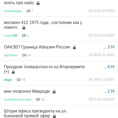
опять про набо
21:47 01.12.2013
Александёр
7
москвич 412 1975 года , состояние как у
нового .
21:24 01.12.2013
саша
196
2
ОАКЗВ? Граница Абхазия-Россия
...
3
20:29 01.12.2013
-x
улиган
-
54
Праздник толерантности на Вторчермете
...
4
(+)
20:19 01.12.2013
aligar
78
мне позвонил Мавроди
...
2
20:01 01.12.2013
пьяный
сантехник
40
Штурм офиса президента на ул.
Банковой прямой эфир