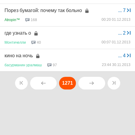
Порез бумагой: почему так больно
...
7
00:20 01.12.2013
Atropin™
168
где узнать о
...
2
00:07 01.12.2013
Монтичелли
40
кино на ночь
...
4
23:44 30.11.2013
басурманин
уралмаш
97
1271