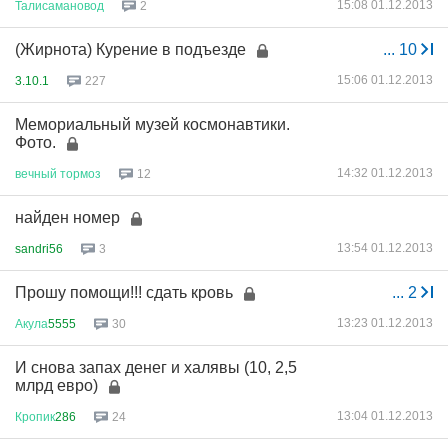
15:08 01.12.2013
Талисамановод
2
(Жирнота) Курение в подъезде
...
10
15:06 01.12.2013
3.10.1
227
Мемориальный музей космонавтики.
Фото.
14:32 01.12.2013
вечный
тормоз
12
найден номер
13:54 01.12.2013
sandri56
3
Прошу помощи!!! сдать кровь
...
2
13:23 01.12.2013
Акула
5555
30
И снова запах денег и халявы (10, 2,5
млрд евро)
13:04 01.12.2013
Кропик
286
24