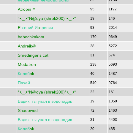
нервенный
нейроастролог
82
2256
Atropin™
95
1192
°•._.•°N@dya (shrek200)°•._.•°
19
146
E
вгений
Иг
o
ревич
93
2014
babochkakota
170
9649
Andreik@
28
5272
Shredinger's cat
31
674
Medatron
238
5693
Колоб
ok
40
1487
Пахей
540
9764
°•._.•°N@dya (shrek200)°•._.•°
22
161
Вадик
,
ты
упал
в
водопадик
19
1050
Shadowed
72
1463
Вадик
,
ты
упал
в
водопадик
21
4403
Колоб
ok
20
485