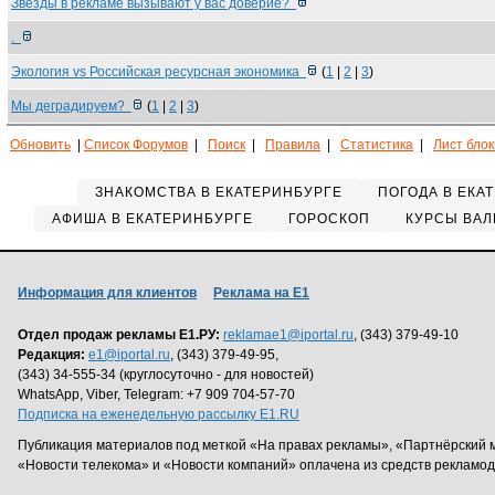
Звёзды в рекламе вызывают у вас доверие?
.
Экология vs Российская ресурсная экономика
(
1
|
2
|
3
)
Мы деградируем?
(
1
|
2
|
3
)
Обновить
|
Список Форумов
|
Поиск
|
Правила
|
Статистика
|
Лист бло
ЗНАКОМСТВА В ЕКАТЕРИНБУРГЕ
ПОГОДА В ЕКА
АФИША В ЕКАТЕРИНБУРГЕ
ГОРОСКОП
КУРСЫ ВАЛ
Информация для клиентов
Реклама на Е1
Отдел продаж рекламы Е1.РУ:
reklamae1@iportal.ru
, (343) 379-49-10
Редакция:
e1@iportal.ru
, (343) 379-49-95,
(343) 34-555-34 (круглосуточно - для новостей)
WhatsApp, Viber, Telegram: +7 909 704-57-70
Подписка на еженедельную рассылку E1.RU
Публикация материалов под меткой «На правах рекламы», «Партнёрский 
«Новости телекома» и «Новости компаний» оплачена из средств рекламо