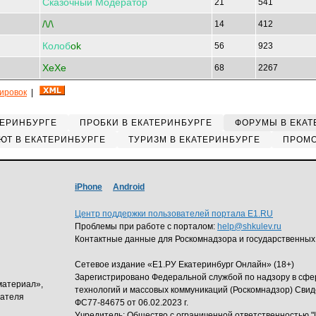
Сказочный
Модератор
21
541
/\/\
14
412
Колоб
ok
56
923
XeXe
68
2267
кировок
|
ТЕРИНБУРГЕ
ПРОБКИ В ЕКАТЕРИНБУРГЕ
ФОРУМЫ В ЕКАТ
ЮТ В ЕКАТЕРИНБУРГЕ
ТУРИЗМ В ЕКАТЕРИНБУРГЕ
ПРОМО
iPhone
Android
Центр поддержки пользователей портала E1.RU
Проблемы при работе с порталом:
help@shkulev.ru
Контактные данные для Роскомнадзора и государственных
Сетевое издание «Е1.РУ Екатеринбург Онлайн» (18+)
Зарегистрировано Федеральной службой по надзору в сф
материал»,
технологий и массовых коммуникаций (Роскомнадзор) Свид
дателя
ФС77-84675 от 06.02.2023 г.
Учредитель: Общество с ограниченной ответственность