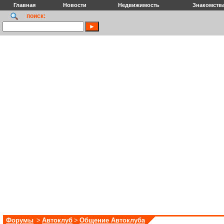
Главная
Новости
Недвижимость
Знакомств
поиск:
Форумы
>
Автоклуб
>
Общение Автоклуба