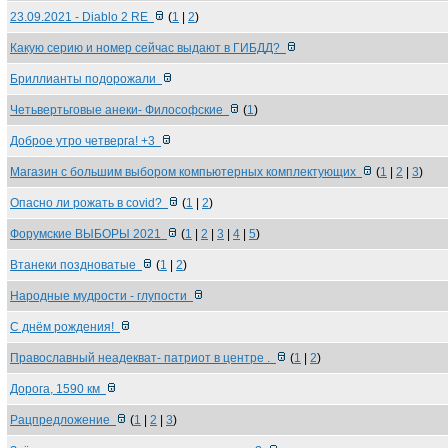
23.09.2021 - Diablo 2 RE
(
1
|
2
)
Какую серию и номер сейчас выдают в ГИБДД?
Бриллианты подорожали
Четьвертьговые анеки- Философские
(
1
)
Доброе утро четверга! +3
Магазин с большим выбором компьютерных комплектующих
(
1
|
2
|
3
)
Опасно ли рожать в covid?
(
1
|
2
)
Форумские ВЫБОРЫ 2021
(
1
|
2
|
3
|
4
|
5
)
Втанеки поздноватые
(
1
|
2
)
Народные мудрости - глупости
С днём рождения!
Православный неадекват- патриот в центре .
(
1
|
2
)
Дорога, 1590 км
Рацпредложение
(
1
|
2
|
3
)