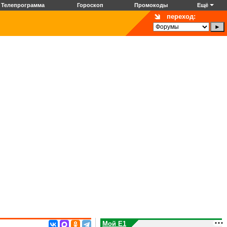
Телепрограмма
Гороскоп
Промокоды
Ещё
переход:
Мой E1