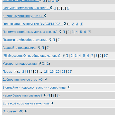
Слезы наворачиваются
(
1
|
2
|
3
|
4
)
Зачем вашему сознанию тело?
(
1
|
2
|
3
|
4
)
Доброе субботнее утро! +4
Голосование: Форумские ВЫБОРЫ 2021
(
1
|
2
|
3
|
4
)
Почему я с ребёнком должна стоять?
(
1
|
2
|
3
|
4
|
5
|
6
|
7
)
Птанеки грибособерательские
(
1
|
2
)
А давайте поздравим...
(
1
|
2
)
[?!] Мудозвон. Он вообще еще человек?
(
1
|
2
|
3
|
4
|
5
|
6
|
7
|
8
|
9
|
10
)
Макароны подорожали
(
1
|
2
)
Пермь
(
1
|
2
|
3
|
4
|
5
| .... |
18
|
19
|
20
|
21
|
22
)
Доброе пятничное утро! +0
В онлайне - подружки, в жизни - соперницы
Черно белое или цветное?
(
1
|
2
|
3
)
Есть ещё нормальные мужики))
О пользе ГМО