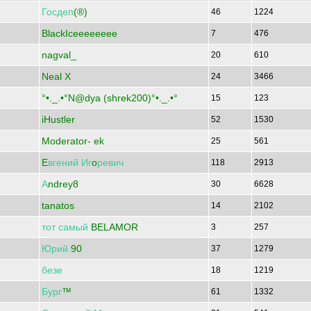
Госдеп
(®)
46
1224
BlackIceeeeeeee
7
476
nagval_
20
610
Neal X
24
3466
°•._.•°N@dya (shrek200)°•._.•°
15
123
iHustler
52
1530
Moderator- ek
25
561
E
вгений
Иг
o
ревич
118
2913
А
ndrey8
30
6628
tanatos
14
2102
тот
самый
BELAMOR
3
257
Юрий
90
37
1279
безе
18
1219
Бург
™
61
1332