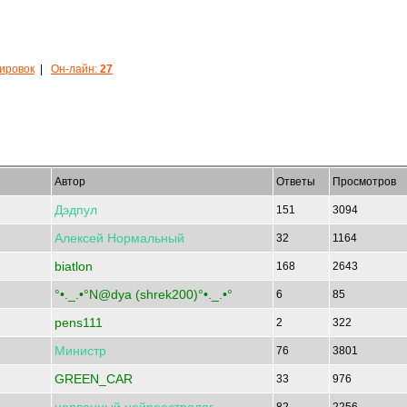
кировок
|
Он-лайн:
27
Автор
Ответы
Просмотров
Дэдпул
151
3094
Алексей
Нормальный
32
1164
biatlon
168
2643
°•._.•°N@dya (shrek200)°•._.•°
6
85
pens111
2
322
Министр
76
3801
GREEN_CAR
33
976