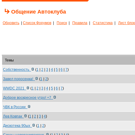
Общение Автоклуба
Обновить
|
Список Форумов
|
Поиск
|
Правила
|
Статистика
|
Лист бло
Темы
Собственность
(
1
|
2
|
3
|
4
|
5
|
6
|
7
)
Завел поросенка!
(
1
|
2
)
WWDC 2021
(
1
|
2
|
3
|
4
|
5
|
6
|
7
)
Доброе воскресное утро! +7
ЧВК в России
Лев Ковпак
(
1
|
2
|
3
|
4
)
Дискотека 90ых
(
1
|
2
)