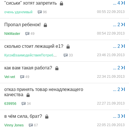
"сиськи" хотят запретить
...
4
00:55 22.09.2013
очень
удачливый
96
Пропал ребенок!
...
2
00:54 22.09.2013
NikMaster
49
сколько стоит лежащий е1?
...
2
23:46 21.09.2013
КусокВзаимодействияПотребносте
...
33
как вам такая работа?
...
2
22:34 21.09.2013
Vel-vet
49
отказ принять товар ненадлежащего
...
2
качества
22:27 21.09.2013
639956
34
в чём сила, брат?
...
3
22:05 21.09.2013
Vinny Jones
67