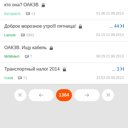
кто она? ОАКЗВ
01:46 21.09.2013
БатуринЪ
13
Доброе морозное утро!!! пятница!
...
44
01:15 21.09.2013
Lansve
1093
ОАКЗВ. Ищу кабель
00:29 21.09.2013
MrWhite©
7
Транспортный налог 2014
...
3
23:53 20.09.2013
Ке
nst
71
1364