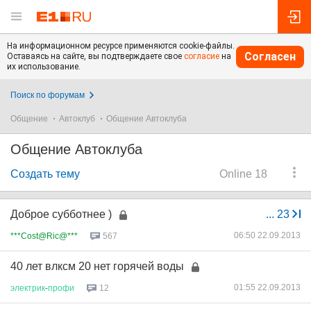
На информационном ресурсе применяются cookie-файлы.
Согласен
Оставаясь на сайте, вы подтверждаете свое
согласие
на
их использование.
Поиск по форумам
Общение
Автоклуб
Общение Автоклуба
Общение Автоклуба
Создать тему
Online 18
Доброе субботнее )
...
23
06:50 22.09.2013
***Cost@Ric@***
567
40 лет влксм 20 нет горячей воды
01:55 22.09.2013
электрик
-
профи
12