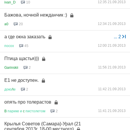
12:35 21.09.2013
ivan_D
10
Бажова, ночной нежданчик :)
12:34 21.09.2013
a0
20
а где окна заказать
...
2
12:00 21.09.2013
посох
45
Птица щастья)))
11:56 21.09.2013
Garinskii
2
Е1 не доступен.
11:42 21.09.2013
доко
/\
е
2
опять про толерастов
11:41 21.09.2013
B
парике
и
c
пистолетом
2
Крылья Советов (Самара)-Урал (21
сентября 2013г. 18-00 местного)