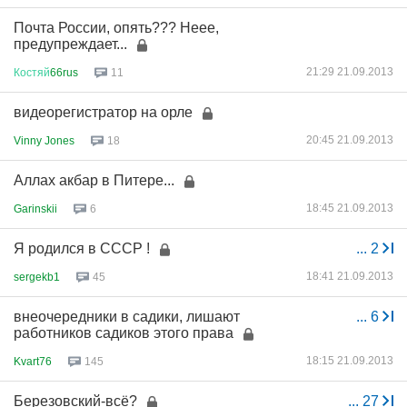
Почта России, опять??? Неее,
предупреждает...
21:29 21.09.2013
Костяй
66rus
11
видеорегистратор на орле
20:45 21.09.2013
Vinny Jones
18
Аллах акбар в Питере...
18:45 21.09.2013
Garinskii
6
Я родился в СССР !
...
2
18:41 21.09.2013
sergekb1
45
внеочередники в садики, лишают
...
6
работников садиков этого права
18:15 21.09.2013
Kvart76
145
Березовский-всё?
...
27