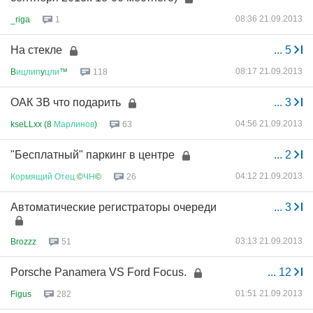
08:36 21.09.2013
_riga
1
На стекле
...
5
08:17 21.09.2013
B
ицлип
y
цли
™
118
ОАК ЗВ что подарить
...
3
04:56 21.09.2013
kseLLxx (8
Марлинов
)
63
"Бесплатный" паркинг в центре
...
2
04:12 21.09.2013
Кормящий
Отец
©
ЧН
©
26
Автоматические регистраторы очереди
...
3
03:13 21.09.2013
Brozzz
51
Porsche Panamera VS Ford Focus.
...
12
01:51 21.09.2013
Figus
282