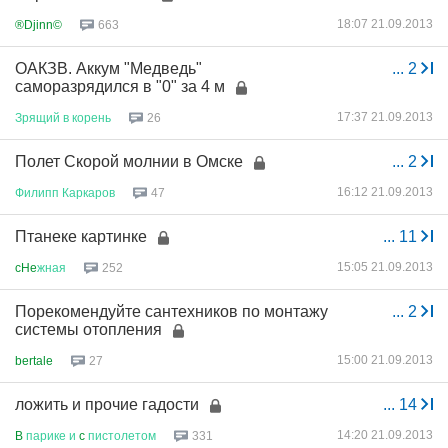
18:07 21.09.2013
®Djinn©
663
ОАКЗВ. Аккум "Медведь"
...
2
саморазрядился в "0" за 4 м
17:37 21.09.2013
Зрящий
в
корень
26
Полет Скорой молнии в Омске
...
2
16:12 21.09.2013
Филипп
Каркаров
47
Птанеке картинке
...
11
15:05 21.09.2013
cHe
жная
252
Порекомендуйте сантехников по монтажу
...
2
системы отопления
15:00 21.09.2013
bertale
27
ложить и прочие гадости
...
14
14:20 21.09.2013
B
парике
и
c
пистолетом
331