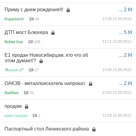
Приму с днем рождения!!!
...
2
13:36 21.09.2013
Pugachev®
49
ДТП мост Блюхера
...
5
13:12 21.09.2013
Bubka Gop
109
Е1 продан Новосибирцам, кто что об
...
2
этом думает!?
13:06 21.09.2013
"R
ыжая
:-)""
27
ОАКЗВ - металлоискатель напрокат.
...
2
13:03 21.09.2013
BadMad
45
продам
12:53 21.09.2013
юрик
сухарик
2
Паспортный стол Ленинского района