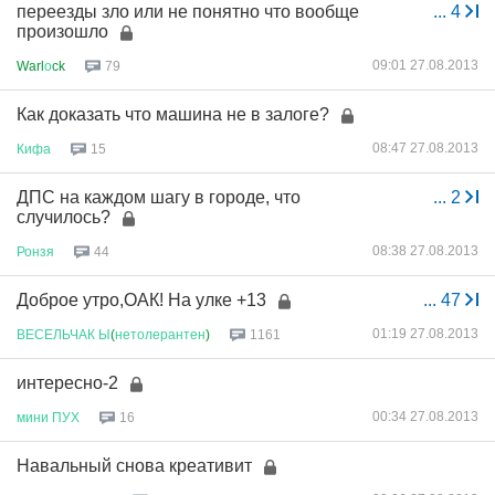
переезды зло или не понятно что вообще
...
4
произошло
09:01 27.08.2013
Warl
о
ck
79
Как доказать что машина не в залоге?
08:47 27.08.2013
Кифа
15
ДПС на каждом шагу в городе, что
...
2
случилось?
08:38 27.08.2013
Ронзя
44
Доброе утро,ОАК! На улке +13
...
47
01:19 27.08.2013
ВЕСЕЛЬЧАК
Ы
(
нетолерантен
)
1161
интересно-2
00:34 27.08.2013
мини
ПУХ
16
Навальный снова креативит