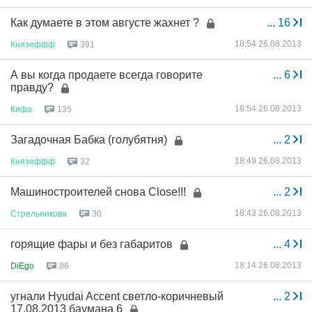
Как думаете в этом августе жахнет ?
...
16
18:54 26.08.2013
Князеффф
391
А вы когда продаете всегда говорите
...
6
правду?
18:54 26.08.2013
Кифа
135
Загадочная Бабка (голубятня)
...
2
18:49 26.08.2013
Князеффф
32
Машиностроителей снова Close!!!
...
2
18:43 26.08.2013
Стрельникова
30
горящие фары и без габаритов
...
4
18:14 26.08.2013
DiEgo
86
угнали Hyudai Accent светло-коричневый
...
2
17.08.2013 баумана 6