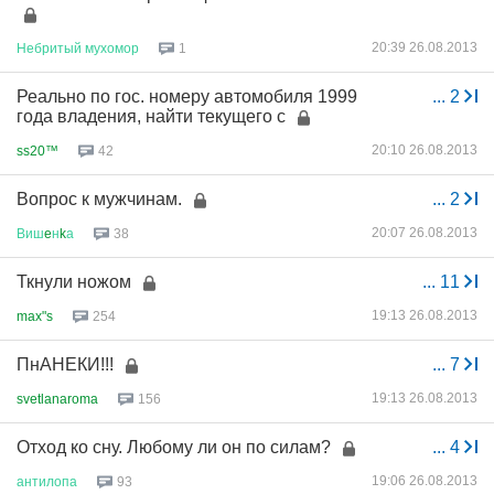
20:39 26.08.2013
Небритый
мухомор
1
Реально по гос. номеру автомобиля 1999
...
2
года владения, найти текущего с
20:10 26.08.2013
ss20™
42
Вопрос к мужчинам.
...
2
20:07 26.08.2013
Виш
e
н
k
а
38
Ткнули ножом
...
11
19:13 26.08.2013
max"s
254
ПнАНЕКИ!!!
...
7
19:13 26.08.2013
svetlanaroma
156
Отход ко сну. Любому ли он по силам?
...
4
19:06 26.08.2013
антилопа
93