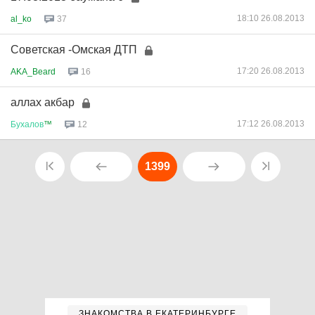
18:10 26.08.2013
al_ko
37
Советская -Омская ДТП
17:20 26.08.2013
AKA_Beard
16
аллах акбар
17:12 26.08.2013
Бухалов
™
12
1399
ЗНАКОМСТВА В ЕКАТЕРИНБУРГЕ