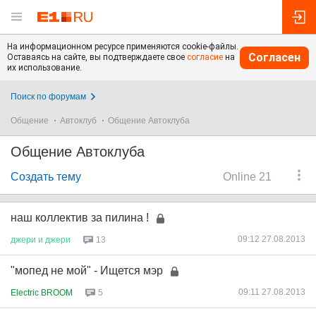
На информационном ресурсе применяются cookie-файлы.
Согласен
Оставаясь на сайте, вы подтверждаете свое
согласие
на
их использование.
Поиск по форумам
Общение
Автоклуб
Общение Автоклуба
Общение Автоклуба
Создать тему
Online 21
наш коллектив за пилина !
09:12 27.08.2013
джери
и
джери
13
"мопед не мой" - Ищется мэр
09:11 27.08.2013
Electric BROOM
5