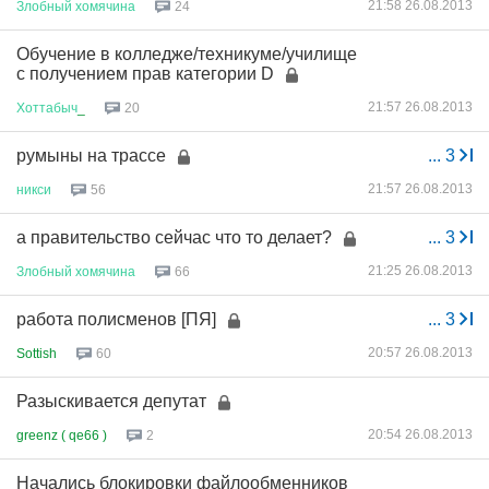
21:58 26.08.2013
Злобный
хомячина
24
Обучение в колледже/техникуме/училище
с получением прав категории D
21:57 26.08.2013
Хоттабыч
_
20
румыны на трассе
...
3
21:57 26.08.2013
никси
56
а правительство сейчас что то делает?
...
3
21:25 26.08.2013
Злобный
хомячина
66
работа полисменов [ПЯ]
...
3
20:57 26.08.2013
Sottish
60
Разыскивается депутат
20:54 26.08.2013
greenz ( qe66 )
2
Начались блокировки файлообменников