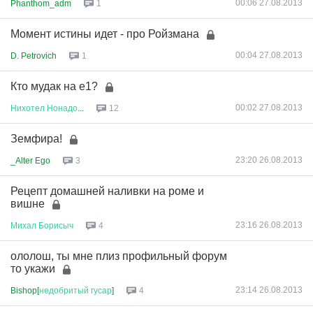
00:06 27.08.2013
Phanthom_adm
1
Момент истины идет - про Ройзмана
00:04 27.08.2013
D. Petrovich
1
Кто мудак на е1?
00:02 27.08.2013
Нихотел
Нонадо
...
12
Земфира!
23:20 26.08.2013
_Alter Ego
3
Рецепт домашней наливки на роме и
вишне
23:16 26.08.2013
Михал
Борисыч
4
ололош, ты мне плиз профильный форум
то укажи
23:14 26.08.2013
Bishop[
недобритый
гусар
]
4