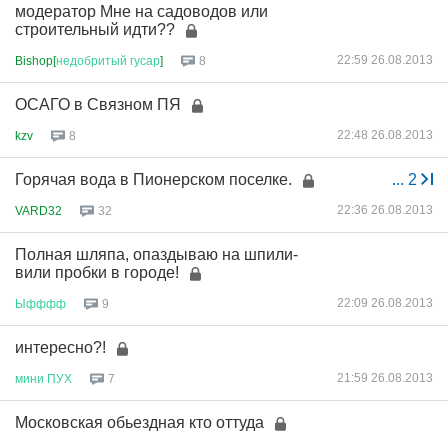
модератор Мне на садоводов или
строительный идти??
22:59 26.08.2013
Bishop[
недобритый
гусар
]
8
ОСАГО в Связном ПЯ
22:48 26.08.2013
kzv
8
Горячая вода в Пионерском поселке.
...
2
22:36 26.08.2013
VARD32
32
Полная шляпа, опаздываю на шпили-
вили пробки в городе!
22:09 26.08.2013
Ыфффф
9
интересно?!
21:59 26.08.2013
мини
ПУХ
7
Московская обьездная кто оттуда