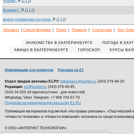
Чтение
(
1
|
2
)
Всанике?
(
1
|
2
)
выбор телевизора на кухню
(
1
|
2
)
Обновить
|
Список Форумов
|
Поиск
|
Правила
|
Статистика
|
Лист бло
ЗНАКОМСТВА В ЕКАТЕРИНБУРГЕ
ПОГОДА В ЕКА
АФИША В ЕКАТЕРИНБУРГЕ
ГОРОСКОП
КУРСЫ ВАЛ
Информация для клиентов
Реклама на Е1
Отдел продаж рекламы Е1.РУ:
reklamae1@iportal.ru
, (343) 379-49-10
Редакция:
e1@iportal.ru
, (343) 379-49-95,
(343) 34-555-34 (круглосуточно - для новостей)
WhatsApp, Viber, Telegram: +7 909 704-57-70
Подписка на еженедельную рассылку E1.RU
Публикация материалов под меткой «На правах рекламы», «Партнёрский 
«Новости телекома» и «Новости компаний» оплачена из средств рекламо
© ООО «ИНТЕРНЕТ ТЕХНОЛОГИИ»