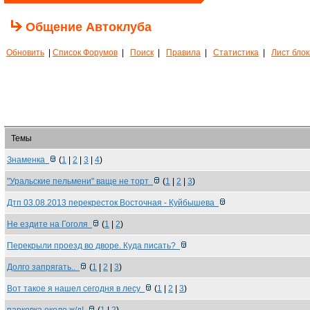
Общение Автоклуба
Обновить
|
Список Форумов
|
Поиск
|
Правила
|
Статистика
|
Лист бло
Темы
Знаменка
(
1
|
2
|
3
|
4
)
"Уральские пельмени" ваще не торт
(
1
|
2
|
3
)
Дтп 03.08.2013 перекресток Восточная - Куйбышева
Не ездите на Гоголя
(
1
|
2
)
Перекрыли проезд во дворе. Куда писать?
Долго запрягать..
(
1
|
2
|
3
)
Вот такое я нашел сегодня в лесу
(
1
|
2
|
3
)