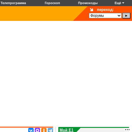
Телепрограмма
Гороскоп
Промокоды
Ещё
переход:
Мой E1