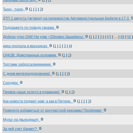
парковка около ж/д!
(
1
|
2
)
Тынц - тынц
(
1
|
2
|
3
)
ДТП 2 августа (четверг) на перекрестке Автомагистральная-Бебеля в 17-3
Подскажите по поводу гаража
Доброе утро,ОАК! На улке +20ровно.Зашибись!
(
1
|
2
|
3
|
4
|
5
| .... |
49
|
50
икра пропала в магазинах
(
1
|
2
|
3
|
4
)
ОАКЗВ: Домотканные половики
(
1
|
2
)
Тортами забросалииииииии
С днем железнодорожника!
(
1
|
2
|
3
)
Сноуден
Первое наше золото в плавании!
(
1
|
2
)
Как новости подают нам, а как в Питере.
(
1
|
2
|
3
)
Помогите избавиться от контекстной рекламы! Проблема!
Мульт на (выходные)
За чей счет банкет?