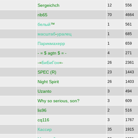
Sergeichch
12
556
rib65
70
4664
белый
™
1
561
масштаб
-
уралец
1
685
Парикмахерр
1
659
- = $ agtn $ = -
4
271
-=
БиБиГон
=-
26
2361
SPEC (R)
23
1443
Night Spirit
26
1403
Uzanto
3
494
Why so serious, son?
3
609
lis96
2
516
cq116
3
1767
Кассир
35
1915