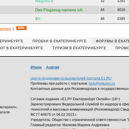
МедленЪ
32
1291
Das Flugzeug namens ich
44
4016
3
Я
46
2265
кировок
|
ТЕРИНБУРГЕ
ПРОБКИ В ЕКАТЕРИНБУРГЕ
ФОРУМЫ В ЕКАТ
ЮТ В ЕКАТЕРИНБУРГЕ
ТУРИЗМ В ЕКАТЕРИНБУРГЕ
ПРОМО
iPhone
Android
Центр поддержки пользователей портала E1.RU
Проблемы при работе с порталом:
help@shkulev.ru
Контактные данные для Роскомнадзора и государственных
Сетевое издание «Е1.РУ Екатеринбург Онлайн» (18+)
Зарегистрировано Федеральной службой по надзору в сф
материал»,
технологий и массовых коммуникаций (Роскомнадзор) Свид
дателя
ФС77-84675 от 06.02.2023 г.
Учредитель: Общество с ограниченной ответственность
Главный редактор: Малкова Марина Андреевна