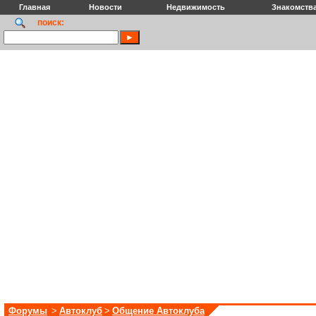
Главная
Новости
Недвижимость
Знакомств
поиск:
Форумы
>
Автоклуб
>
Общение Автоклуба