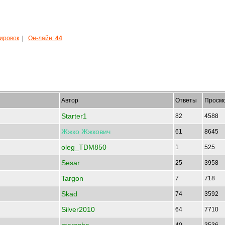
кировок
|
Он-лайн:
44
Автор
Ответы
Просм
Starter1
82
4588
Жжко
Жжкович
61
8645
oleg_TDM850
1
525
Sesar
25
3958
Targon
7
718
Skad
74
3592
Silver2010
64
7710