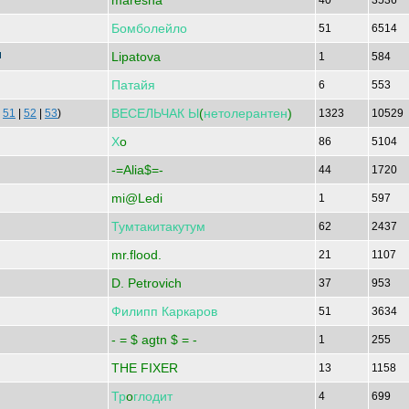
maresha
40
3536
Бомболейло
51
6514
Lipatova
1
584
Патайя
6
553
ВЕСЕЛЬЧАК
Ы
(
нетолерантен
)
|
51
|
52
|
53
)
1323
10529
Х
o
86
5104
-=Alia$=-
44
1720
mi@Ledi
1
597
Тумтакитакутум
62
2437
mr.flood.
21
1107
D. Petrovich
37
953
Филипп
Каркаров
51
3634
- = $ agtn $ = -
1
255
THE FIXER
13
1158
Тр
o
глодит
4
699