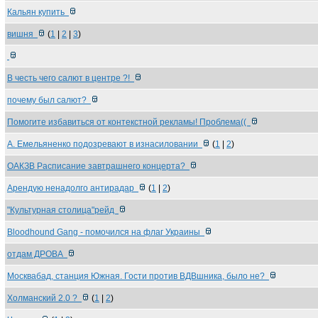
Кальян купить
вишня
(
1
|
2
|
3
)
В честь чего салют в центре ?!
почему был салют?
Помогите избавиться от контекстной рекламы! Проблема((
А. Емельяненко подозревают в изнасиловании
(
1
|
2
)
ОАКЗВ Расписание завтрашнего концерта?
Арендую ненадолго антирадар
(
1
|
2
)
"Культурная столица"рейд
Bloodhound Gang - помочился на флаг Украины
отдам ДРОВА
Москвабад, станция Южная. Гости против ВДВшника, было не?
Холманский 2.0 ?
(
1
|
2
)