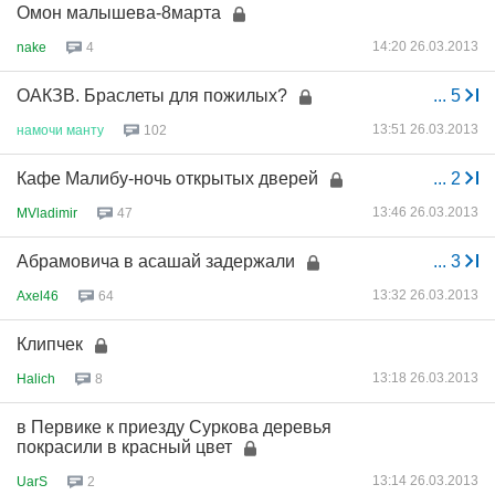
Омон малышева-8марта
14:20 26.03.2013
nake
4
ОАКЗВ. Браслеты для пожилых?
...
5
13:51 26.03.2013
намочи
манту
102
Кафе Малибу-ночь открытых дверей
...
2
13:46 26.03.2013
MVladimir
47
Абрамовича в асашай задержали
...
3
13:32 26.03.2013
Axel46
64
Клипчек
13:18 26.03.2013
Halich
8
в Первике к приезду Суркова деревья
покрасили в красный цвет
13:14 26.03.2013
UarS
2