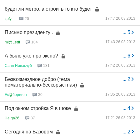
будет ли метро, а строить то кто будет
17:47 26.03.2013
zpfytt
20
Письмо президенту .
...
5
17:43 26.03.2013
mi@Ledi
104
А было уже про экспо?
...
6
17:42 26.03.2013
Саня
Ниваклуб
131
Безвозмездное добро (тема
...
2
нематериально-бескорыстная)
17:35 26.03.2013
Ек
@
бориген
30
Под окном стройка Я в шоке
...
4
17:21 26.03.2013
Helga26
87
Сегодня на Базовом
...
2