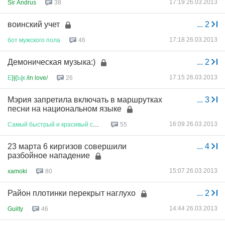
17:19 26.03.2013
Sir Andrus
38
воинский учет
...
2
17:18 26.03.2013
бот
мужского
пола
46
Демоническая музыка:)
...
2
17:15 26.03.2013
Е
}|{
Ь
|
к
/in love/
26
Мэрия запретила включать в маршрутках
...
3
песни на национальном языке
16:09 26.03.2013
Самый
быстрый
и
красивый
самол
...
55
23 марта 6 киргизов совершили
...
4
разбойное нападение
15:07 26.03.2013
xamoki
80
Район плотинки перекрыт наглухо
...
2
14:44 26.03.2013
Guilty
46