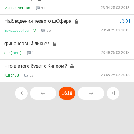
23:54 25.03.2013
VoFFka-VoFFka
91
Наблюдения тезвого шОфера
...
3
23:50 25.03.2013
БульдозерГрупп
IV
55
финансовый ликбез
23:49 25.03.2013
ddd[
гость
]
1
Что в итоге будет с Кипром?
23:45 25.03.2013
Kulich88
17
1616