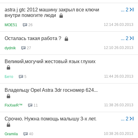
astra j gtc 2012 машину закрыл все ключи
...
2
внутри помогите люди
12:14 26.03.2013
MOE51
26
Осталась такая работа ?
...
2
12:10 26.03.2013
dydnik
27
Великий,могучий жестовый язык глухих
11:44 26.03.2013
Бето
5
Владельцу Opel Astra 3dr госномер 624...
11:38 26.03.2013
FixXxeR™
11
Срочно. Нужна помощь малышу 3-х лет.
...
2
10:38 26.03.2013
Gramila
40