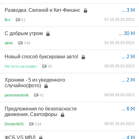
Разводка: Связной и Кит-Финанс
...
3
07:10 26.03.2013
B
е
l
61
С добрым утром
...
30
01:55 26.03.2013
strim
744
Новый способ буксировки авто!
...
2
00:05 26.03.2013
Не
гость
на
еодин
33
Хроники - 5 из увиденного
...
2
случайно(фото)
00:05 26.03.2013
peresmeshnik
41
Предложения по безопасности
...
6
движения. Светофоры
00:02 26.03.2013
DoctorADS
134
ФСБ VS МВД
...
4