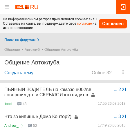
На информационном ресурсе применяются cookie-файлы.
Согласен
Оставаясь на сайте, вы подтверждаете свое
согласие
на
их использование.
Поиск по форумам
Общение
Автоклуб
Общение Автоклуба
Общение Автоклуба
Создать тему
Online 32
ПЬЯНЫЙ ВОДИТЕЛЬ на камазе н002вв
...
2
совершил дтп и СКРЫЛСЯ кто видит в
17:55 26.03.2013
fooot
43
Что за кипишь к Дома Контор?)
...
3
17:49 26.03.2013
Andrew_ =)
52