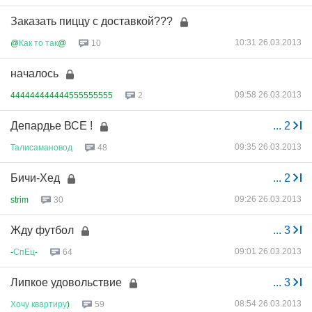
Заказать пиццу с доставкой???
10:31 26.03.2013
@
Как
то
так
@
10
началось
09:58 26.03.2013
444444444444555555555
2
Депардье ВСЕ !
...
2
09:35 26.03.2013
Талисамановод
48
Бичи-Хед
...
2
09:26 26.03.2013
strim
30
Жду футбол
...
3
09:01 26.03.2013
-
СпЕц
-
64
Липкое удовольствие
...
3
08:54 26.03.2013
Хочу
квартиру
)
59