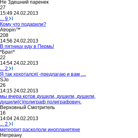
Не
Здешний
паренек
27
15:49 24.02.2013
...
9
Кому что подарили?
Atropin™
208
14:56 24.02.2013
В пятницу еду в Пермь!
*
Брат
*
22
14:54 24.02.2013
...
2
Я так хохоталсяї -предлагаю и вам ....
SJo
26
14:15 24.02.2013
мы вчера котов душили, душили, душили,
душили(с)полиграф полиграфович.
Верховный
Смотритель
16
14:04 24.02.2013
...
2
метеорит раскололи инопланетяне
Негреану