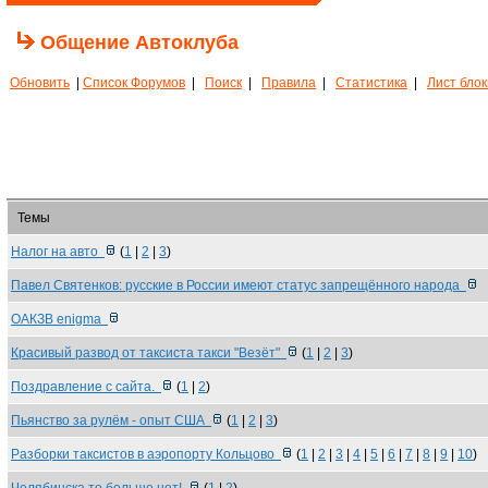
Общение Автоклуба
Обновить
|
Список Форумов
|
Поиск
|
Правила
|
Статистика
|
Лист бло
Темы
Налог на авто
(
1
|
2
|
3
)
Павел Святенков: русские в России имеют статус запрещённого народа
ОАКЗВ enigma
Красивый развод от таксиста такси "Везёт"
(
1
|
2
|
3
)
Поздравление с сайта.
(
1
|
2
)
Пьянство за рулём - опыт США
(
1
|
2
|
3
)
Разборки таксистов в аэропорту Кольцово
(
1
|
2
|
3
|
4
|
5
|
6
|
7
|
8
|
9
|
10
)