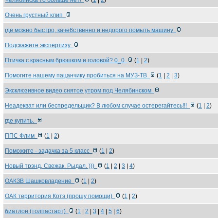
Челябинска то больше нет!
(
1
|
2
)
Очень грустный клип
где можно быстро, каче6ственно и недорого помыть машину
Подскажите экспертизу
Птичка с красным брюшком и головой? 0_0
(
1
|
2
)
Помогите нашему пацанчику пробиться на МУЗ-ТВ
(
1
|
2
|
3
)
Эксклюзивное видео снятое утром под Челябинском
Неадекват или беспредельщик? В любом случае остерегайтесь!!!
(
1
|
2
)
где купить.
ППС Флим
(
1
|
2
)
Поможите - задачка за 5 класс
(
1
|
2
)
Новый трэнд. Свежак. Рыдал. )))
(
1
|
2
|
3
|
4
)
ОАКЗВ Шашковладение
(
1
|
2
)
ОАК территория Котэ (прошу помощи)
(
1
|
2
)
биатлон (толпастарт)
(
1
|
2
|
3
|
4
|
5
|
6
)