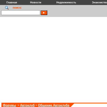
Главная
Новости
Недвижимость
Знакомств
поиск:
Форумы
>
Автоклуб
>
Общение Автоклуба