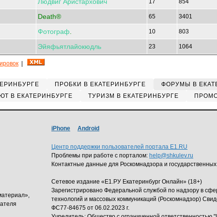
Людвиг
Аристархович
17
854
Death®
65
3401
Фотограф
.
10
803
Эйяфьятлайокюдль
23
1064
кировок
|
ТЕРИНБУРГЕ
ПРОБКИ В ЕКАТЕРИНБУРГЕ
ФОРУМЫ В ЕКАТ
ЮТ В ЕКАТЕРИНБУРГЕ
ТУРИЗМ В ЕКАТЕРИНБУРГЕ
ПРОМО
iPhone
Android
Центр поддержки пользователей портала E1.RU
Проблемы при работе с порталом:
help@shkulev.ru
Контактные данные для Роскомнадзора и государственных
Сетевое издание «Е1.РУ Екатеринбург Онлайн» (18+)
Зарегистрировано Федеральной службой по надзору в сф
материал»,
технологий и массовых коммуникаций (Роскомнадзор) Свид
дателя
ФС77-84675 от 06.02.2023 г.
Учредитель: Общество с ограниченной ответственность