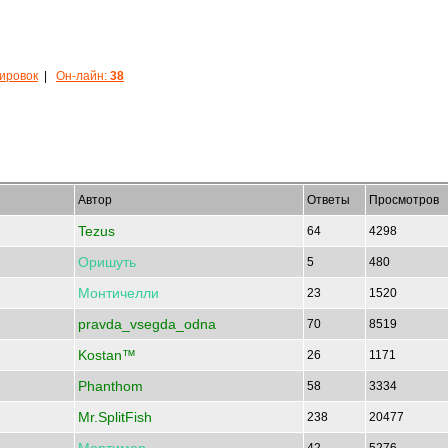
кировок
|
Он-лайн:
38
Автор
Ответы
Просмотров
Tezus
64
4298
Оришуть
5
480
Монтичелли
23
1520
pravda_vsegda_odna
70
8519
Kostan™
26
1171
Phanthom
58
3334
Mr.SplitFish
238
20477