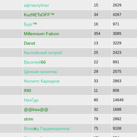
афтаклубчег
15
2629
KuzNETsOFF™
34
4267
Бург
™
16
971
Millennium Falcon
354
3085
Danst
13
3229
Каспийский
ястреб
25
2423
Василий
66
22
891
Ценная
монетка
29
2075
Филипп
Каркаров
33
2863
990
11
856
НихГди
80
14649
@@kiss@@
32
1688
strim
79
2882
Впер
ё
д
Гардемаринов
75
9108