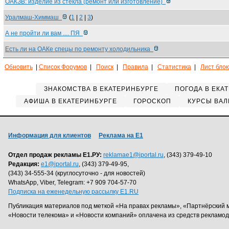
ОАКЗВ: изделие из стекла (ремонт или изготовление)
Уралмаш-Химмаш
(
1
|
2
|
3
)
А не пройти ли вам .... ПЯ
Есть ли на ОАКе спецы по ремонту холодильника
Обновить
|
Список Форумов
|
Поиск
|
Правила
|
Статистика
|
Лист бло
ЗНАКОМСТВА В ЕКАТЕРИНБУРГЕ
ПОГОДА В ЕКА
АФИША В ЕКАТЕРИНБУРГЕ
ГОРОСКОП
КУРСЫ ВАЛ
Информация для клиентов
Реклама на Е1
Отдел продаж рекламы Е1.РУ:
reklamae1@iportal.ru
, (343) 379-49-10
Редакция:
e1@iportal.ru
, (343) 379-49-95,
(343) 34-555-34 (круглосуточно - для новостей)
WhatsApp, Viber, Telegram: +7 909 704-57-70
Подписка на еженедельную рассылку E1.RU
Публикация материалов под меткой «На правах рекламы», «Партнёрский 
«Новости телекома» и «Новости компаний» оплачена из средств рекламо