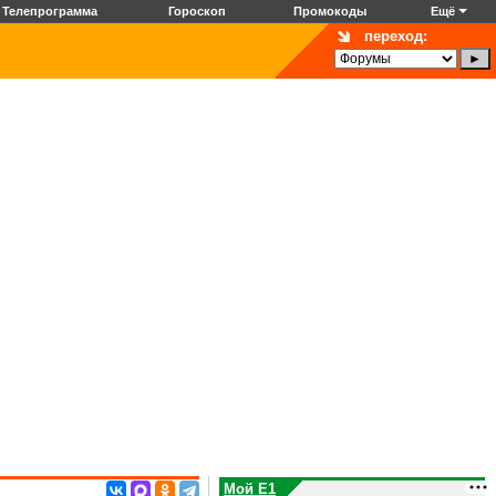
Телепрограмма
Гороскоп
Промокоды
Ещё
переход:
Мой E1