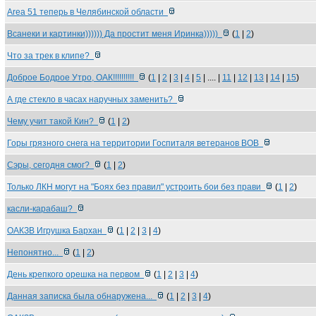
Area 51 теперь в Челябинской области
Всанеки и картинки)))))) Да простит меня Иринка)))))
(
1
|
2
)
Что за трек в клипе?
Доброе Бодрое Утро, ОАК!!!!!!!!!!
(
1
|
2
|
3
|
4
|
5
| .... |
11
|
12
|
13
|
14
|
15
)
А где стекло в часах наручных заменить?
Чему учит такой Кин?
(
1
|
2
)
Горы грязного снега на территории Госпиталя ветеранов ВОВ
Сэры, сегодня смог?
(
1
|
2
)
Только ЛКН могут на "Боях без правил" устроить бои без прави
(
1
|
2
)
касли-карабаш?
ОАКЗВ Игрушка Бархан
(
1
|
2
|
3
|
4
)
Непонятно...
(
1
|
2
)
День крепкого орешка на первом
(
1
|
2
|
3
|
4
)
Данная записка была обнаружена...
(
1
|
2
|
3
|
4
)