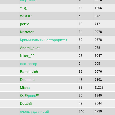
Мортимер
42
5276
^^)))
11
1206
WOOD
5
342
perfie
19
717
Kristofer
34
9078
Криминальный
автораритет
50
2678
Andrei_ekat
5
978
Niker_22
27
3047
юго
-
север
5
605
Barakovich
32
2676
Dzemma
47
2361
Mish
а
83
11218
O
з
@
рник
™
35
1840
Death®
42
2544
очень
удачливый
146
4730