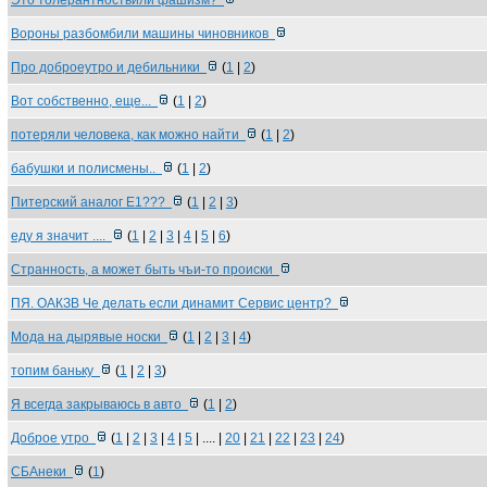
Это толерантностьили фашизм?
Вороны разбомбили машины чиновников
Про доброеутро и дебильники
(
1
|
2
)
Вот собственно, еще...
(
1
|
2
)
потеряли человека, как можно найти
(
1
|
2
)
бабушки и полисмены..
(
1
|
2
)
Питерский аналог Е1???
(
1
|
2
|
3
)
еду я значит ....
(
1
|
2
|
3
|
4
|
5
|
6
)
Странность, а может быть чъи-то происки
ПЯ. ОАКЗВ Че делать если динамит Сервис центр?
Мода на дырявые носки
(
1
|
2
|
3
|
4
)
топим баньку
(
1
|
2
|
3
)
Я всегда закрываюсь в авто
(
1
|
2
)
Доброе утро
(
1
|
2
|
3
|
4
|
5
| .... |
20
|
21
|
22
|
23
|
24
)
СБАнеки
(
1
)