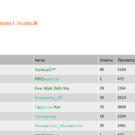
кировок
|
Он-лайн:
38
Автор
Ответы
Просмотр
Yurikus©™
86
5160
PRO
вокатор
1
472
Fire Walk With Me
29
1164
Владимир
_
КВ
26
2014
Р
a
дистка
Ket
25
3806
Скандинав
18
1154
Неизвестно
_
Неизвестно
35
3491