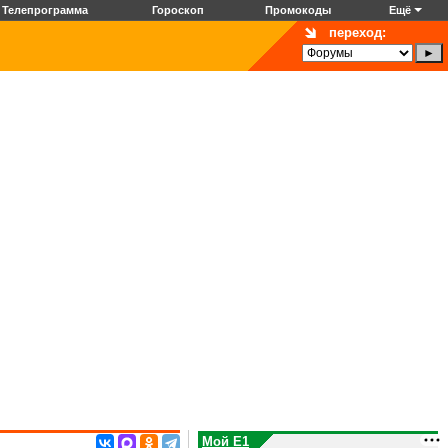
Телепрограмма
Гороскоп
Промокоды
Ещё
переход:
Мой E1