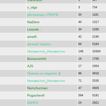
martinson
1
327
v_olga
3
734
рептилоид
с
РЕНТВ
34
1181
NatDem
40
1317
Lesovik...
34
2285
amet5
42
2195
вечный
тормоз
66
5164
Неизвестно
_
Неизвестно
148
10304
Borisovichhh
16
1766
AJS
17
1054
Пряник
на
педалях
:)
86
4916
Неизвестно
_
Неизвестно
71
2535
Nemchurman
47
4926
Pugachev®
594
5181
БАНГО
24
2921