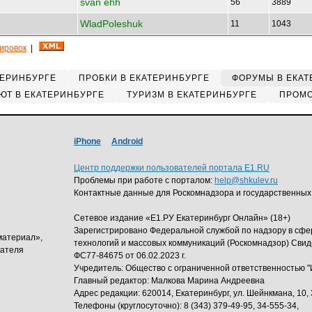
svan ehh
56
3889
WladPoleshuk
11
1043
кировок
|
ТЕРИНБУРГЕ
ПРОБКИ В ЕКАТЕРИНБУРГЕ
ФОРУМЫ В ЕКАТ
ЮТ В ЕКАТЕРИНБУРГЕ
ТУРИЗМ В ЕКАТЕРИНБУРГЕ
ПРОМО
iPhone
Android
Центр поддержки пользователей портала E1.RU
Проблемы при работе с порталом:
help@shkulev.ru
Контактные данные для Роскомнадзора и государственных
Сетевое издание «Е1.РУ Екатеринбург Онлайн» (18+)
Зарегистрировано Федеральной службой по надзору в сф
материал»,
технологий и массовых коммуникаций (Роскомнадзор) Свид
дателя
ФС77-84675 от 06.02.2023 г.
Учредитель: Общество с ограниченной ответственность
Главный редактор: Малкова Марина Андреевна
Адрес редакции: 620014, Екатеринбург, ул. Шейнкмана, 10, 
Телефоны (круглосуточно): 8 (343) 379-49-95, 34-555-34,