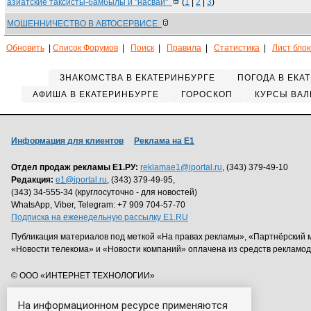
азиатские таксисты-бамбылы и "насвай"
(
1
|
2
|
3
)
МОШЕННИЧЕСТВО В АВТОСЕРВИСЕ
Обновить
|
Список Форумов
|
Поиск
|
Правила
|
Статистика
|
Лист бло
ЗНАКОМСТВА В ЕКАТЕРИНБУРГЕ
ПОГОДА В ЕКА
АФИША В ЕКАТЕРИНБУРГЕ
ГОРОСКОП
КУРСЫ ВАЛ
Информация для клиентов
Реклама на Е1
Отдел продаж рекламы Е1.РУ:
reklamae1@iportal.ru
, (343) 379-49-10
Редакция:
e1@iportal.ru
, (343) 379-49-95,
(343) 34-555-34 (круглосуточно - для новостей)
WhatsApp, Viber, Telegram: +7 909 704-57-70
Подписка на еженедельную рассылку E1.RU
Публикация материалов под меткой «На правах рекламы», «Партнёрский 
«Новости телекома» и «Новости компаний» оплачена из средств рекламо
© ООО «ИНТЕРНЕТ ТЕХНОЛОГИИ»
На информационном ресурсе применяются