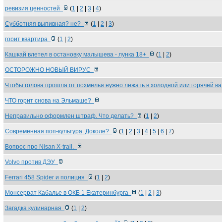
ревизия ценностей
(
1
|
2
|
3
|
4
)
Субботняя выпивная? не?
(
1
|
2
|
3
)
горит квартира
(
1
|
2
)
Кашкай влетел в остановку малышева - лунка 18+
(
1
|
2
)
ОСТОРОЖНО НОВЫЙ ВИРУС
Чтобы голова прошла от похмелья нужно лежать в холодной или горячей в
ЧТО горит снова на Эльмаше?
Неправильно оформлен штраф. Что делать?
(
1
|
2
)
Современная поп-культура. Доколе?
(
1
|
2
|
3
|
4
|
5
|
6
|
7
)
Вопрос про Nisan X-trail.
Volvo против ДЭУ
Ferrari 458 Spider и полиция
(
1
|
2
)
Монсеррат Кабалье в ОКБ 1 Екатеринбурга
(
1
|
2
|
3
)
Загадка кулинарная
(
1
|
2
)