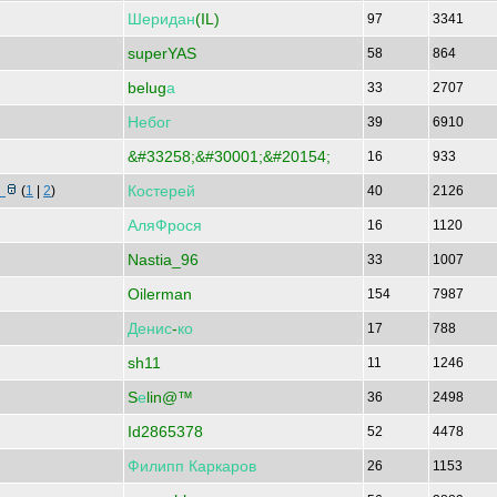
Шеридан
(IL)
97
3341
superYAS
58
864
belug
а
33
2707
Небог
39
6910
&#33258;&#30001;&#20154;
16
933
Костерей
а
(
1
|
2
)
40
2126
АляФрося
16
1120
Nastia_96
33
1007
Oilerman
154
7987
Денис
-
ко
17
788
sh11
11
1246
S
е
lin@™
36
2498
Id2865378
52
4478
Филипп
Каркаров
26
1153