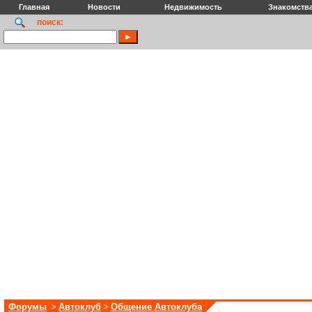
Главная
Новости
Недвижимость
Знакомств
поиск:
Форумы
>
Автоклуб
>
Общение Автоклуба