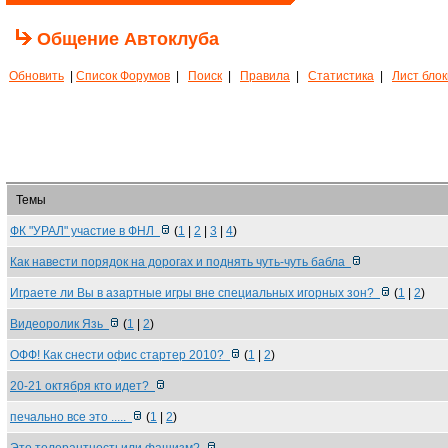
Общение Автоклуба
Обновить
|
Список Форумов
|
Поиск
|
Правила
|
Статистика
|
Лист бло
Темы
ФК "УРАЛ" участие в ФНЛ
(
1
|
2
|
3
|
4
)
Как навести порядок на дорогах и поднять чуть-чуть бабла
Играете ли Вы в азартные игры вне специальных игорных зон?
(
1
|
2
)
Видеоролик Язь
(
1
|
2
)
ОФФ! Как снести офис стартер 2010?
(
1
|
2
)
20-21 октября кто идет?
печально все это .....
(
1
|
2
)