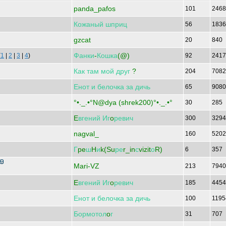
panda_pafos
101
246
Кожаный
шприц
56
183
gzcat
20
840
Фанки
-
Кошка
(@)
(
1
|
2
|
3
|
4
)
92
241
Как
там
мой
друг
?
204
708
Енот
и
белочка
за
дичь
65
908
°•._.•°N@dya (shrek200)°•._.•°
30
285
E
вгений
Иг
o
ревич
300
329
nagval_
160
520
Г
pe
ш
H
и
k(Su
ре
r_in
с
vizit
о
R)
6
357
Mari-VZ
213
794
E
вгений
Иг
o
ревич
185
445
Енот
и
белочка
за
дичь
100
119
Бормотол
o
г
31
707