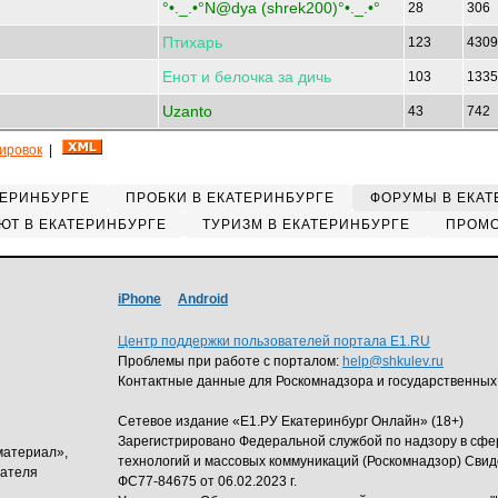
°•._.•°N@dya (shrek200)°•._.•°
28
306
Птихарь
123
430
Енот
и
белочка
за
дичь
103
133
Uzanto
43
742
кировок
|
ТЕРИНБУРГЕ
ПРОБКИ В ЕКАТЕРИНБУРГЕ
ФОРУМЫ В ЕКАТ
ЮТ В ЕКАТЕРИНБУРГЕ
ТУРИЗМ В ЕКАТЕРИНБУРГЕ
ПРОМО
iPhone
Android
Центр поддержки пользователей портала E1.RU
Проблемы при работе с порталом:
help@shkulev.ru
Контактные данные для Роскомнадзора и государственных
Сетевое издание «Е1.РУ Екатеринбург Онлайн» (18+)
Зарегистрировано Федеральной службой по надзору в сф
материал»,
технологий и массовых коммуникаций (Роскомнадзор) Свид
дателя
ФС77-84675 от 06.02.2023 г.