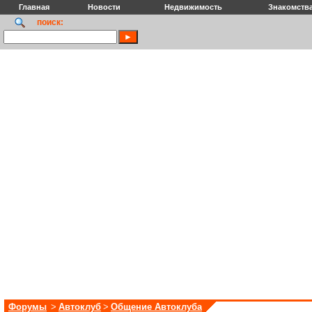
Главная
Новости
Недвижимость
Знакомств
поиск:
Форумы
>
Автоклуб
>
Общение Автоклуба