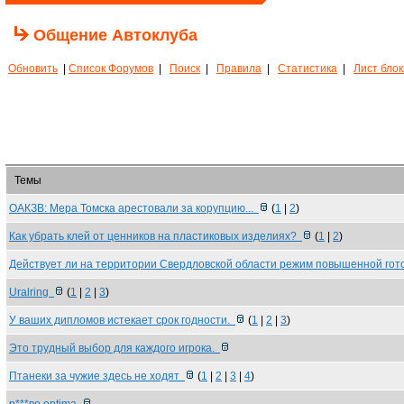
Общение Автоклуба
Обновить
|
Список Форумов
|
Поиск
|
Правила
|
Статистика
|
Лист бло
Темы
ОАКЗВ: Мера Томска арестовали за корупцию...
(
1
|
2
)
Как убрать клей от ценников на пластиковых изделиях?
(
1
|
2
)
Действует ли на территории Свердловской области режим повышенной го
Uralring
(
1
|
2
|
3
)
У ваших дипломов истекает срок годности.
(
1
|
2
|
3
)
Это трудный выбор для каждого игрока.
Птанеки за чужие здесь не ходят
(
1
|
2
|
3
|
4
)