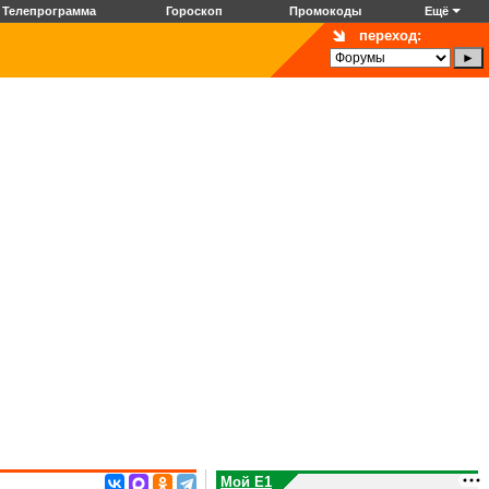
Телепрограмма
Гороскоп
Промокоды
Ещё
переход:
Мой E1