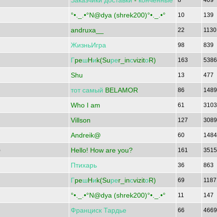
Заказчики
доставки
-
конченные
8
409
°•._.•°N@dya (shrek200)°•._.•°
10
139
andruxa__
22
113
ЖизньИгра
98
839
Г
pe
ш
H
и
k(Su
ре
r_in
с
vizit
о
R)
163
538
Shu
13
477
тот
самый
BELAMOR
86
148
Who I am
61
310
Villson
127
308
Andreik@
60
148
Hello! How are you?
)
161
351
Птихарь
36
863
Г
pe
ш
H
и
k(Su
ре
r_in
с
vizit
о
R)
69
118
°•._.•°N@dya (shrek200)°•._.•°
11
147
Франциск
Тардье
66
466