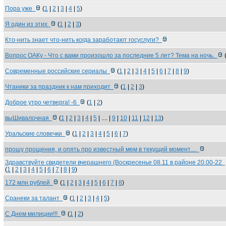
Пора уже
(
1
|
2
|
3
|
4
|
5
)
Я один из этих
(
1
|
2
|
3
)
Кто-нить знает что-нить когда заработают госуслуги?
Вопрос ОАКу - Что с вами произошло за последние 5 лет? Тема на ночь.
Современные российские сериалы
(
1
|
2
|
3
|
4
|
5
|
6
|
7
|
8
|
9
)
Чтаники за праздник к нам приходит
(
1
|
2
|
3
)
Доброе утро четверга! -6
(
1
|
2
)
выШивалочная
(
1
|
2
|
3
|
4
|
5
| .... |
9
|
10
|
11
|
12
|
13
)
Уральские словечки
(
1
|
2
|
3
|
4
|
5
|
6
|
7
)
прошу прощения, и опять про известный мем в текущий момент....
Здравствуйте свидетели вчерашнего (Воскресенье 08.11 в районе 20.00-22
(
1
|
2
|
3
|
4
|
5
|
6
|
7
|
8
|
9
)
172 млн рублей
(
1
|
2
|
3
|
4
|
5
|
6
|
7
|
8
)
Сранеки за талант
(
1
|
2
|
3
|
4
|
5
)
С Днем милиции!!!
(
1
|
2
)