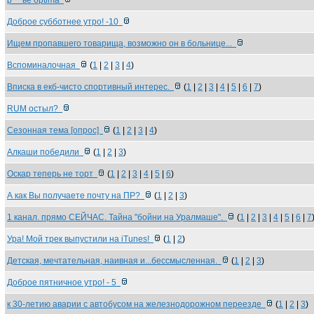
р***ве optima
Доброе субботнее утро! -10
Ищем пропавшего товарища, возможно он в больнице...
Вспоминалочная
(
1
|
2
|
3
|
4
)
Вписка в екб-чисто спортивный интерес.
(
1
|
2
|
3
|
4
|
5
|
6
|
7
)
RUM остыл?
Сезонная тема [опрос]
(
1
|
2
|
3
|
4
)
Алкаши победили
(
1
|
2
|
3
)
Оскар теперь не торт
(
1
|
2
|
3
|
4
|
5
|
6
)
А как Вы получаете почту на ПР?
(
1
|
2
|
3
)
1 канал. прямо СЕЙЧАС. Тайна "бойни на Уралмаше".
(
1
|
2
|
3
|
4
|
5
|
6
|
7
Ура! Мой трек выпустили на iTunes!
(
1
|
2
)
Детская, мечтательная, наивная и...бессмысленная.
(
1
|
2
|
3
)
Доброе пятничное утро! - 5
к 30-летию аварии с автобусом на железнодорожном переезде
(
1
|
2
|
3
)