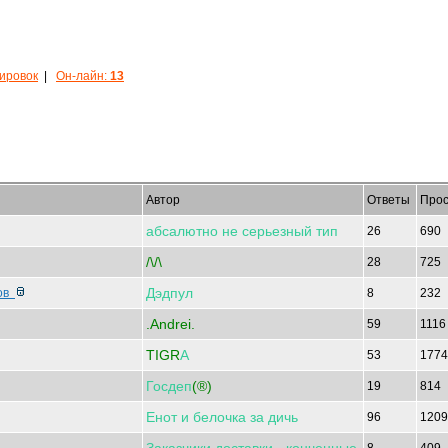
кировок
|
Он-лайн:
13
Автор
Ответы
Прос
абсалютно
не
серьезный
тип
26
690
/\/\
28
725
Дэдпул
тов
8
232
.Andrei.
59
111
TIGR
А
53
177
Госдеп
(®)
19
814
Енот
и
белочка
за
дичь
96
120