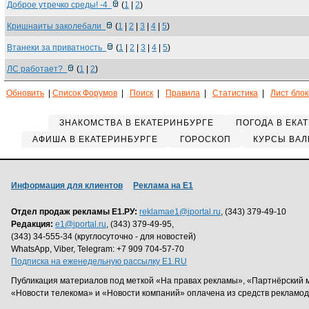
Доброе утречко среды! -4
(
1
|
2
)
Кришнаиты заколебали
(
1
|
2
|
3
|
4
|
5
)
Втанеки за приватность
(
1
|
2
|
3
|
4
|
5
)
ЛС работает?
(
1
|
2
)
Обновить
|
Список Форумов
|
Поиск
|
Правила
|
Статистика
|
Лист бло
ЗНАКОМСТВА В ЕКАТЕРИНБУРГЕ
ПОГОДА В ЕКА
АФИША В ЕКАТЕРИНБУРГЕ
ГОРОСКОП
КУРСЫ ВАЛ
Информация для клиентов
Реклама на Е1
Отдел продаж рекламы Е1.РУ:
reklamae1@iportal.ru
, (343) 379-49-10
Редакция:
e1@iportal.ru
, (343) 379-49-95,
(343) 34-555-34 (круглосуточно - для новостей)
WhatsApp, Viber, Telegram: +7 909 704-57-70
Подписка на еженедельную рассылку E1.RU
Публикация материалов под меткой «На правах рекламы», «Партнёрский 
«Новости телекома» и «Новости компаний» оплачена из средств рекламо