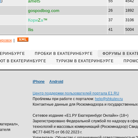
amet5
3
)
55
4542
gospodbog.com
26
1892
Кори
Z
а
™
37
3106
Ilis
41
5004
кировок
|
ТЕРИНБУРГЕ
ПРОБКИ В ЕКАТЕРИНБУРГЕ
ФОРУМЫ В ЕКАТ
ЮТ В ЕКАТЕРИНБУРГЕ
ТУРИЗМ В ЕКАТЕРИНБУРГЕ
ПРОМО
iPhone
Android
Центр поддержки пользователей портала E1.RU
Проблемы при работе с порталом:
help@shkulev.ru
Контактные данные для Роскомнадзора и государственных
Сетевое издание «Е1.РУ Екатеринбург Онлайн» (18+)
Зарегистрировано Федеральной службой по надзору в сф
материал»,
технологий и массовых коммуникаций (Роскомнадзор) Свид
дателя
ФС77-84675 от 06.02.2023 г.
Учредитель: Общество с ограниченной ответственность