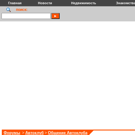
Главная
Новости
Недвижимость
Знакомств
поиск:
Форумы
>
Автоклуб
>
Общение Автоклуба