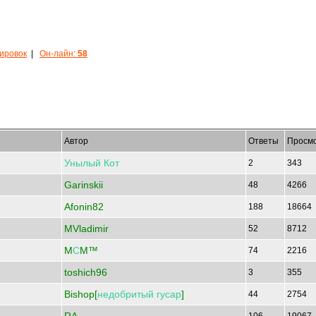
кировок
|
Он-лайн:
58
Автор
Ответы
Просм
Унылый
Кот
2
343
Garinskii
48
4266
Afonin82
188
18664
MVladimir
52
8712
M
С
M™
74
2216
toshich96
3
355
Bishop[
недобритый
гусар
]
44
2754