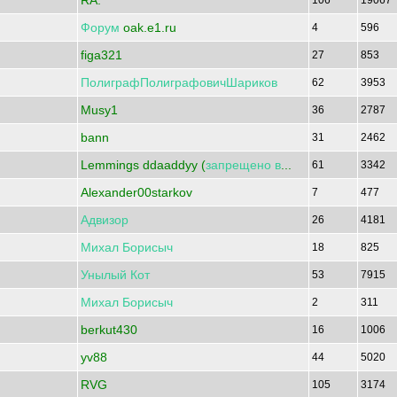
RA.
106
19067
Форум
oak.e1.ru
4
596
figa321
27
853
ПолиграфПолиграфовичШариков
62
3953
Musy1
36
2787
bann
31
2462
Lemmings ddaaddyy (
запрещено
в
...
61
3342
Alexander00starkov
7
477
Адвизор
26
4181
Михал
Борисыч
18
825
Унылый
Кот
53
7915
Михал
Борисыч
2
311
berkut430
16
1006
yv88
44
5020
RVG
105
3174