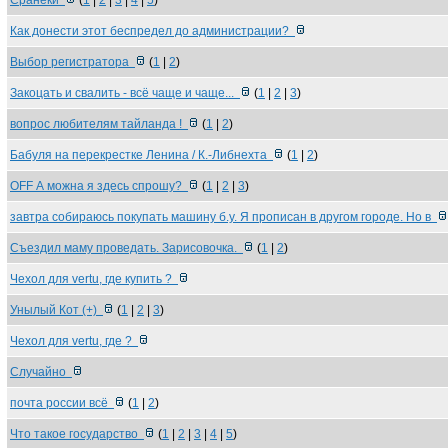
Сранеки
(
1
|
2
|
3
|
4
|
5
)
Как донести этот беспредел до администрации?
Выбор регистратора
(
1
|
2
)
Закоцать и свалить - всё чаще и чаще...
(
1
|
2
|
3
)
вопрос любителям тайланда !
(
1
|
2
)
Бабуля на перекрестке Ленина / К.-Либнехта
(
1
|
2
)
OFF А можна я здесь спрошу?
(
1
|
2
|
3
)
завтра собираюсь покупать машину б.у. Я прописан в другом городе. Но в
Съездил маму проведать. Зарисовочка.
(
1
|
2
)
Чехол для vertu, где купить ?
Унылый Кот (+)
(
1
|
2
|
3
)
Чехол для vertu, где ?
Случайно
почта россии всё
(
1
|
2
)
Что такое государство
(
1
|
2
|
3
|
4
|
5
)