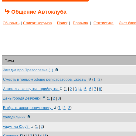
Общение Автоклуба
Обновить
|
Список Форумов
|
Поиск
|
Правила
|
Статистика
|
Лист бло
Темы
Загадка про Православие (+)
Смерть в прямом эфире регистраторов.../жесть/
(
1
|
2
)
Алкогольные шутки - прибаутки
(
1
|
2
|
3
|
4
|
5
|
6
|
7
|
8
)
День города девчонки
(
1
|
2
|
3
)
Выбрать электронную книгу
(
1
|
2
|
3
)
холодильник
уйдут ли Юру?
(
1
|
2
)