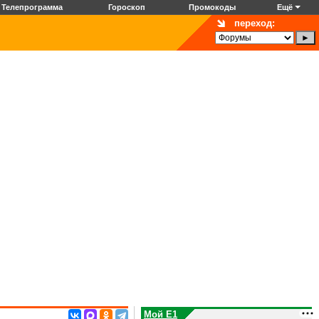
Телепрограмма
Гороскоп
Промокоды
Ещё
переход:
Мой E1