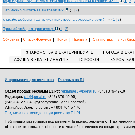
Куда скупают б/у аккамуляторы лица неславянской внешности???
(
1
|
2
|
Это можно считать за экстремизм?
(
1
|
2
)
спасибо добрым людям, киса пристроена в хорошие руки ))
(
1
|
2
)
Трамвай забодал праворучку
(
1
|
2
)
Обновить
|
Список Форумов
|
Поиск
|
Правила
|
Статистика
|
Лист бло
ЗНАКОМСТВА В ЕКАТЕРИНБУРГЕ
ПОГОДА В ЕКА
АФИША В ЕКАТЕРИНБУРГЕ
ГОРОСКОП
КУРСЫ ВАЛ
Информация для клиентов
Реклама на Е1
Отдел продаж рекламы Е1.РУ:
reklamae1@iportal.ru
, (343) 379-49-10
Редакция:
e1@iportal.ru
, (343) 379-49-95,
(343) 34-555-34 (круглосуточно - для новостей)
WhatsApp, Viber, Telegram: +7 909 704-57-70
Подписка на еженедельную рассылку E1.RU
Публикация материалов под меткой «На правах рекламы», «Партнёрский 
«Новости телекома» и «Новости компаний» оплачена из средств рекламо