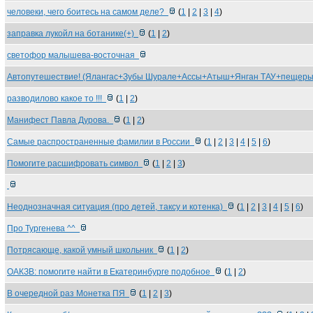
человеки, чего боитесь на самом деле?
(
1
|
2
|
3
|
4
)
заправка лукойл на ботанике(+)
(
1
|
2
)
светофор малышева-восточная
Автопутешествие! (Ялангас+Зубы Шурале+Ассы+Атыш+Янган ТАУ+пещер
разводилово какое то !!!
(
1
|
2
)
Манифест Павла Дурова.
(
1
|
2
)
Самые распространенные фамилии в России
(
1
|
2
|
3
|
4
|
5
|
6
)
Помогите расшифровать символ
(
1
|
2
|
3
)
Неоднозначная ситуация (про детей, таксу и котенка)
(
1
|
2
|
3
|
4
|
5
|
6
)
Про Тургенева ^^
Потрясающе, какой умный школьник
(
1
|
2
)
ОАКЗВ: помогите найти в Екатеринбурге подобное
(
1
|
2
)
В очередной раз Монетка ПЯ
(
1
|
2
|
3
)