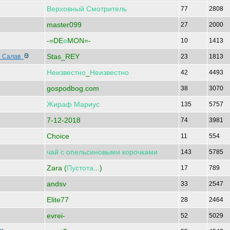
Верховный
Смотритель
77
2808
master099
27
2000
-=DE
е
MON=-
10
1413
Stas_REY
ы Салав
23
1813
Неизвестно
_
Неизвестно
42
4493
gospodbog.com
38
3070
Жираф
Мариус
135
5757
7-12-2018
74
3981
Choice
11
554
чай
с
опельсиновыми
корочками
143
5785
Zara (
Пустота
...)
17
789
andsv
33
2547
Elite77
28
2464
evrei-
52
5029