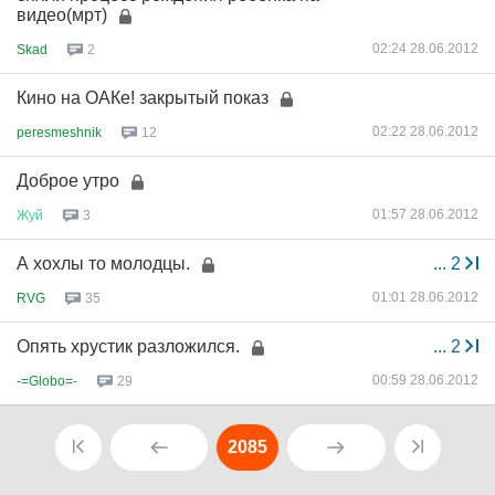
видео(мрт)
02:24 28.06.2012
Skad
2
Кино на ОАКе! закрытый показ
02:22 28.06.2012
peresmeshnik
12
Доброе утро
01:57 28.06.2012
Жуй
3
А хохлы то молодцы.
...
2
01:01 28.06.2012
RVG
35
Опять хрустик разложился.
...
2
00:59 28.06.2012
-=Globo=-
29
2085