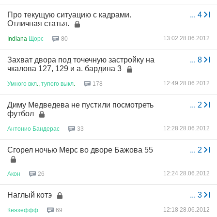
Про текущую ситуацию с кадрами.
...
4
Отличная статья.
13:02 28.06.2012
Indiana
Щорс
80
Захват двора под точечную застройку на
...
8
чкалова 127, 129 и а. бардина 3
12:49 28.06.2012
Умного
вкл
.,
тупого
выкл
.
178
Диму Медведева не пустили посмотреть
...
2
футбол
12:28 28.06.2012
Антонио
Бандерас
33
Сгорел ночью Мерс во дворе Бажова 55
...
2
12:24 28.06.2012
Акон
26
Наглый котэ
...
3
12:18 28.06.2012
Князеффф
69