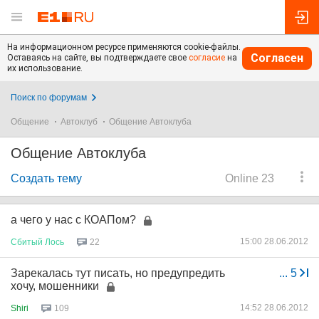
На информационном ресурсе применяются cookie-файлы.
Согласен
Оставаясь на сайте, вы подтверждаете свое
согласие
на
их использование.
Поиск по форумам
Общение
Автоклуб
Общение Автоклуба
Общение Автоклуба
Создать тему
Online 23
а чего у нас с КОАПом?
15:00 28.06.2012
Сбитый
Лось
22
Зарекалась тут писать, но предупредить
...
5
хочу, мошенники
14:52 28.06.2012
Shiri
109