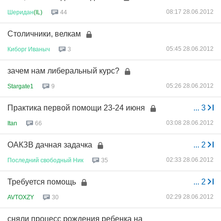
08:17 28.06.2012
Шеридан
(IL)
44
Столичники, велкам
05:45 28.06.2012
Киборг
Иваныч
3
зачем нам либеральный курс?
05:26 28.06.2012
Stargate1
9
Практика первой помощи 23-24 июня
...
3
03:08 28.06.2012
Itan
66
ОАКЗВ дачная задачка
...
2
02:33 28.06.2012
Последний
свободный
Ник
35
Требуется помощь
...
2
02:29 28.06.2012
AVTOXZY
30
сняли процесс рождения ребенка на