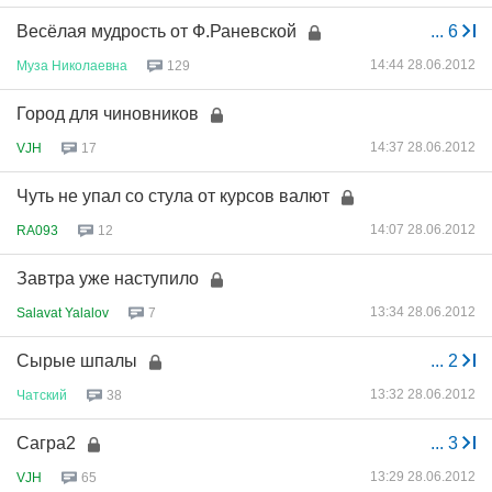
Весёлая мудрость от Ф.Раневской
...
6
14:44 28.06.2012
Муза
Николаевна
129
Город для чиновников
14:37 28.06.2012
VJH
17
Чуть не упал со стула от курсов валют
14:07 28.06.2012
RA093
12
Завтра уже наступило
13:34 28.06.2012
Salavat Yalalov
7
Сырые шпалы
...
2
13:32 28.06.2012
Чатский
38
Сагра2
...
3
13:29 28.06.2012
VJH
65