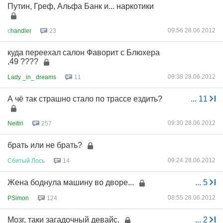
Путин, Греф, Альфа Банк и... наркотики
09:56 28.06.2012
с
handler
23
куда переехал салон Фаворит с Блюхера
,49 ????
09:38 28.06.2012
Lady _in_ dreams
11
А чё так страшно стало по трассе ездить?
...
11
09:30 28.06.2012
Neitiri
257
брать или не брать?
09:24 28.06.2012
Сбитый
Лось
14
Жена боднула машину во дворе...
...
5
08:55 28.06.2012
PSimon
124
Мозг, таки загадочный девайс.
...
2