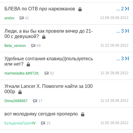
БЛЕВА по ОТВ про наркоманов
...
2
12:09 28.06.2012
andsv
41
Люди, а вы бы как провели вечер до 21-
...
3
00 с девушкой?
11:22 28.06.2012
Beta_version
69
Удобные сочтания клавиш))пользуетесь
...
3
или нет?
11:18 28.06.2012
marmeladka &#9728;
52
Угнали Lancer X. Помогите найти за 100
000р
11:14 28.06.2012
Dima2688887
17
вот молодняку сегодня проперло
11:05 28.06.2012
БульдозерГрупп
IV
15