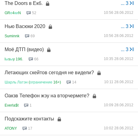
The Doors в Екб.
...
3
10:56 28.06.2012
GR
е
4
ки
N
52
Нью Васюки 2020
...
3
10:56 28.06.2012
Suminnk
69
Моё ДТП (видео)
...
3
10:35 28.06.2012
l
ы
s
ы
y 196.
66
Летающих скейтов сегодня не видели?
10:11 28.06.2012
Шарль
Латэн
(
ограничение
16+)
14
Оакзв Телефон жэу на вторчермете?
10:09 28.06.2012
Everla$t
1
Подскажите контакты
10:02 28.06.2012
ATONY
17