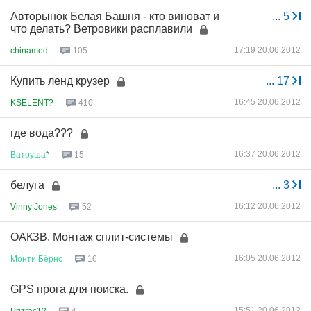
Авторынок Белая Башня - кто виноват и
...
5
что делать? Ветровики расплавили
17:19 20.06.2012
chinamed
105
Купить ленд крузер
...
17
16:45 20.06.2012
KSELENT?
410
где вода???
16:37 20.06.2012
Ватруша
*
15
белуга
...
3
16:12 20.06.2012
Vinny Jones
52
ОАКЗВ. Монтаж сплит-системы
16:05 20.06.2012
Монти
Бёрнс
16
GPS прога для поиска.
15:51 20.06.2012
Prizrac12