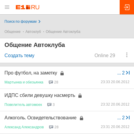
Поиск по форумам
Общение
Автоклуб
Общение Автоклуба
Общение Автоклуба
Создать тему
Online 29
Про футбол, на заметку
...
2
23:33 20.06.2012
Мартынка
и
обезьянка
28
ИДПС сбили девушку насмерть
23:32 20.06.2012
Повелитель
автомоек
3
Алкоголь. Освидетельствование
...
2
23:31 20.06.2012
Александ
Александров
28