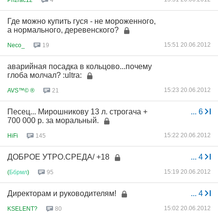
4
Где можно купить гуся - не мороженного,
а нормального, деревенского?
15:51 20.06.2012
Neco_
19
аварийная посадка в кольцово...почему
глоба молчал? :ultra:
15:23 20.06.2012
AVS™© ®
21
Песец... Мирошникову 13 л. строгача +
...
6
700 000 р. за моральный.
15:22 20.06.2012
HiFi
145
ДОБРОЕ УТРО.СРЕДА/ +18
...
4
15:19 20.06.2012
(
Ббрмл
)
95
Директорам и руководителям!
...
4
15:02 20.06.2012
KSELENT?
80