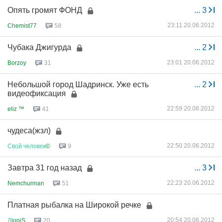
Опять громят ФОНД
...
3
23:11 20.06.2012
Chemist77
58
Чубака Джигурда
...
2
23:01 20.06.2012
Borzoy
31
Небольшой город Шадринск. Уже есть
...
2
видеофиксация
22:59 20.06.2012
eliz ™
41
чудеса(жзл)
22:50 20.06.2012
Свой
человек
©
9
Завтра 31 год назад
...
3
22:23 20.06.2012
Nemchurman
51
Платная рыбалка на Широкой речке
20:54 20.06.2012
Д
ioniS
20