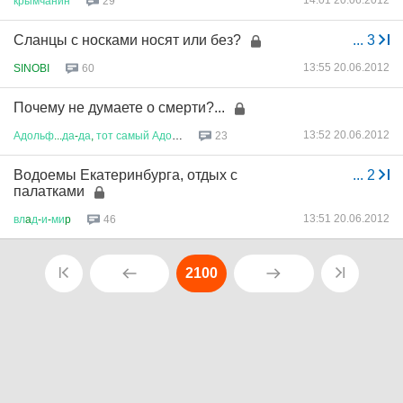
14:01 20.06.2012
крымчанин
29
Сланцы с носками носят или без?
...
3
13:55 20.06.2012
SINOBI
60
Почему не думаете о смерти?...
13:52 20.06.2012
Адольф
...
да
-
да
,
тот
самый
Адол
...
23
Водоемы Екатеринбурга, отдых с
...
2
палатками
13:51 20.06.2012
вл
a
д
-
и
-
ми
p
46
2100