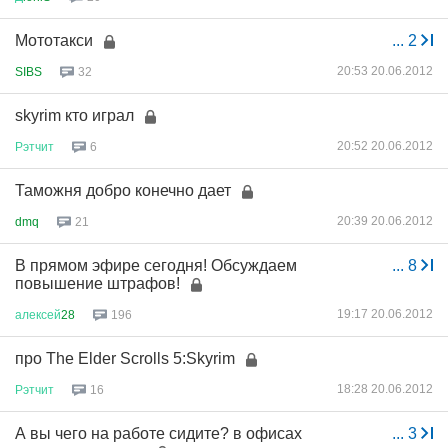
Мототакси
...
2
20:53 20.06.2012
SIBS
32
skyrim кто играл
20:52 20.06.2012
Рэтчит
6
Таможня добро конечно дает
20:39 20.06.2012
dmq
21
В прямом эфире сегодня! Обсуждаем
...
8
повышение штрафов!
19:17 20.06.2012
алексей
28
196
про The Elder Scrolls 5:Skyrim
18:28 20.06.2012
Рэтчит
16
А вы чего на работе сидите? в офисах
...
3