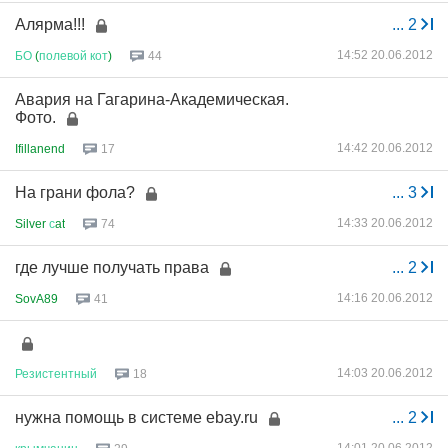
Алярма!!!
...
2
14:52 20.06.2012
БО
(
полевой
кот
)
44
Авария на Гагарина-Академическая.
Фото.
14:42 20.06.2012
Ifillanend
17
На грани фола?
...
3
14:33 20.06.2012
Silver
с
at
74
где лучше получать права
...
2
14:16 20.06.2012
SovA89
41
14:03 20.06.2012
Резистентный
18
нужна помощь в системе ebay.ru
...
2