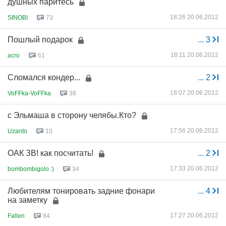
душных паритесь
18:26 20.06.2012
SINOBI
73
Пошлый подарок
...
3
18:11 20.06.2012
acro
61
Сломался кондер...
...
2
18:07 20.06.2012
VoFFka-VoFFka
38
с Эльмаша в сторону челябы.Кто?
17:56 20.06.2012
Uzanto
10
ОАК ЗВ! как посчитать!
...
2
17:33 20.06.2012
bombombigolo :)
34
Любителям тонировать задние фонари
...
4
на заметку
17:27 20.06.2012
Fallen
84