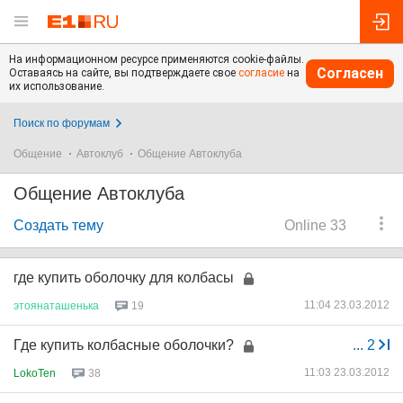
На информационном ресурсе применяются cookie-файлы.
Согласен
Оставаясь на сайте, вы подтверждаете свое
согласие
на
их использование.
Поиск по форумам
Общение
Автоклуб
Общение Автоклуба
Общение Автоклуба
Создать тему
Online 33
где купить оболочку для колбасы
11:04 23.03.2012
этоянаташенька
19
Где купить колбасные оболочки?
...
2
11:03 23.03.2012
LokoTen
38