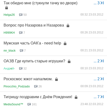
Так обидно мне (стукнули тачку во дворе)
...
3
00:32 23.03.2012
Helga26
50
Вопрос про Назарова и Назарова
00:26 23.03.2012
H999KH
7
Мужская часть ОАК'а - need help
00:21 23.03.2012
mr_black
7
ОАЗВ Где купить старые игрушки?
...
2
00:10 23.03.2012
Андр
e
й
-
32
Роскосмос жжот напалмом.
...
2
00:09 23.03.2012
Pinocchio_Podzado
26
Тигрищу поздравим с Днём Рождения!
...
7
23:48 22.03.2012
MediaSound™
161