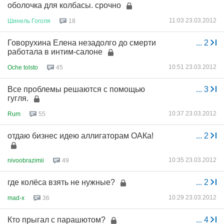
оболочка для колбасы. срочно
11:03 23.03.2012
Шинель
Гоголя
18
Говорухина Елена незадолго до смерти
...
2
работала в интим-салоне
10:51 23.03.2012
Oche tolsto
45
Все проблемы решаются с помощью
...
3
гугля.
10:37 23.03.2012
Rum
55
отдаю бизнес идею аллигаторам ОАКа!
...
2
10:35 23.03.2012
nivoobrazimii
49
где колёса взять не нужные?
...
2
10:29 23.03.2012
mad-x
36
Кто прыгал с парашютом?
...
4