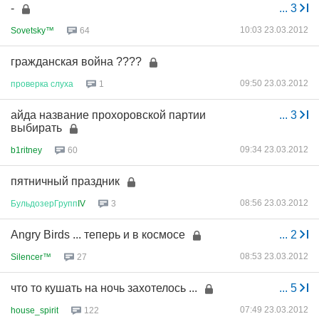
-
...
3
10:03 23.03.2012
Sovetsky™
64
гражданская война ????
09:50 23.03.2012
проверка
слуха
1
айда название прохоровской партии
...
3
выбирать
09:34 23.03.2012
b1ritney
60
пятничный праздник
08:56 23.03.2012
БульдозерГрупп
IV
3
Angry Birds ... теперь и в космосе
...
2
08:53 23.03.2012
Silencer™
27
что то кушать на ночь захотелось ...
...
5
07:49 23.03.2012
house_spirit
122