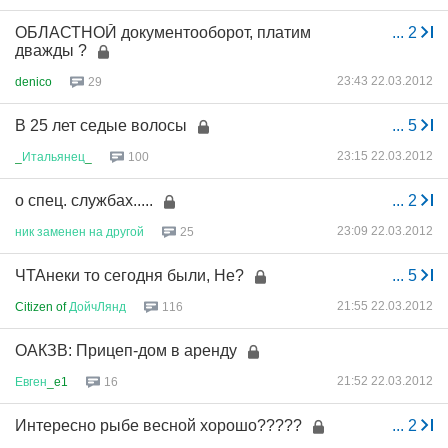
ОБЛАСТНОЙ документооборот, платим
...
2
дважды ?
23:43 22.03.2012
denico
29
В 25 лет седые волосы
...
5
23:15 22.03.2012
_
Итальянец
_
100
о спец. службах.....
...
2
23:09 22.03.2012
ник
заменен
на
другой
25
ЧТАнеки то сегодня были, Не?
...
5
21:55 22.03.2012
Citizen of
ДойчЛянд
116
ОАКЗВ: Прицеп-дом в аренду
21:52 22.03.2012
Евген
_e1
16
Интересно рыбе весной хорошо?????
...
2