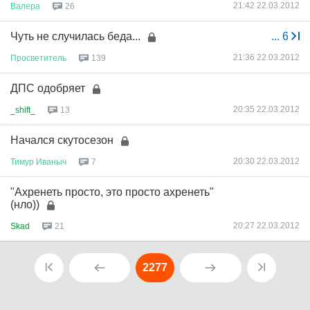
21:42 22.03.2012
Валера
26
Чуть не случилась беда...
...
6
21:36 22.03.2012
Просветитель
139
ДПС одобряет
20:35 22.03.2012
_shift_
13
Начался скутосезон
20:30 22.03.2012
Тимур
Иваныч
7
"Ахренеть просто, это просто ахренеть"
(нло))
20:27 22.03.2012
Skad
21
2277