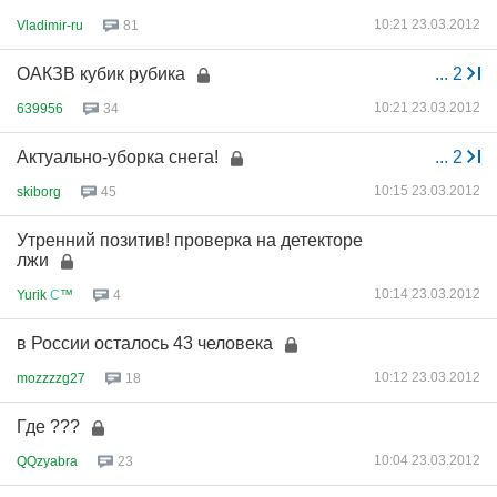
10:21 23.03.2012
Vladimir-ru
81
ОАКЗВ кубик рубика
...
2
10:21 23.03.2012
639956
34
Актуально-уборка снега!
...
2
10:15 23.03.2012
skiborg
45
Утренний позитив! проверка на детекторе
лжи
10:14 23.03.2012
Yurik
С
™
4
в России осталось 43 человека
10:12 23.03.2012
mozzzzg27
18
Где ???
10:04 23.03.2012
QQzyabra
23