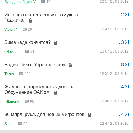
13:57 21.03.2012
БульдозерГрупп
IV
16
Интересная тенденция -замуж за
...
2
Таджика..
13:47 21.03.2012
Victor@
29
Зима када кончится?
...
3
13:07 21.03.2012
cHe
жная
51
Радио Пилот Утреннее шоу
...
8
12:51 21.03.2012
Tezus
191
Жадность порождает жадность.
...
4
Обсуждение ОАК'ом.
12:48 21.03.2012
Ifillanend
95
86 млрд. рубл. для новых мигрантов
...
4
12:47 21.03.2012
Skad
92