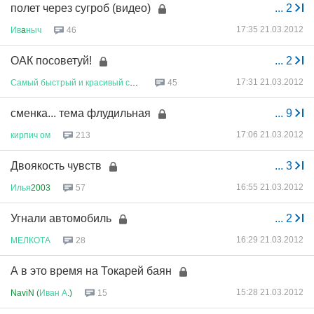
полет через сугроб (видео)
...
2
17:35 21.03.2012
Ив
a
ныч
46
ОАК посоветуй!
...
2
17:31 21.03.2012
Самый
быстрый
и
красивый
самол
...
45
сменка... тема флудильная
...
9
17:06 21.03.2012
кирпич
ом
213
Двоякость чувств
...
3
16:55 21.03.2012
Илья
2003
57
Угнали автомобиль
...
2
16:29 21.03.2012
МЕЛКОТА
28
А в это время на Токарей баян
15:28 21.03.2012
NaviN (
Иван
А
.)
15