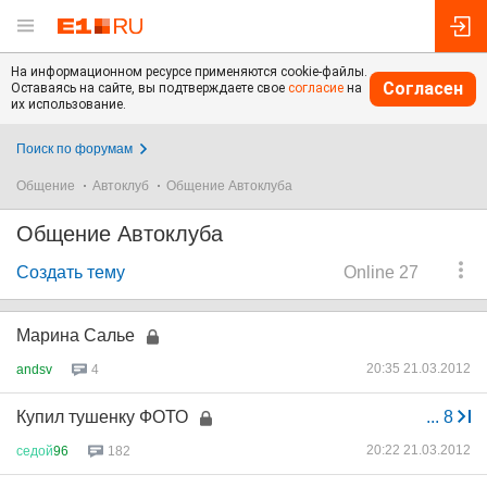
На информационном ресурсе применяются cookie-файлы.
Согласен
Оставаясь на сайте, вы подтверждаете свое
согласие
на
их использование.
Поиск по форумам
Общение
Автоклуб
Общение Автоклуба
Общение Автоклуба
Создать тему
Online 27
Марина Салье
20:35 21.03.2012
andsv
4
Купил тушенку ФОТО
...
8
20:22 21.03.2012
седой
96
182