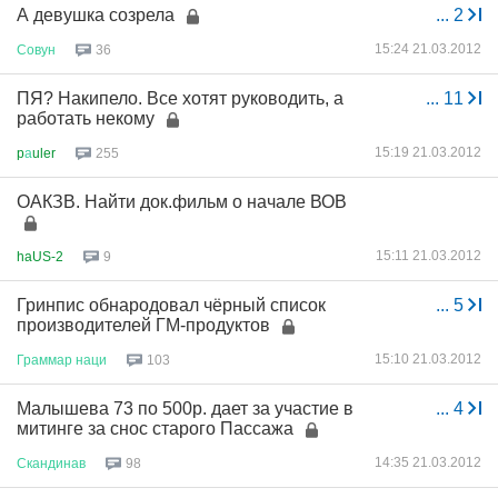
А девушка созрела
...
2
15:24 21.03.2012
Совун
36
ПЯ? Накипело. Все хотят руководить, а
...
11
работать некому
15:19 21.03.2012
p
а
uler
255
ОАКЗВ. Найти док.фильм о начале ВОВ
15:11 21.03.2012
haUS-2
9
Гринпис обнародовал чёрный список
...
5
производителей ГМ-продуктов
15:10 21.03.2012
Граммар
наци
103
Малышева 73 по 500р. дает за участие в
...
4
митинге за снос старого Пассажа
14:35 21.03.2012
Скандинав
98