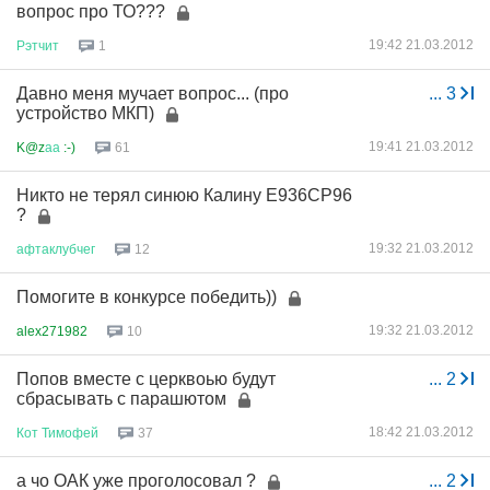
вопрос про ТО???
19:42 21.03.2012
Рэтчит
1
Давно меня мучает вопрос... (про
...
3
устройство МКП)
19:41 21.03.2012
K@z
аа
:-)
61
Никто не терял синюю Калину Е936СР96
?
19:32 21.03.2012
афтаклубчег
12
Помогите в конкурсе победить))
19:32 21.03.2012
alex271982
10
Попов вместе с церквоью будут
...
2
сбрасывать с парашютом
18:42 21.03.2012
Кот
Тимофей
37
а чо ОАК уже проголосовал ?
...
2