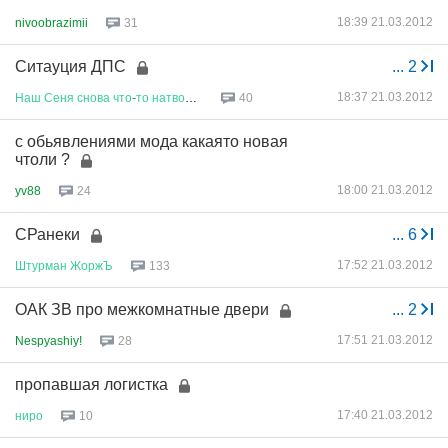
18:39 21.03.2012
nivoobrazimii
31
Ситауция ДПС
...
2
18:37 21.03.2012
Наш
Сеня
снова
что
-
то
натворил
...
40
с обьявлениями мода какаято новая
чтоли ?
18:00 21.03.2012
yv88
24
СРанеки
...
6
17:52 21.03.2012
Штурман
ЖоржЪ
133
ОАК ЗВ про межкомнатные двери
...
2
17:51 21.03.2012
Nespyashiy!
28
пропавшая логистка
17:40 21.03.2012
ниро
10