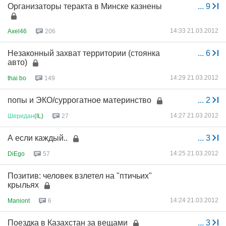
Организаторы теракта в Минске казнены
...
9
14:33 21.03.2012
Axel46
206
Незаконный захват территории (стоянка
...
6
авто)
14:29 21.03.2012
thai bo
149
попы и ЭКО/суррогатное материнство
...
2
14:27 21.03.2012
Шеридан
(IL)
27
А если каждый..
...
3
14:25 21.03.2012
DiEgo
57
Позитив: человек взлетел на "птичьих"
крыльях
14:24 21.03.2012
Maniont
6
Поездка в Казахстан за вещами
...
3