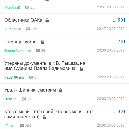
23:51 20.03.2012
МонАми
))
35
Областники ОАКа
...
6
23:47 20.03.2012
Sumerki ©
125
Помощь нужно.
...
2
23:30 20.03.2012
Федор
Михалыч
29
Утеряны документы в г. В. Пышма, на
имя Сурнина Павла Вадимовича.
23:22 20.03.2012
Pavel 96 rus
6
Урал - Шинник ,смотрим
23:03 20.03.2012
D
е
rvish
15
Кто со мной - тот герой, кто без меня - тот
...
9
сами знаете кто)
23:03 20.03.2012
*
Гита
*
204