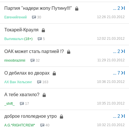
Партия "надери жопу Путину!!!"
...
2
12:26 21.03.2012
Евгенийгений
30
Токарей-Крауля
12:02 21.03.2012
Выпивалыч
(18+)
5
ОАК может стать партией !?
...
2
11:29 21.03.2012
nivoobrazimii
32
О дебилах во дворах
...
7
10:36 21.03.2012
АХ
Ван
Хельсинг
163
А тебе хватило?
10:35 21.03.2012
_shift_
17
доброе гололедное утро
...
2
10:32 21.03.2012
A.G.*RIGHTCREW*
40