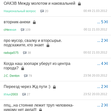
ОАКЗВ Между молотом и наковальней
00:49 21.03.2012
Национальный
вопрос
20
вторник-анеки
...
5
00:11 21.03.2012
cHe
жная
109
про мусор, свалку и вторсырье.
...
2
подскажите, кто знает
00:02 21.03.2012
raduga575
38
Когда наш зоопарк уберут из центра
...
4
города?
23:56 20.03.2012
J.C. Denton
79
Переезд через Жд пути :)
...
2
23:52 20.03.2012
Илья
2003
27
ппц...на стоянке лежит труп человека-
...
2
никому нет дела!!!