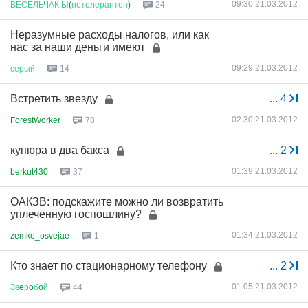
09:30 21.03.2012
ВЕСЕЛЬЧАК
Ы
(
нетолерантен
)
24
Неразумные расходы налогов, или как
нас за наши деньги имеют
09:29 21.03.2012
серый
14
Встретить звезду
...
4
02:30 21.03.2012
ForestWorker
78
купюра в два бакса
...
2
01:39 21.03.2012
berkut430
37
ОАКЗВ: подскажите можно ли возвратить
уплеченную госпошлину?
01:34 21.03.2012
zemke_osvejae
1
Кто знает по стационарному телефону
...
2
01:05 21.03.2012
Зв
e
р
o
б
o
й
44