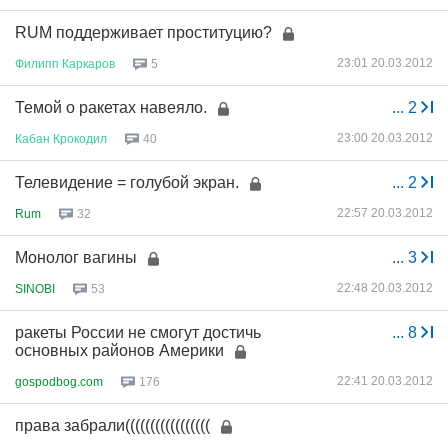
RUM поддерживает проституцию?
23:01 20.03.2012
Филипп
Каркаров
5
Темой о ракетах навеяло.
...
2
23:00 20.03.2012
Кабан
Крокодил
40
Телевидение = голубой экран.
...
2
22:57 20.03.2012
Rum
32
Монолог вагины
...
3
22:48 20.03.2012
SINOBI
53
ракеты России не смогут достичь
...
8
основных районов Америки
22:41 20.03.2012
gospodbog.com
176
права забрали(((((((((((((((((