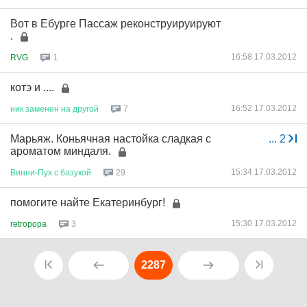
Вот в Ебурге Пассаж реконструируируют
.
16:58 17.03.2012
RVG
1
котэ и ....
16:52 17.03.2012
ник
заменен
на
другой
7
Марьяж. Коньячная настойка сладкая с
...
2
ароматом миндаля.
15:34 17.03.2012
Винни
-
Пух
с
базукой
29
помогите найте Екатеринбург!
15:30 17.03.2012
retropopa
3
2287