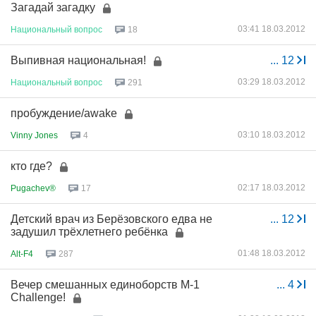
Загадай загадку
03:41 18.03.2012
Национальный
вопрос
18
Выпивная национальная!
...
12
03:29 18.03.2012
Национальный
вопрос
291
пробуждение/awake
03:10 18.03.2012
Vinny Jones
4
кто где?
02:17 18.03.2012
Pugachev®
17
Детский врач из Берёзовского едва не
...
12
задушил трёхлетнего ребёнка
01:48 18.03.2012
Alt-F4
287
Вечер смешанных единоборств М-1
...
4
Challenge!