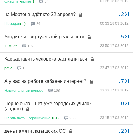
01:38 18.03.2012
физкульт
-
привет
!
84
на Мортена идёт кто 22 апреля?
...
2
00:33 18.03.2012
Шеридан
(IL)
26
Уходите из виртуальной реальности
...
5
23:50 17.03.2012
IraMore
107
Как заставить человека расплатиться
23:47 17.03.2012
pr42
1
А у вас на работе забанен интернет?
...
7
23:33 17.03.2012
Национальный
вопрос
168
Порно обла... нет, уже городских училок
...
10
(апдейт)
23:15 17.03.2012
Шарль
Латэн
(
ограничение
16+)
236
день памяти латышских СС
...
2