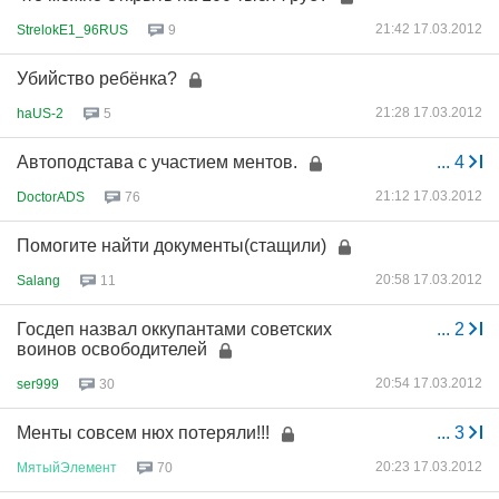
21:42 17.03.2012
StrelokE1_96RUS
9
Убийство ребёнка?
21:28 17.03.2012
haUS-2
5
Автоподстава с участием ментов.
...
4
21:12 17.03.2012
DoctorADS
76
Помогите найти документы(стащили)
20:58 17.03.2012
Salang
11
Госдеп назвал оккупантами советских
...
2
воинов освободителей
20:54 17.03.2012
ser999
30
Менты совсем нюх потеряли!!!
...
3
20:23 17.03.2012
МятыйЭлемент
70