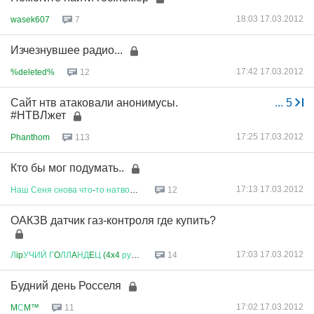
18:03 17.03.2012
wasek607
7
Изчезнувшее радио...
17:42 17.03.2012
%deleted%
12
Сайт нтв атаковали анонимусы.
...
5
#НТВЛжет
17:25 17.03.2012
Phanthom
113
Кто бы мог подумать..
17:13 17.03.2012
Наш
Сеня
снова
что
-
то
натворил
...
12
ОАКЗВ датчик газ-контроля где купить?
17:03 17.03.2012
Л
ip
УЧИЙ
Г
O
ЛЛ
A
НД
E
Ц
(4x4
рулит
)
14
Будний день Росселя
17:02 17.03.2012
M
С
M™
11