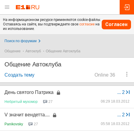
На информационном ресурсе применяются cookie-файлы.
Согласен
Оставаясь на сайте, вы подтверждаете свое
согласие
на
их использование.
Поиск по форумам
Общение
Автоклуб
Общение Автоклуба
Общение Автоклуба
Создать тему
Online 36
День святого Патрика
...
2
06:29 18.03.2012
Небритый
мухомор
27
V значит вендетта....
...
2
05:58 18.03.2012
Panikovsky
27