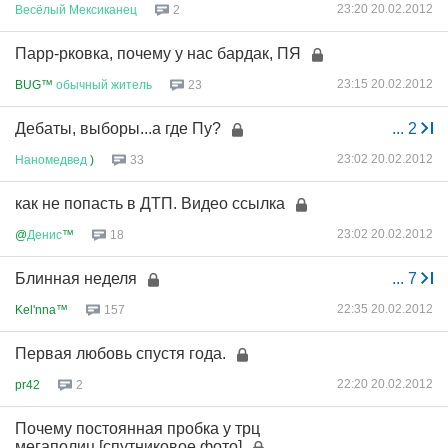
23:20 20.02.2012
Весёлый
Мексиканец
2
Парр-рковка, почему у нас бардак, ПЯ
23:15 20.02.2012
BUG™
обычный
житель
23
Дебаты, выборы...а где Пу?
...
2
23:02 20.02.2012
Наномедвед
)
33
как не попасть в ДТП. Видео ссылка
23:02 20.02.2012
@
Денис
™
18
Блинная неделя
...
7
22:35 20.02.2012
Kel'nna™
157
Первая любовь спустя года.
22:20 20.02.2012
pr42
2
Почему постоянная пробка у трц
мегаполиц [спутниковое фото]