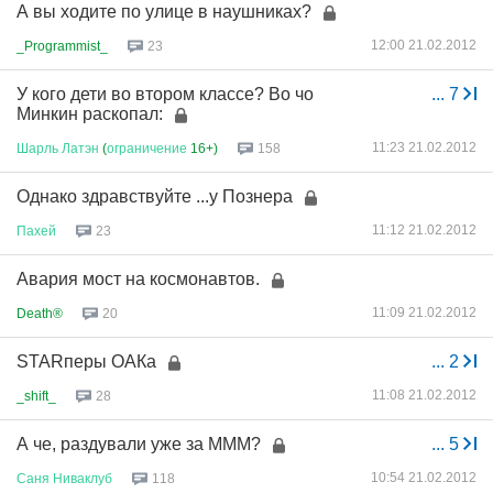
А вы ходите по улице в наушниках?
12:00 21.02.2012
_Programmist_
23
У кого дети во втором классе? Во чо
...
7
Минкин раскопал:
11:23 21.02.2012
Шарль
Латэн
(
ограничение
16+)
158
Однако здравствуйте ...у Познера
11:12 21.02.2012
Пахей
23
Авария мост на космонавтов.
11:09 21.02.2012
Death®
20
STARперы ОАКа
...
2
11:08 21.02.2012
_shift_
28
А че, раздували уже за МММ?
...
5
10:54 21.02.2012
Саня
Ниваклуб
118