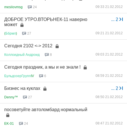
09:33 21.02.2012
mesilovmsg
24
ДОБРОЕ УТРО.ВТОРЬНЕК-11 наверно
...
2
может
09:21 21.02.2012
(
Ббрмл
)
27
Сегодня 2102 <-> 2012
09:03 21.02.2012
Коллоидный
Андроид
8
Сегодня праздник, а мы и не знали !
08:59 21.02.2012
БульдозерГрупп
IV
6
Бизнес на куклах
...
2
08:50 21.02.2012
Denny™
27
посоветуйте автоломбард нормальный
08:47 21.02.2012
EK-01
24