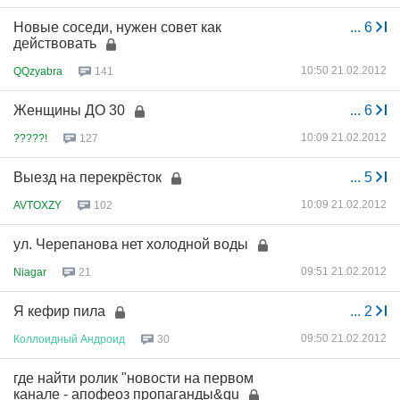
Новые соседи, нужен совет как
...
6
действовать
10:50 21.02.2012
QQzyabra
141
Женщины ДО 30
...
6
10:09 21.02.2012
?????!
127
Выезд на перекрёсток
...
5
10:09 21.02.2012
AVTOXZY
102
ул. Черепанова нет холодной воды
09:51 21.02.2012
Niagar
21
Я кефир пила
...
2
09:50 21.02.2012
Коллоидный
Андроид
30
где найти ролик "новости на первом
канале - апофеоз пропаганды&qu