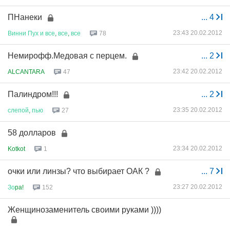
ПНанеки
...
4
23:43 20.02.2012
Винни
Пух
и
все
,
все
,
все
78
Немирофф.Медовая с перцем.
...
2
23:42 20.02.2012
ALCANTARA
47
Палиндром!!!
...
2
23:35 20.02.2012
слепой
,
пью
27
58 долларов
23:34 20.02.2012
Kotkot
1
очки или линзы? что выбирает ОАК ?
...
7
23:27 20.02.2012
Зо
pa!
152
Женщинозаменитель своими руками ))))