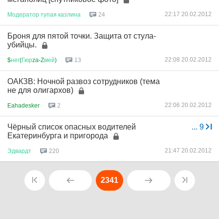
22:17 20.02.2012
Модератор
тупая
казлина
24
Броня для пятой точки. Защита от стула-
убийцы.
22:08 20.02.2012
$
нег
(
Гюр
za-Z
мей
)
13
ОАКЗВ: Ночной развоз сотрудников (тема
не для олигархов)
22:06 20.02.2012
Eahadesker
2
Чёрный список опасных водителей
...
9
Екатеринбурга и пригорода
21:47 20.02.2012
Эдвардт
220
2341