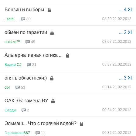
Бензин и выборы
...
4
08:29 21.02.2012
_shift_
80
обмен по гарантии
...
2
08:07 21.02.2012
outsize™
49
Альтернативная логика ...
03:37 21.02.2012
Вадим
CJ
21
опять областнеки:)
...
3
03:14 21.02.2012
gt-r
53
ОАК ЗВ: замена ВУ
00:34 21.02.2012
Сердж
2
Эльмаш... Что с горячей водой?
00:32 21.02.2012
Горожанин
667
11