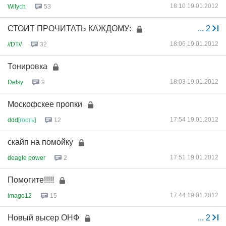
18:10 19.01.2012
Wily
с
h
53
СТОИТ ПРОЧИТАТЬ КАЖДОМУ:
...
2
18:06 19.01.2012
//DT//
32
Тонировка
18:03 19.01.2012
Delsy
9
Москофскее пропки
17:54 19.01.2012
ddd[
гость
]
12
скайп на помойку
17:51 19.01.2012
deagle power
2
Помогите!!!!!
17:44 19.01.2012
imago12
15
Новый высер ОНФ
...
2