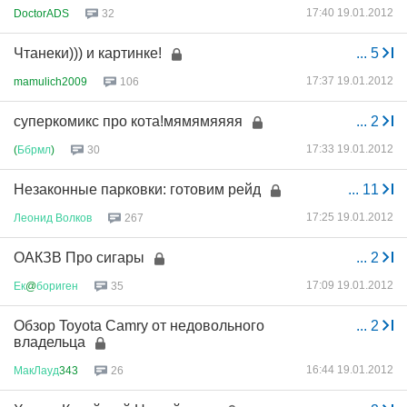
17:40 19.01.2012
DoctorADS
32
Чтанеки))) и картинке!
...
5
17:37 19.01.2012
mamulich2009
106
суперкомикс про кота!мямямяяяя
...
2
17:33 19.01.2012
(
Ббрмл
)
30
Незаконные парковки: готовим рейд
...
11
17:25 19.01.2012
Леонид
Волков
267
ОАКЗВ Про сигары
...
2
17:09 19.01.2012
Ек
@
бориген
35
Обзор Toyota Camry от недовольного
...
2
владельца
16:44 19.01.2012
МакЛауд
343
26