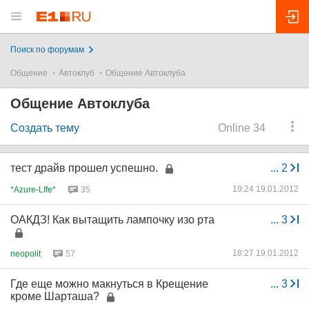
Поиск по форумам
Общение
Автоклуб
Общение Автоклуба
Общение Автоклуба
Создать тему
Online 34
тест драйв прошел успешно.
...
2
19:24 19.01.2012
*Azure-LIfe*
35
ОАКДЗ! Как вытащить лампочку изо рта
...
3
18:27 19.01.2012
neopolit
57
Где еще можно макнуться в Крещение
...
3
кроме Шарташа?