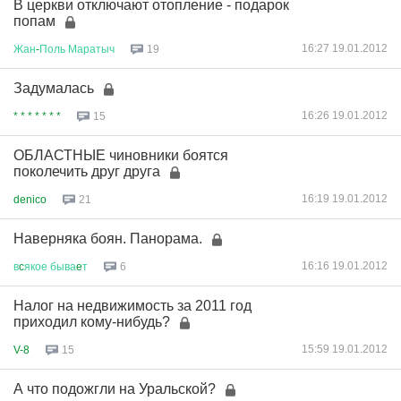
В церкви отключают отопление - подарок
попам
16:27 19.01.2012
Жан
-
Поль
Маратыч
19
Задумалась
16:26 19.01.2012
* * * * * * *
15
ОБЛАСТНЫЕ чиновники боятся
поколечить друг друга
16:19 19.01.2012
denico
21
Наверняка боян. Панорама.
16:16 19.01.2012
в
c
якое
быва
e
т
6
Налог на недвижимость за 2011 год
приходил кому-нибудь?
15:59 19.01.2012
V-8
15
А что подожгли на Уральской?