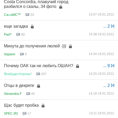
Costa Concordia, плавучий город
разбился о скалы, 34 фото
15:07 19.01.2012
Ca
ш
aMC™
24
еще загадка
...
2
14:38 19.01.2012
Pad?
40
Минута до получения люлей -)))
14:34 19.01.2012
Xapann
9
Почему ОАК так не любить ОШАН?
...
9
14:20 19.01.2012
'
ВсеБудетХорошо
'
207
Отцы в декрете
...
2
14:18 19.01.2012
Alexandra-F
45
Щас будет пробка
14:11 19.01.2012
SPEC (R)
17