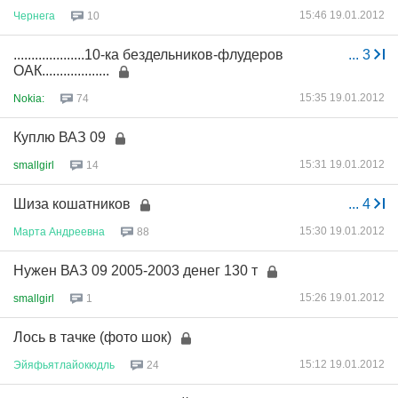
15:46 19.01.2012
Чернега
10
....................10-ка бездельников-флудеров
...
3
ОАК...................
15:35 19.01.2012
Nokia:
74
Куплю ВАЗ 09
15:31 19.01.2012
smallgirl
14
Шиза кошатников
...
4
15:30 19.01.2012
Марта
Андреевна
88
Нужен ВАЗ 09 2005-2003 денег 130 т
15:26 19.01.2012
smallgirl
1
Лось в тачке (фото шок)
15:12 19.01.2012
Эйяфьятлайокюдль
24