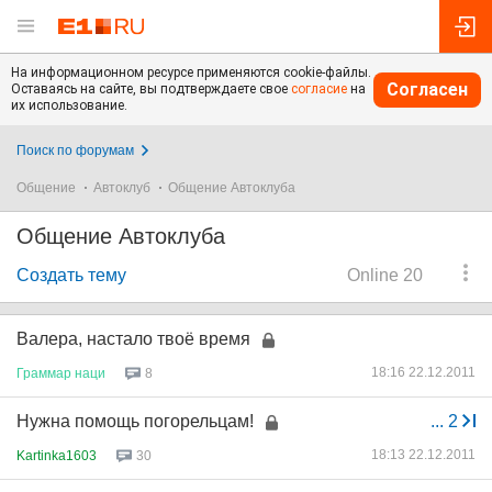
На информационном ресурсе применяются cookie-файлы.
Согласен
Оставаясь на сайте, вы подтверждаете свое
согласие
на
их использование.
Поиск по форумам
Общение
Автоклуб
Общение Автоклуба
Общение Автоклуба
Создать тему
Online 20
Валера, настало твоё время
18:16 22.12.2011
Граммар
наци
8
Нужна помощь погорельцам!
...
2
18:13 22.12.2011
Kartinka1603
30