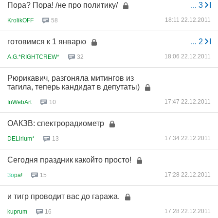
Пора? Пора! /не про политику/
...
3
18:11 22.12.2011
KrolikOFF
58
готовимся к 1 январю
...
2
18:06 22.12.2011
A.G.*RIGHTCREW*
32
Рюрикавич, разгоняла митингов из
тагила, теперь кандидат в депутаты)
17:47 22.12.2011
InWebArt
10
ОАКЗВ: спектрорадиометр
17:34 22.12.2011
DELirium*
13
Сегодня праздник какойто просто!
17:28 22.12.2011
Зо
pa!
15
и тигр проводит вас до гаража.
17:28 22.12.2011
kuprum
16