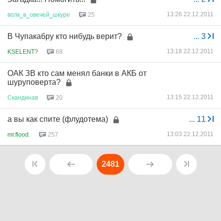
13:26 22.12.2011
волк
_
в
_
овечей
_
шкуре
25
В Чупакабру кто нибудь верит?
...
3
13:18 22.12.2011
KSELENT?
68
ОАК ЗВ кто сам менял банки в АКБ от
шуруповерта?
13:15 22.12.2011
Скандинав
20
а вы как спите (флудотема)
...
11
13:03 22.12.2011
mr.flood.
257
2481