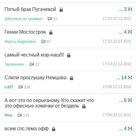
Пятый брак Пугачевой
...
3
17:23 22.12.2011
ДиКаприо
из
трамвая
52
Гении Мостостроя
...
4
17:22 22.12.2011
Марта
Андреевна
87
самый честный мэр-наш!!!
17:12 22.12.2011
Тараканкин
22
Слили прослушку Немцова
...
14
17:09 22.12.2011
c-KIT
338
А вот это по серьезному. Кто скажет что
...
6
это офисные хомячки от бездель
17:06 22.12.2011
Pine
130
всем спс,тема офф
...
4