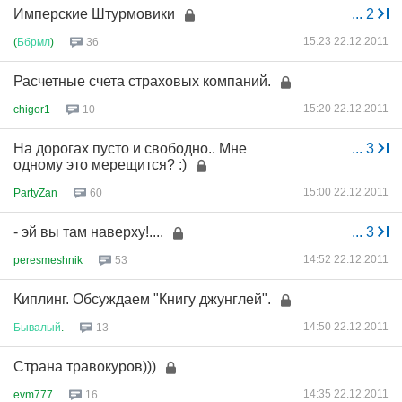
Имперские Штурмовики
...
2
15:23 22.12.2011
(
Ббрмл
)
36
Расчетные счета страховых компаний.
15:20 22.12.2011
chigor1
10
На дорогах пусто и свободно.. Мне
...
3
одному это мерещится? :)
15:00 22.12.2011
PartyZan
60
- эй вы там наверху!....
...
3
14:52 22.12.2011
peresmeshnik
53
Киплинг. Обсуждаем "Книгу джунглей".
14:50 22.12.2011
Бывалый
.
13
Страна травокуров)))
14:35 22.12.2011
evm777
16