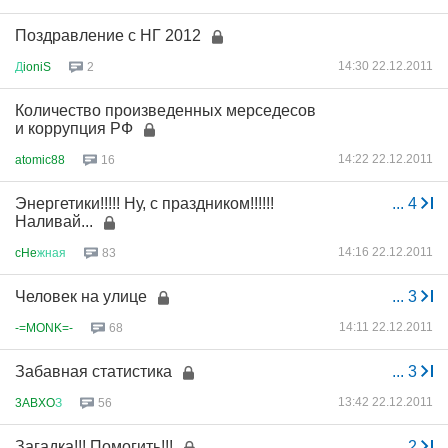
Поздравление с НГ 2012
14:30 22.12.2011
Д
ioniS
2
Количество произведенных мерседесов
и коррупция РФ
14:22 22.12.2011
atomic88
16
Энергетики!!!!! Ну, с праздником!!!!!!
...
4
Наливай...
14:16 22.12.2011
cHe
жная
83
Человек на улице
...
3
14:11 22.12.2011
-=MONK=-
68
Забавная статистика
...
3
13:42 22.12.2011
3ABXO
З
56
Загадка!!! Помогить!!!
...
2