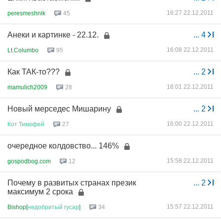
16:27 22.12.2011
peresmeshnik
45
Анеки и картинке - 22.12.
...
4
16:08 22.12.2011
Lt.Columbo
95
Как ТАК-то???
...
2
16:01 22.12.2011
mamulich2009
28
Новый мерседес Мишарину
...
2
16:00 22.12.2011
Кот
Тимофей
27
очередное колдовство... 146%
15:58 22.12.2011
gospodbog.com
12
Почему в развитых странах презик
...
2
максимум 2 срока
15:57 22.12.2011
Bishop[
недобритый
гусар
]
34