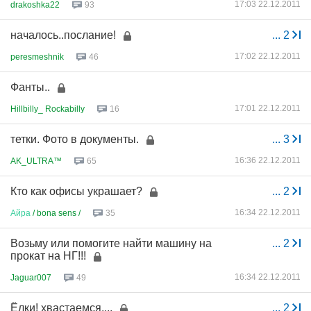
17:03 22.12.2011
drakoshka22
93
началось..послание!
...
2
17:02 22.12.2011
peresmeshnik
46
Фанты..
17:01 22.12.2011
Hillbilly_ Rockabilly
16
тетки. Фото в документы.
...
3
16:36 22.12.2011
AK_ULTRA™
65
Кто как офисы украшает?
...
2
16:34 22.12.2011
Айра
/ bona sens /
35
Возьму или помогите найти машину на
...
2
прокат на НГ!!!
16:34 22.12.2011
Jaguar007
49
Ёлки! хвастаемся....
...
2