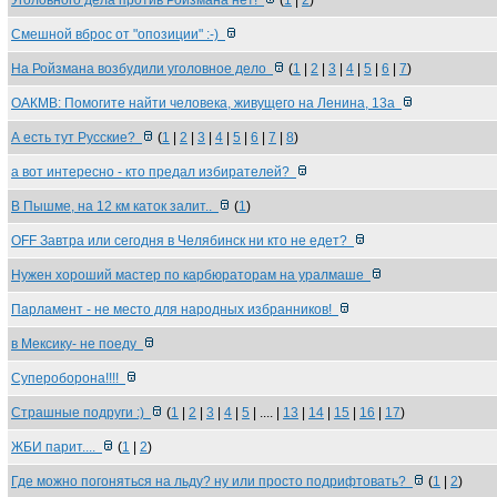
Уголовного дела против Ройзмана нет!
(
1
|
2
)
Смешной вброс от "опозиции" :-)
На Ройзмана возбудили уголовное дело
(
1
|
2
|
3
|
4
|
5
|
6
|
7
)
ОАКМВ: Помогите найти человека, живущего на Ленина, 13а
А есть тут Русские?
(
1
|
2
|
3
|
4
|
5
|
6
|
7
|
8
)
а вот интересно - кто предал избирателей?
В Пышме, на 12 км каток залит..
(
1
)
OFF Завтра или сегодня в Челябинск ни кто не едет?
Нужен хороший мастер по карбюраторам на уралмаше
Парламент - не место для народных избранников!
в Мексику- не поеду
Супероборона!!!!
Страшные подруги :)
(
1
|
2
|
3
|
4
|
5
| .... |
13
|
14
|
15
|
16
|
17
)
ЖБИ парит....
(
1
|
2
)
Где можно погоняться на льду? ну или просто подрифтовать?
(
1
|
2
)