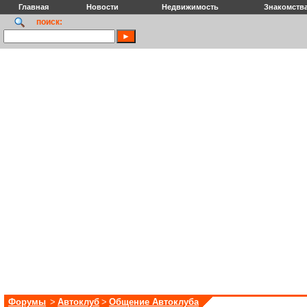
Главная
Новости
Недвижимость
Знакомств
поиск:
Форумы
>
Автоклуб
>
Общение Автоклуба