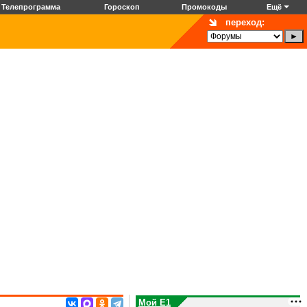
Телепрограмма
Гороскоп
Промокоды
Ещё
переход:
Мой E1