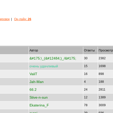
кировок
|
Он-лайн:
26
Автор
Ответы
Просмотр
&#175;\_(&#12484;)_/&#175;
30
2382
очень
удачливый
15
1698
ValiT
16
898
Jah-Man
4
188
66.2
24
2811
Stive-n-sun
12
1389
Ekaterina_F
78
3009