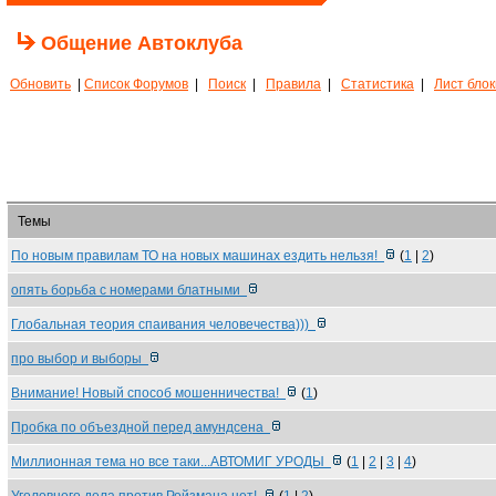
Общение Автоклуба
Обновить
|
Список Форумов
|
Поиск
|
Правила
|
Статистика
|
Лист бло
Темы
По новым правилам ТО на новых машинах ездить нельзя!
(
1
|
2
)
опять борьба с номерами блатными
Глобальная теория спаивания человечества)))
про выбор и выборы
Внимание! Новый способ мошенничества!
(
1
)
Пробка по объездной перед амундсена
Миллионная тема но все таки...АВТОМИГ УРОДЫ
(
1
|
2
|
3
|
4
)