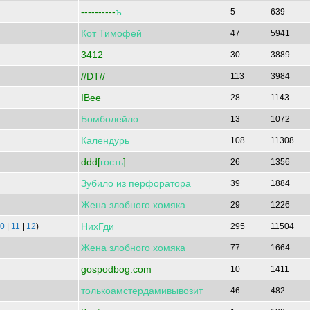
----------
ъ
5
639
Кот
Тимофей
47
5941
3412
30
3889
//DT//
113
3984
IBee
28
1143
Бомболейло
13
1072
Календурь
108
11308
ddd[
гость
]
26
1356
Зубило
из
перфоратора
39
1884
Жена
злобного
хомяка
29
1226
НихГди
0
|
11
|
12
)
295
11504
Жена
злобного
хомяка
77
1664
gospodbog.com
10
1411
толькоамстердамивывозит
46
482