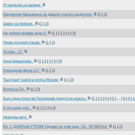
!!!! скольско на калине
Окружение Мишарина не давали спасать водителя
(
1
|
2
)
Замес на бебеля.
(
1
|
2
)
На дороге кромка льда !!!
(
1
|
2
|
3
|
4
|
5
)
Уроки русского языка
(
1
|
2
)
Чоткее - 37
Анна Кирьянова.
(
1
|
2
|
3
|
4
|
5
)
Очередная фича е1?
(
1
|
2
)
"Быстрая" работа почты России
(
1
|
2
)
Вопросы Пу.
(
1
|
2
)
Еще одна попытка Прохорова придти во власть
(
1
|
2
|
3
|
4
|
5
| .... |
8
|
9
|
1
А что надо для..
(
1
|
2
|
3
|
4
)
Немчуры жгут
Re: С ДОБРЫМ УТРОМ! Однако на улке еще -18...ЧЕТВЕРЬК
(
1
|
2
)