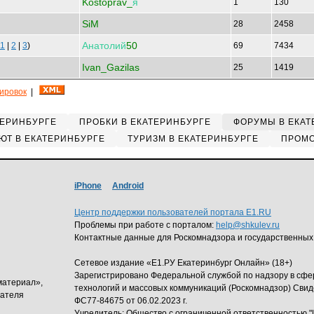
Kostoprav_
я
1
130
SiM
28
2458
Анатолий
50
1
|
2
|
3
)
69
7434
Ivan_Gazilas
25
1419
кировок
|
ТЕРИНБУРГЕ
ПРОБКИ В ЕКАТЕРИНБУРГЕ
ФОРУМЫ В ЕКАТ
ЮТ В ЕКАТЕРИНБУРГЕ
ТУРИЗМ В ЕКАТЕРИНБУРГЕ
ПРОМО
iPhone
Android
Центр поддержки пользователей портала E1.RU
Проблемы при работе с порталом:
help@shkulev.ru
Контактные данные для Роскомнадзора и государственных
Сетевое издание «Е1.РУ Екатеринбург Онлайн» (18+)
Зарегистрировано Федеральной службой по надзору в сф
материал»,
технологий и массовых коммуникаций (Роскомнадзор) Свид
дателя
ФС77-84675 от 06.02.2023 г.
Учредитель: Общество с ограниченной ответственность