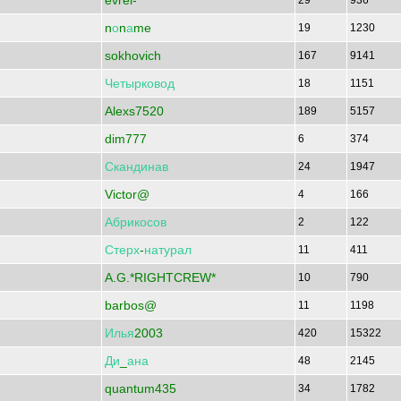
evrei-
29
936
n
о
n
а
me
19
1230
sokhovich
167
9141
Четырковод
18
1151
Alexs7520
189
5157
dim777
6
374
Скандинав
24
1947
Victor@
4
166
Абрикосов
2
122
Стерх
-
натурал
11
411
A.G.*RIGHTCREW*
10
790
barbos@
11
1198
Илья
2003
420
15322
Ди
_
ана
48
2145
quantum435
34
1782