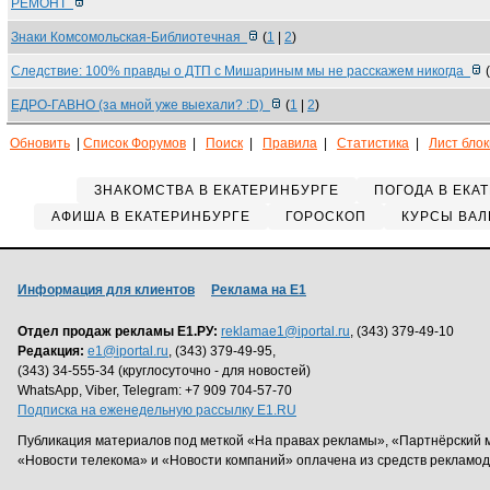
РЕМОНТ
Знаки Комсомольская-Библиотечная
(
1
|
2
)
Следствие: 100% правды о ДТП с Мишариным мы не расскажем никогда
(
ЕДРО-ГАВНО (за мной уже выехали? :D)
(
1
|
2
)
Обновить
|
Список Форумов
|
Поиск
|
Правила
|
Статистика
|
Лист бло
ЗНАКОМСТВА В ЕКАТЕРИНБУРГЕ
ПОГОДА В ЕКА
АФИША В ЕКАТЕРИНБУРГЕ
ГОРОСКОП
КУРСЫ ВАЛ
Информация для клиентов
Реклама на Е1
Отдел продаж рекламы Е1.РУ:
reklamae1@iportal.ru
, (343) 379-49-10
Редакция:
e1@iportal.ru
, (343) 379-49-95,
(343) 34-555-34 (круглосуточно - для новостей)
WhatsApp, Viber, Telegram: +7 909 704-57-70
Подписка на еженедельную рассылку E1.RU
Публикация материалов под меткой «На правах рекламы», «Партнёрский 
«Новости телекома» и «Новости компаний» оплачена из средств рекламо