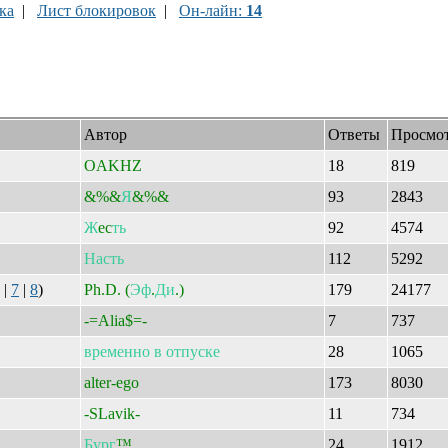
ка
|
Лист блокировок
|
Он-лайн:
14
Автор
Ответы
Просмо
OAKHZ
18
819
&%&
Я
&%&
93
2843
Ж
ec
ть
92
4574
Насть
112
5292
|
7
|
8
)
Ph.D. (
Эф
.
Ди
.)
179
24177
-=Alia$=-
7
737
временно
в
отпуске
28
1065
alter-ego
173
8030
-SLavik-
11
734
Бург
™
24
1912