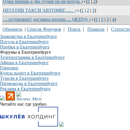
Одна хорошо а две лучше но не всегда
(
1
|
2
)
НЕГАТИВ ТАКСИ АВТОМИГ.......
(
1
|
2
|
3
)
.....осторожно! доставка роллов..... (ЖЗЛ)))
(
1
|
2
|
3
|
4
)
Обновить
|
Список Форумов
|
Поиск
|
Правила
|
Статисти
Знакомства в Екатеринбурге
Погода в Екатеринбурге
Пробки в Екатеринбурге
Форумы в Екатеринбурге
Телепрограмма в Екатеринбурге
Афиша в Екатеринбурге
Гороскоп
Курсы валют в Екатеринбурге
Туризм в Екатеринбурге
Промокоды в Екатеринбурге
Реклама в Екатеринбурге
Читайте нас где удобно