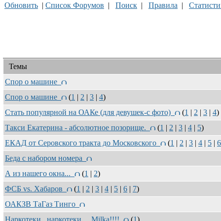
Обновить
|
Список Форумов
|
Поиск
|
Правила
|
Статисти
Темы
Спор о машине
Спор о машине
(
1
|
2
|
3
|
4
)
Стать популярной на ОАКе (для девушек-с фото)
(
1
|
2
|
3
|
4
)
Такси Екатерина - абсолютное позорище.
(
1
|
2
|
3
|
4
|
5
)
ЕКАД от Серовского тракта до Московского
(
1
|
2
|
3
|
4
|
5
|
6
Беда с набором номера
А из нашего окна...
(
1
|
2
)
ФСБ vs. Хабаров
(
1
|
2
|
3
|
4
|
5
|
6
|
7
)
ОАКЗВ ТаГаз Тинго
Наркотеки...наркотеки.....Milka!!!!
(
1
)