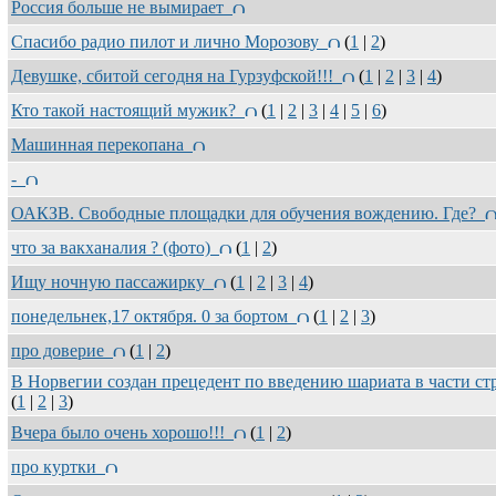
Россия больше не вымирает
Спасибо радио пилот и лично Морозову
(
1
|
2
)
Девушке, сбитой сегодня на Гурзуфской!!!
(
1
|
2
|
3
|
4
)
Кто такой настоящий мужик?
(
1
|
2
|
3
|
4
|
5
|
6
)
Машинная перекопана
-
ОАКЗВ. Свободные площадки для обучения вождению. Где?
что за вакханалия ? (фото)
(
1
|
2
)
Ищу ночную пассажирку
(
1
|
2
|
3
|
4
)
понедельнек,17 октября. 0 за бортом
(
1
|
2
|
3
)
про доверие
(
1
|
2
)
В Норвегии создан прецедент по введению шариата в части с
(
1
|
2
|
3
)
Вчера было очень хорошо!!!
(
1
|
2
)
про куртки