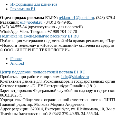
Информация для клиентов
Реклама на Е1
Отдел продаж рекламы Е1.РУ:
reklamae1@iportal.ru
, (343) 379-
Редакция:
e1@iportal.ru
, (343) 379-49-95,
(343) 34-555-34 (круглосуточно - для новостей)
WhatsApp, Viber, Telegram: +7 909 704-57-70
Подписка на еженедельную рассылку E1.RU
Публикация материалов под меткой «На правах рекламы», «Пар
«Новости телекома» и «Новости компаний» оплачена из средств
© ООО «ИНТЕРНЕТ ТЕХНОЛОГИИ»
iPhone
Android
Центр поддержки пользователей портала E1.RU
Проблемы при работе с порталом:
help@shkulev.ru
Контактные данные для Роскомнадзора и государственных орга
Сетевое издание «Е1.РУ Екатеринбург Онлайн» (18+)
Зарегистрировано Федеральной службой по надзору в сфере св
06.02.2023 г.
Учредитель: Общество с ограниченной ответственностью 
Главный редактор: Малкова Марина Андреевна
Адрес редакции: 620014, Екатеринбург, ул. Шейнкмана, 10, 3-й э
Телефоны (круглосуточно): 8 (343) 379-49-95, 34-555-34,