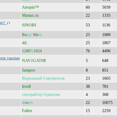
Atropin™
60
5039
Maniac.ru
22
1335
гию?
SINOBI
53
1136
Ba
шу
Ma
ть
25
1089
4iL
25
1807
1280
Х
1024
76
4496
ров такими
NAV1GAT0R
5
648
Jampers
8
851
Верховный
Смотритель
23
1665
Iron$
38
781
спичрайтер
Герасима
4
368
Ж
ec
ть
22
10075
Fallen
15
2259