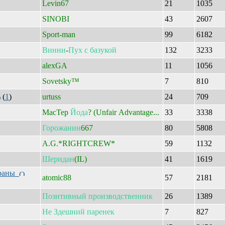
Levin67
21
1035
SINOBI
43
2607
Sport-man
99
6182
Винни
-
Пух
с
базукой
132
3233
alexGA
11
1056
Sovetsky™
7
810
(
1
)
urtuss
24
709
MacTep
Йода
? (Unfair Advantage...
33
3338
Горожанин
667
80
5808
A.G.*RIGHTCREW*
59
1132
Шеридан
(IL)
41
1619
траны
atomic88
57
2181
Позитивный
производственник
26
1389
Не
Здешний
паренек
7
827