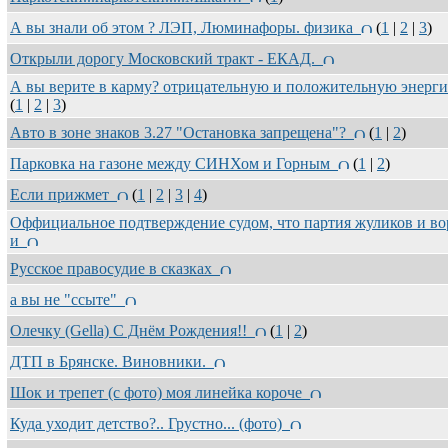
А вы знали об этом ? ЛЭП, Люминафоры. физика
(
1
|
2
|
3
)
Открыли дорогу Московский тракт - ЕКАД.
А вы верите в карму? отрицательную и положительную энер
(
1
|
2
|
3
)
Авто в зоне знаков 3.27 "Остановка запрещена"?
(
1
|
2
)
Парковка на газоне между СИНХом и Горным
(
1
|
2
)
Если прижмет
(
1
|
2
|
3
|
4
)
Оффициальное подтверждение судом, что партия жуликов и во
и
Русское правосудие в сказках
а вы не "ссыте"
Олечку (Gella) С Днём Рождения!!
(
1
|
2
)
ДТП в Брянске. Виновники.
Шок и трепет (с фото) моя линейка короче
Куда уходит детство?.. Грустно... (фото)