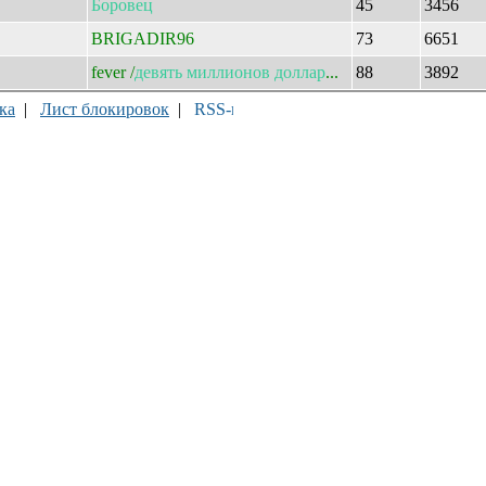
Боровец
45
3456
BRIGADIR96
73
6651
fever /
девять
миллионов
доллар
...
88
3892
ка
|
Лист блокировок
|