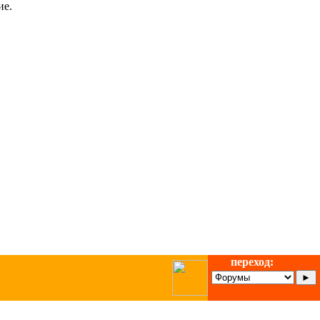
ие.
переход: