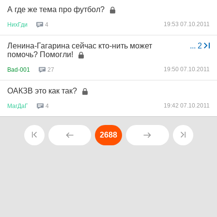
А где же тема про футбол?
19:53 07.10.2011
НихГди
4
Ленина-Гагарина сейчас кто-нить может
...
2
помочь? Помогли!
19:50 07.10.2011
Bad-001
27
ОАКЗВ это как так?
19:42 07.10.2011
МагДаГ
4
2688