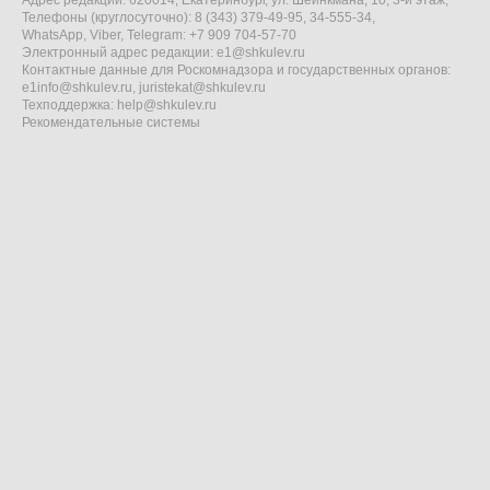
Адрес редакции: 620014, Екатеринбург, ул. Шейнкмана, 10, 3-й этаж,
Телефоны (круглосуточно): 8 (343) 379-49-95, 34-555-34,
WhatsApp, Viber, Telegram: +7 909 704-57-70
Электронный адрес редакции:
e1@shkulev.ru
Контактные данные для Роскомнадзора и государственных органов:
e1info@shkulev.ru
,
juristekat@shkulev.ru
Техподдержка:
help@shkulev.ru
Рекомендательные системы