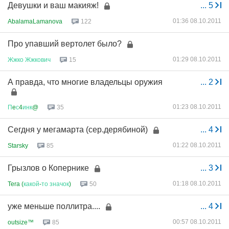
Девушки и ваш макияж!
...
5
01:36 08.10.2011
AbalamaLamanova
122
Про упавший вертолет было?
01:29 08.10.2011
Жжко
Жжкович
15
А правда, что многие владельцы оружия
...
2
01:23 08.10.2011
П
e
с
4
инк
@
35
Сегдня у мегамарта (сер.дерябиной)
...
4
01:22 08.10.2011
Starsky
85
Грызлов о Копернике
...
3
01:18 08.10.2011
Tera (
какой
-
то
значок
)
50
уже меньше поллитра....
...
4
00:57 08.10.2011
outsize™
85