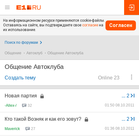
На информационном ресурсе применяются cookie-файлы.
Согласен
Оставаясь на сайте, вы подтверждаете свое
согласие
на
их использование.
Поиск по форумам
Общение
Автоклуб
Общение Автоклуба
Общение Автоклуба
Создать тему
Online 23
Новая партия
...
2
01:50 08.10.2011
-Allex-/
32
Кто такой Возняк и как его зовут?
...
2
01:36 08.10.2011
Maverick
27