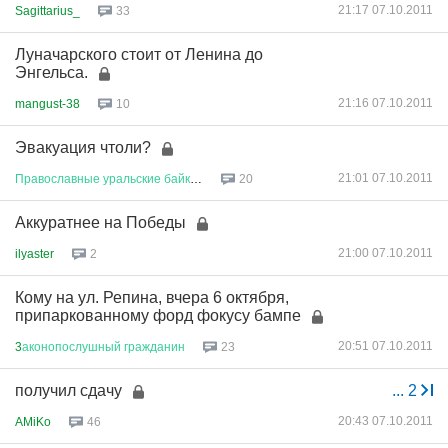
21:17 07.10.2011
Sagittarius_
33
Луначарского стоит от Ленина до
Энгельса.
21:16 07.10.2011
mangust-38
10
Эвакуация чтоли?
21:01 07.10.2011
Православные
уральские
байкеры
20
Аккуратнее на Победы
21:00 07.10.2011
ilyaster
2
Кому на ул. Репина, вчера 6 октября,
припаркованному форд фокусу бампе
20:51 07.10.2011
3
аконопослушный
гражданин
23
получил сдачу
...
2
20:43 07.10.2011
AMiKo
46