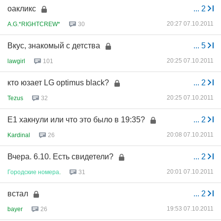
оакликс
...
2
20:27 07.10.2011
A.G.*RIGHTCREW*
30
Вкус, знакомый с детства
...
5
20:25 07.10.2011
lawgirl
101
кто юзает LG optimus black?
...
2
20:25 07.10.2011
Tezus
32
Е1 хакнули или что это было в 19:35?
...
2
20:08 07.10.2011
Kardinal
26
Вчера. 6.10. Есть свидетели?
...
2
20:01 07.10.2011
Городские
номера
.
31
встал
...
2
19:53 07.10.2011
bayer
26