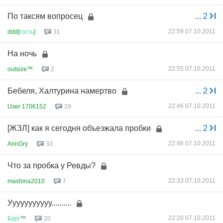
По таксям вопросец
...
2
22:59 07.10.2011
ddd[
гость
]
31
На ночь
22:55 07.10.2011
outsize™
2
Бебеля, Халтурина намертво
...
2
22:46 07.10.2011
User 1706152
29
[ЖЗЛ] как я сегодня объезжала пробки
...
2
22:46 07.10.2011
AnnGry
33
Что за пробка у Ревды?
22:33 07.10.2011
mashina2010
7
Ууууууууууу..........
22:20 07.10.2011
Бург
™
20