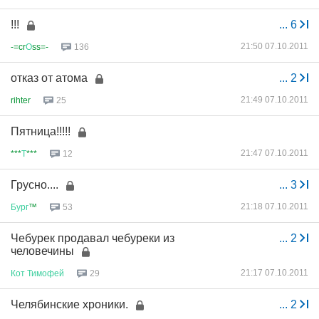
!!!
...
6
21:50 07.10.2011
-=cr
О
ss=-
136
отказ от атома
...
2
21:49 07.10.2011
rihter
25
Пятница!!!!!
21:47 07.10.2011
***
Т
***
12
Грусно....
...
3
21:18 07.10.2011
Бург
™
53
Чебурек продавал чебуреки из
...
2
человечины
21:17 07.10.2011
Кот
Тимофей
29
Челябинские хроники.
...
2