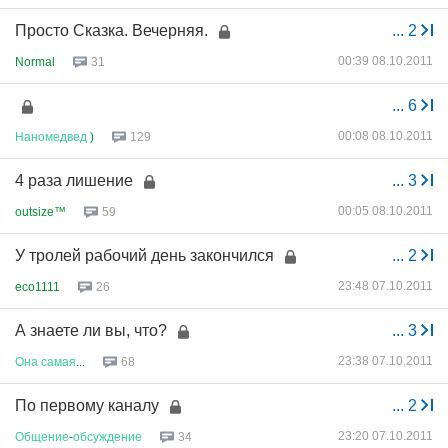
Просто Сказка. Вечерняя.
...
2
00:39 08.10.2011
Normal
31
...
6
00:08 08.10.2011
Наномедвед
)
129
4 раза лишение
...
3
00:05 08.10.2011
outsize™
59
У тролей рабочий день закончился
...
2
23:48 07.10.2011
eco1111
26
А знаете ли вы, что?
...
3
23:38 07.10.2011
Она
самая
...
68
По первому каналу
...
2
23:20 07.10.2011
Общение
-
обсуждение
34