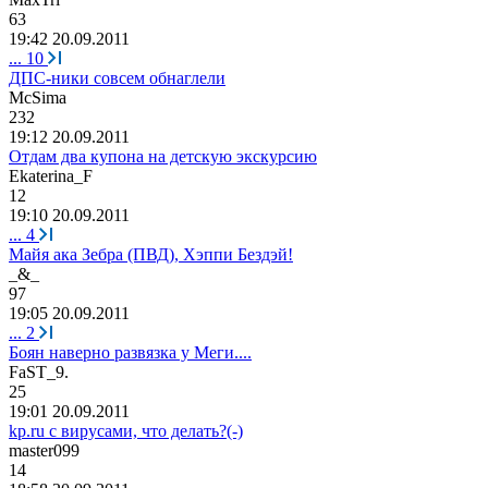
63
19:42 20.09.2011
...
10
ДПС-ники совсем обнаглели
McSima
232
19:12 20.09.2011
Отдам два купона на детскую экскурсию
Ekaterina_F
12
19:10 20.09.2011
...
4
Майя ака Зебра (ПВД), Хэппи Бездэй!
_&_
97
19:05 20.09.2011
...
2
Боян наверно развязка у Меги....
FaST_9.
25
19:01 20.09.2011
kp.ru с вирусами, что делать?(-)
master099
14