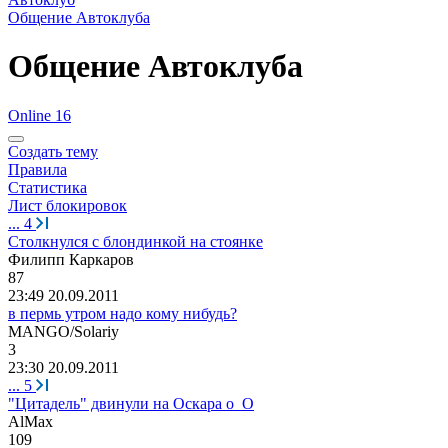
Общение Автоклуба
Общение Автоклуба
Online 16
Создать тему
Правила
Статистика
Лист блокировок
...
4
Столкнулся с блондинкой на стоянке
Филипп
Каркаров
87
23:49 20.09.2011
в пермь утром надо кому нибудь?
MANGO/Solariy
3
23:30 20.09.2011
...
5
"Цитадель" двинули на Оскара о_О
AlMax
109