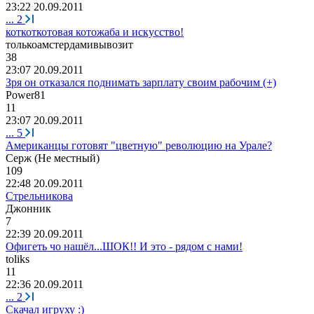
23:22 20.09.2011
...
2
коткоткотовая котожаба и искусство!
толькоамстердамивывозит
38
23:07 20.09.2011
Зря он отказался поднимать зарплату своим рабочим (+)
Power81
11
23:07 20.09.2011
...
5
Американцы готовят "цветную" революцию на Урале?
Серж
(
Не
местный
)
109
22:48 20.09.2011
Стрельникова
Джонник
7
22:39 20.09.2011
Офигеть чо нашёл...ШОК!! И это - рядом с нами!
toliks
11
22:36 20.09.2011
...
2
Скачал игруху :)