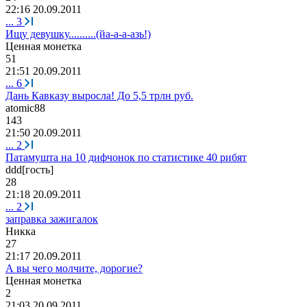
22:16 20.09.2011
...
3
Ищу девушку..........(йа-а-а-азь!)
Ценная
монетка
51
21:51 20.09.2011
...
6
Дань Кавказу выросла! До 5,5 трлн руб.
atomic88
143
21:50 20.09.2011
...
2
Патамушта на 10 дифчонок по статистике 40 рибят
ddd[
гость
]
28
21:18 20.09.2011
...
2
заправка зажигалок
Никка
27
21:17 20.09.2011
А вы чего молчите, дорогие?
Ценная
монетка
2
21:03 20.09.2011