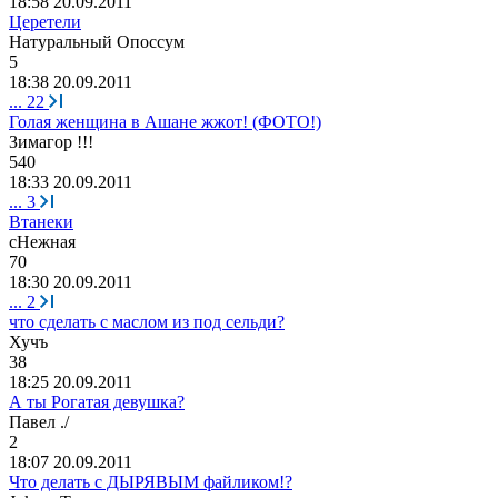
18:58 20.09.2011
Церетели
Натуральный
Опоссум
5
18:38 20.09.2011
...
22
Голая женщина в Ашане жжот! (ФОТО!)
Зимагор
!!!
540
18:33 20.09.2011
...
3
Втанеки
cHe
жная
70
18:30 20.09.2011
...
2
что сделать с маслом из под сельди?
Хучъ
38
18:25 20.09.2011
А ты Рогатая девушка?
Павел
./
2
18:07 20.09.2011
Что делать с ДЫРЯВЫМ файликом!?