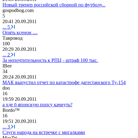
Новый тренер российской сборной по футболу...
gospodbog.com
5
20:41 20.09.2011
...
5
Опять ксенон ....
Тавровод
100
20:29 20.09.2011
...
2
За непочтительность к РПЦ - штраф 100 тыс.
IBee
34
20:24 20.09.2011
МАК выпустил отчет по катастрофе дагестанского Ту-154
doo
16
19:59 20.09.2011
а хде б японскую попсу качнуть?
Bordo™
16
19:51 20.09.2011
...
3
Слуги народа на встречке с мигалками
MaxTri