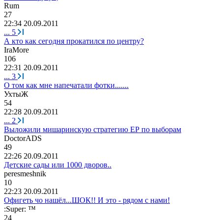
Rum
27
22:34 20.09.2011
...
5
А кто как сегодня прокатился по центру?
IraMore
106
22:31 20.09.2011
...
3
О том как мне напечатали фотки.......
УхтыЖ
54
22:28 20.09.2011
...
2
Выложили мишаринскую стратегию ЕР по выборам
DoctorADS
49
22:26 20.09.2011
Детские сады или 1000 дворов..
peresmeshnik
10
22:23 20.09.2011
Офигеть чо нашёл...ШОК!! И это - рядом с нами!
:Super: ™
24