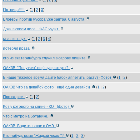
Выборы в декабре
(
1
|
2
|
3
)
Пятница!!!!!
(
1
|
2
|
3
)
Блогеры против мусора уже завтра, 6 августа
Доки в своем деле... ФАС чудит
мысли вслух
(
1
|
2
|
3
|
4
)
потерял права
кто из екатеринбурга служил в сарове пишите
ОАКЗВ. "Попутчик" ещё существует?
В наше тяжелое время дайте бабок аппетиты растут (Фото)
(
1
|
2
)
ОАКЗВ Что за девайс? фото+ ещё один девайс))
(
1
|
2
)
Про садики
(
1
|
2
)
Кот у которого на спине - КОТ (фото)
Что с метро на ботанике.
ОАКЗВ. Водительское в ОАЭ
Кто-нибудь юзал "Жидкий чехол"?
(
1
|
2
|
3
)