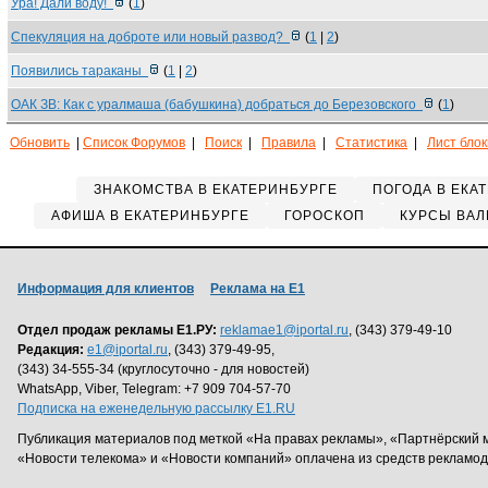
Ура! Дали воду!
(
1
)
Спекуляция на доброте или новый развод?
(
1
|
2
)
Появились тараканы
(
1
|
2
)
ОАК ЗВ: Как с уралмаша (бабушкина) добраться до Березовского
(
1
)
Обновить
|
Список Форумов
|
Поиск
|
Правила
|
Статистика
|
Лист бло
ЗНАКОМСТВА В ЕКАТЕРИНБУРГЕ
ПОГОДА В ЕКА
АФИША В ЕКАТЕРИНБУРГЕ
ГОРОСКОП
КУРСЫ ВАЛ
Информация для клиентов
Реклама на Е1
Отдел продаж рекламы Е1.РУ:
reklamae1@iportal.ru
, (343) 379-49-10
Редакция:
e1@iportal.ru
, (343) 379-49-95,
(343) 34-555-34 (круглосуточно - для новостей)
WhatsApp, Viber, Telegram: +7 909 704-57-70
Подписка на еженедельную рассылку E1.RU
Публикация материалов под меткой «На правах рекламы», «Партнёрский 
«Новости телекома» и «Новости компаний» оплачена из средств рекламо