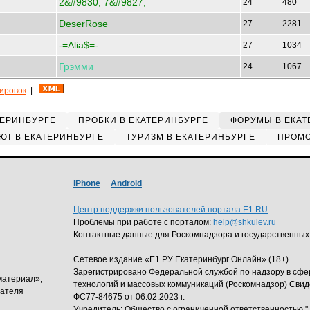
2&#9830; 7&#9827;
24
480
DeserRose
27
2281
-=Alia$=-
27
1034
Грэмми
24
1067
кировок
|
ТЕРИНБУРГЕ
ПРОБКИ В ЕКАТЕРИНБУРГЕ
ФОРУМЫ В ЕКАТ
ЮТ В ЕКАТЕРИНБУРГЕ
ТУРИЗМ В ЕКАТЕРИНБУРГЕ
ПРОМО
iPhone
Android
Центр поддержки пользователей портала E1.RU
Проблемы при работе с порталом:
help@shkulev.ru
Контактные данные для Роскомнадзора и государственных
Сетевое издание «Е1.РУ Екатеринбург Онлайн» (18+)
Зарегистрировано Федеральной службой по надзору в сф
материал»,
технологий и массовых коммуникаций (Роскомнадзор) Свид
дателя
ФС77-84675 от 06.02.2023 г.
Учредитель: Общество с ограниченной ответственность