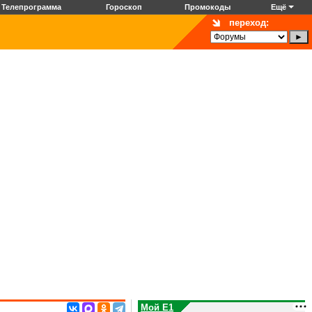
Телепрограмма
Гороскоп
Промокоды
Ещё
переход:
Мой E1