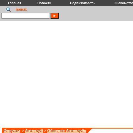
Главная
Новости
Недвижимость
Знакомств
поиск:
Форумы
>
Автоклуб
>
Общение Автоклуба