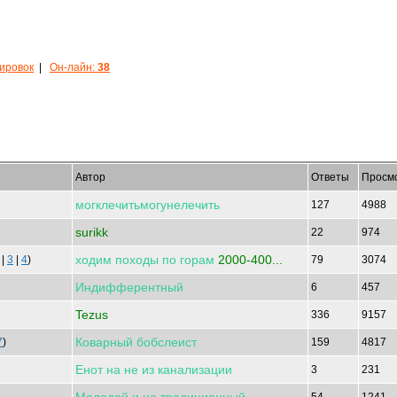
кировок
|
Он-лайн:
38
Автор
Ответы
Просм
могклечитьмогунелечить
127
4988
surikk
22
974
ходим
походы
по
горам
2000-400...
|
3
|
4
)
79
3074
Индифферентный
6
457
Tezus
336
9157
Коварный
бобслеист
7
)
159
4817
Енот
на
не
из
канализации
3
231