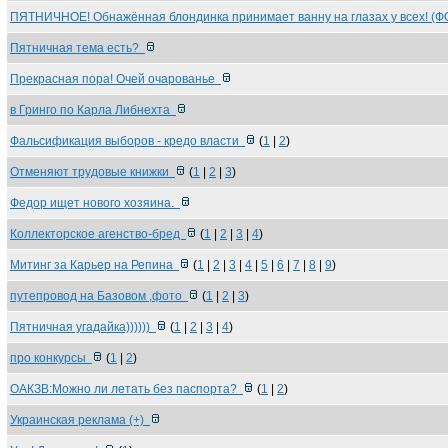
ПЯТНИЧНОЕ! Обнажённая блондинка принимает ванну на глазах у всех! (
Пятничная тема есть?
Прекрасная пора! Очей очарованье
в Гринго по Карла Либнехта
Фальсификация выборов - кредо власти
(
1
|
2
)
Отменяют трудовые книжки
(
1
|
2
|
3
)
Федор ищет нового хозяина.
Коллекторское агенство-бред
(
1
|
2
|
3
|
4
)
Митинг за Карьер на Репина
(
1
|
2
|
3
|
4
|
5
|
6
|
7
|
8
|
9
)
путепровод на Базовом ,фото
(
1
|
2
|
3
)
Пятничная угадайка))))))
(
1
|
2
|
3
|
4
)
про конкурсы
(
1
|
2
)
ОАКЗВ:Можно ли летать без паспорта?
(
1
|
2
)
Украинская реклама (+)