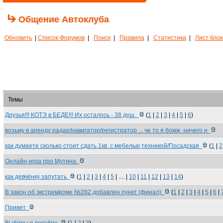
Общение Автоклуба
Обновить
|
Список Форумов
|
Поиск
|
Правила
|
Статистика
|
Лист бло
Темы
Друзья!!! КОТЭ в БЕДЕ!!! Их осталось - 38 душ.
(
1
|
2
|
3
|
4
|
5
|
6
)
возьму в аренду радар/навигатор/регистратор ... че то я бомж -ничего н
как думаете сколько стоит сдать 1кв. с мебелью,техникой/Посадская
(
1
|
2
Онлайн-игра про Мутина
как девчёнку запутать
(
1
|
2
|
3
|
4
|
5
| .... |
10
|
11
|
12
|
13
|
14
)
В закон об экстремизме №282 добавлен пункт (финал)
(
1
|
2
|
3
|
4
|
5
|
6
|
Привет