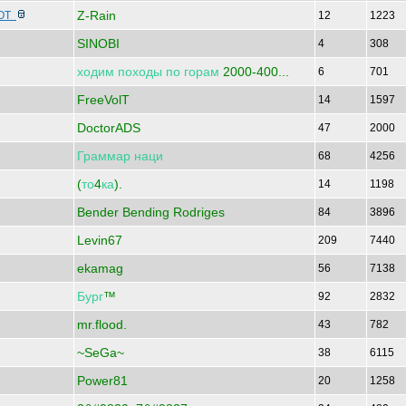
Z-Rain
ФОТ
12
1223
SINOBI
4
308
ходим
походы
по
горам
2000-400...
6
701
FreeVolT
14
1597
DoctorADS
47
2000
Граммар
наци
68
4256
(
то
4
ка
).
14
1198
Bender Bending Rodriges
84
3896
Levin67
209
7440
ekamag
56
7138
Бург
™
92
2832
mr.flood.
43
782
~SeGa~
38
6115
Power81
20
1258