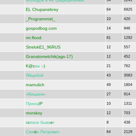
Молодой
и
не
традиционный
54
1241
EL Chupanebrey
64
6925
_Programmist_
10
420
gospodbog.com
14
946
mr.flood.
81
1292
StrelokE1_96RUS
12
557
Granatometchik(ags-17)
12
452
K@z
аа
:-)
21
762
Яйцебой
43
3083
mamulich
49
1804
-
Мишаня
-
27
914
Принц
IP
10
1311
morskoy
12
703
в
c
якое
быва
e
т
8
438
Сем
ё
н
Петрович
64
2129