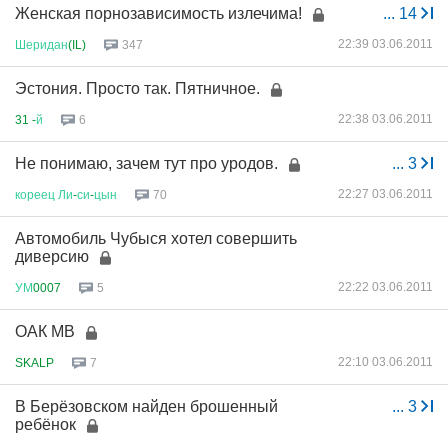
Женская порнозависимость излечима!
...
14
22:39 03.06.2011
Шеридан
(IL)
347
Эстония. Просто так. Пятничное.
22:38 03.06.2011
31 -
й
6
Не понимаю, зачем тут про уродов.
...
3
22:27 03.06.2011
кореец
Ли
-
си
-
цын
70
Автомобиль Чубыся хотел совершить
диверсию
22:22 03.06.2011
УМ
0007
5
ОАК МВ
22:10 03.06.2011
SKALP
7
В Берёзовском найден брошенный
...
3
ребёнок