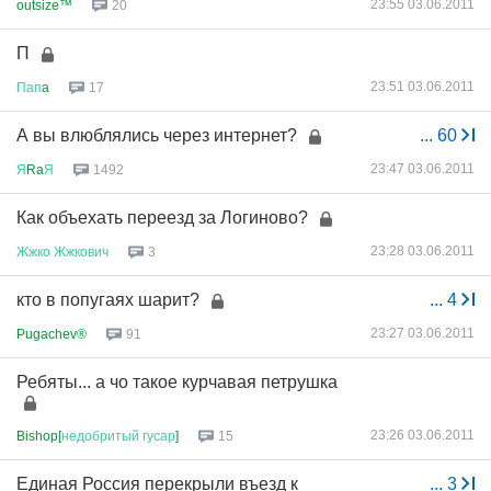
23:55 03.06.2011
outsize™
20
П
23:51 03.06.2011
Пап
a
17
А вы влюблялись через интернет?
...
60
23:47 03.06.2011
Я
Ra
Я
1492
Как объехать переезд за Логиново?
23:28 03.06.2011
Жжко
Жжкович
3
кто в попугаях шарит?
...
4
23:27 03.06.2011
Pugachev®
91
Ребяты... а чо такое курчавая петрушка
23:26 03.06.2011
Bishop[
недобритый
гусар
]
15
Единая Россия перекрыли въезд к
...
3