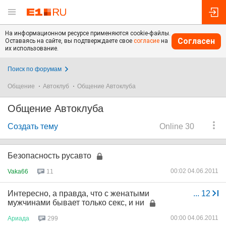
На информационном ресурсе применяются cookie-файлы.
Согласен
Оставаясь на сайте, вы подтверждаете свое
согласие
на
их использование.
Поиск по форумам
Общение
Автоклуб
Общение Автоклуба
Общение Автоклуба
Создать тему
Online 30
Безопасность русавто
00:02 04.06.2011
Vaka66
11
Интересно, а правда, что с женатыми
...
12
мужчинами бывает только секс, и ни
00:00 04.06.2011
Ариада
299