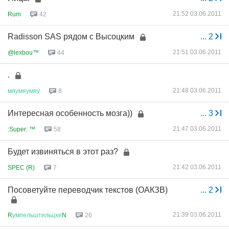
21:52 03.06.2011
Rum
42
Radisson SAS рядом с Высоцким
...
2
21:51 03.06.2011
@lexbou™
44
.
21:48 03.06.2011
мяумяумяу
8
Интересная особенность мозга))
...
3
21:47 03.06.2011
:Super: ™
58
Будет извиняться в этот раз?
21:42 03.06.2011
SPEC (R)
7
Посоветуйте переводчик текстов (ОАКЗВ)
...
2
21:39 03.06.2011
R
умпельштильцхе
N
26