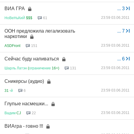
ВИА ГРА
...
3
23:59 03.06.2011
НоВеНьКиЙ
$$$
61
ООН предложила легализовать
...
7
наркотики
23:59 03.06.2011
ASDFront
151
Сейчас буду напиваться
...
6
23:59 03.06.2011
Шарль
Латэн
(
ограничение
16+)
131
Сникерсы (аудио)
23:59 03.06.2011
31 -
й
6
Глупые насмешки...
23:56 03.06.2011
Вадим
CJ
22
ВИАгра - говно !!!