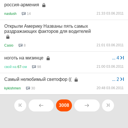
россия-армения
21:33 03.06.2011
nastush
14
Открыли Америку Названы пять самых
раздражающих факторов для водителей
21:01 03.06.2011
Casio
8
ноготь на мизинце
...
4
21:00 03.06.2011
свой
на
67-
ом
98
Самый нелюбимый светофор ((
...
2
20:48 03.06.2011
kykishmen
30
3008