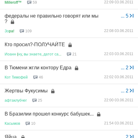
22:09 03.06.2011
Milleroff™
59
федералы не правильно говорят или мы
...
5
?
22:08 03.06.2011
Зо
pa!
109
Кто просил?-ПОЛУЧАЙТЕ
22:03 03.06.2011
Иоанн
(
ну
,
вы
знаете
,
датот
са
...
21
В Тюмени жгли контору Едра
...
2
22:02 03.06.2011
Кот
Тимофей
46
Жертвы Фукусимы
...
2
22:00 03.06.2011
афтаклубчег
25
В Бразилии прошел конкурс бабушек...
21:54 03.06.2011
Касымов
10
Яйца.
...
2