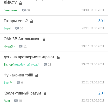
ДИВСУ
23:13 03.06.2011
Freemaker
66
Татары есть?
...
3
23:11 03.06.2011
Зо
pa!
56
ОАК ЗВ Автовышка.
23:07 03.06.2011
~HeaD~
11
дети на вротчермете играют
23:02 03.06.2011
Bishop[
недобритый
гусар
]
13
Ну наконец то!!!!
22:51 03.06.2011
Бург
™
6
Коллективный разум
...
2
22:42 03.06.2011
Rum
45