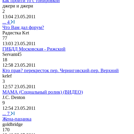
как пройти то с тонировкой
джери
и
джери
2
13:04 23.05.2011
...
4
Что Вам дал форум?
Р
a
дистка
Ket
77
13:03 23.05.2011
ГИБДД Московская - Рижский
Servant45
18
12:58 23.05.2011
Кто прав? перекресток пер. Черниговский-пер. Верхний
kelef
3
12:57 23.05.2011
МАМА (Социальный ролик) (ВИДЕО)
J.C. Denton
9
12:54 23.05.2011
...
7
Жена-пацанка
goldbridge
170