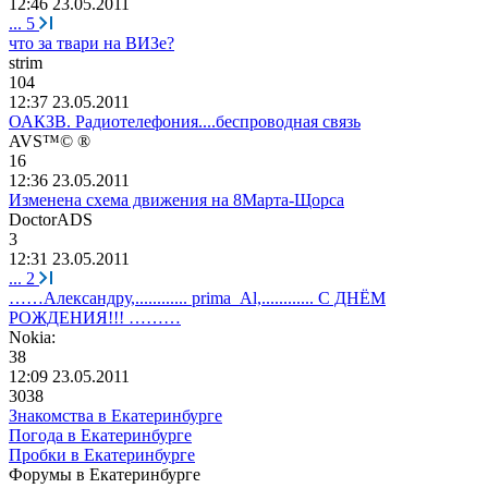
12:46 23.05.2011
...
5
что за твари на ВИЗе?
strim
104
12:37 23.05.2011
ОАКЗВ. Радиотелефония....беспроводная связь
AVS™© ®
16
12:36 23.05.2011
Изменена схема движения на 8Марта-Щорса
DoctorADS
3
12:31 23.05.2011
...
2
……Александру,............ prima_Al,............ С ДНЁМ
РОЖДЕНИЯ!!! ………
Nokia:
38
12:09 23.05.2011
3038
Знакомства в Екатеринбурге
Погода в Екатеринбурге
Пробки в Екатеринбурге
Форумы в Екатеринбурге