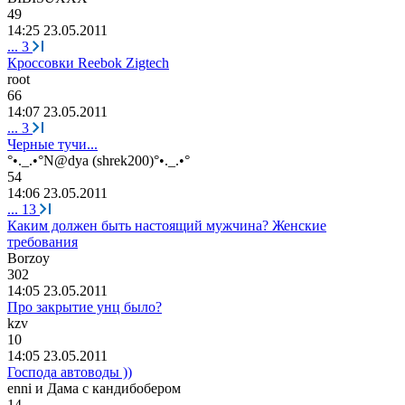
49
14:25 23.05.2011
...
3
Кроссовки Reebok Zigtech
r
оо
t
66
14:07 23.05.2011
...
3
Черные тучи...
°•._.•°N@dya (shrek200)°•._.•°
54
14:06 23.05.2011
...
13
Каким должен быть настоящий мужчина? Женские
требования
Borzoy
302
14:05 23.05.2011
Про закрытие унц было?
kzv
10
14:05 23.05.2011
Господа автоводы ))
enni
и
Дама
с
кандибобером
14