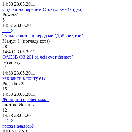
14:58 23.05.2011
Случай на параде в Стокгольме (видео)
Power81
5
14:57 23.05.2011
...
2
Тупые советы в передаче "Доброе утро"
Манул
® (
погладь
кота
)
28
14:40 23.05.2011
ОАКЗВ ФЗ 261 за чей счёт банкет?
temadiary
21
14:38 23.05.2011
как зайти в почту е1?
Pugachev®
15
14:33 23.05.2011
Женщина с ребёнком...
Знаток
_
Истины
12
14:28 23.05.2011
...
2
гроза началась?
BIBISUXXX