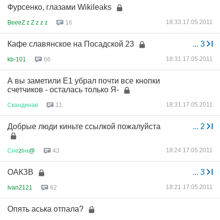
Фурсенко, глазами Wikileaks
18:33 17.05.2011
BeeeZ z Z z z z
16
Кафе славянское на Посадской 23
...
3
18:31 17.05.2011
kb-101
66
А вы заметили Е1 убрал почти все кнопки
счетчиков - осталась только Я-
18:31 17.05.2011
Скандинав
11
Добрые люди киньте ссылкой пожалуйста
...
2
18:24 17.05.2011
Сне
zi
нк
@
43
ОАКЗВ
...
3
18:21 17.05.2011
Ivan2121
62
Опять аська отпала?