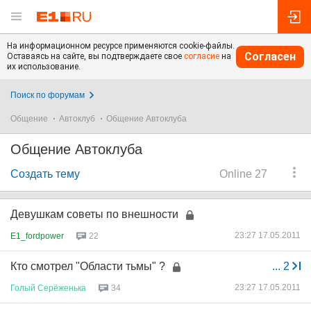
На информационном ресурсе применяются cookie-файлы.
Согласен
Оставаясь на сайте, вы подтверждаете свое
согласие
на
их использование.
Поиск по форумам
Общение
Автоклуб
Общение Автоклуба
Общение Автоклуба
Создать тему
Online 27
Девушкам советы по внешности
23:27 17.05.2011
E1_fordpower
22
Кто смотрел "Области тьмы" ?
...
2
23:27 17.05.2011
Голый
Серёженька
34