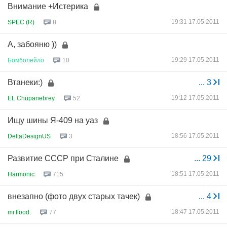
Внимание +Истерика
19:31 17.05.2011
SPEC (R)
8
А, забояню ))
19:29 17.05.2011
Бомболейло
10
Втанеки:)
...
3
19:12 17.05.2011
EL Chupanebrey
52
Ищу шины Я-409 на уаз
18:56 17.05.2011
DeltaDesignUS
3
Развитие СССР при Сталине
...
29
18:51 17.05.2011
Harmonic
715
внезапно (фото двух старых тачек)
...
4
18:47 17.05.2011
mr.flood.
77