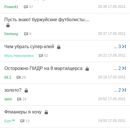
20:39 17.05.2011
Power81
47
Пусть знают буржуйские футболисты....
20:37 17.05.2011
Demiurg.
9
Чем убрать супер-клей
...
3
20:21 17.05.2011
Муза
Николаевна
62
Осторожно ПИДР на 8 марта/щерса
...
2
20:18 17.05.2011
66.2
28
золото?
...
2
20:02 17.05.2011
strim
29
Фпианеры я хочу
19:55 17.05.2011
Бург
™
10