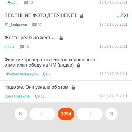
18:10 17.05.2011
-=Real=-
18
ВЕСЕННИЕ ФОТО ДЕВУШЕК Е1
...
2
17:41 17.05.2011
E1_fordpower
37
Жесть! реально жесть...
17:28 17.05.2011
erm.rv
10
Финские тренера хоккеистов хорошенько
отметили победу на ЧМ (видео)
17:23 17.05.2011
Эйяфьятлайокюдль
9
Надо же. Они узнали об этом
17:03 17.05.2011
Саня
Ниваклуб
11
3054