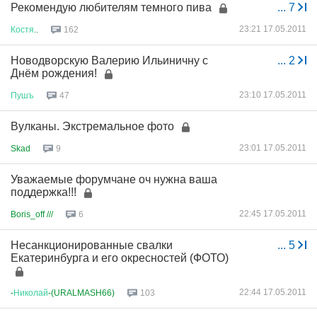
Рекомендую любителям темного пива
...
7
23:21 17.05.2011
Костя
..
162
Новодворскую Валерию Ильиничну с
...
2
Днём рождения!
23:10 17.05.2011
Пушъ
47
Вулканы. Экстремальное фото
23:01 17.05.2011
Skad
9
Уважаемые форумчане оч нужна ваша
поддержка!!!
22:45 17.05.2011
Boris_off ///
6
Несанкционированные свалки
...
5
Екатеринбурга и его окресностей (ФОТО)
22:44 17.05.2011
-
Николай
-(URALMASH66)
103