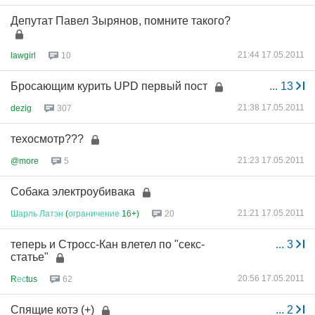
Депутат Павел Зырянов, помните такого?
21:44 17.05.2011
lawgirl
10
Бросающим курить UPD первый пост
...
13
21:38 17.05.2011
dezig
307
техосмотр???
21:23 17.05.2011
@more
5
Собака электроубивака
21:21 17.05.2011
Шарль
Латэн
(
ограничение
16+)
20
теперь и Стросс-Кан влетел по "секс-
...
3
статье"
20:56 17.05.2011
R
ес
tus
62
Спящие котэ (+)
...
2