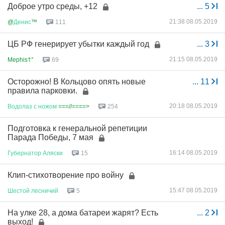
Доброе утро среды, +12
...
5
21:38 08.05.2019
@
Денис
™
111
ЦБ РФ генерирует убытки каждый год
...
3
21:15 08.05.2019
Mephis†°
69
Осторожно! В Кольцово опять новые
...
11
правила парковки.
20:18 08.05.2019
Водолаз
с
ножом
===//====>
254
Подготовка к генеральной репетиции
Парада Победы, 7 мая
16:14 08.05.2019
Губернатор
Аляски
15
Клип-стихотворение про войну
15:47 08.05.2019
Шестой
лесничий
5
На улке 28, а дома батареи жарят? Есть
...
2
выход!