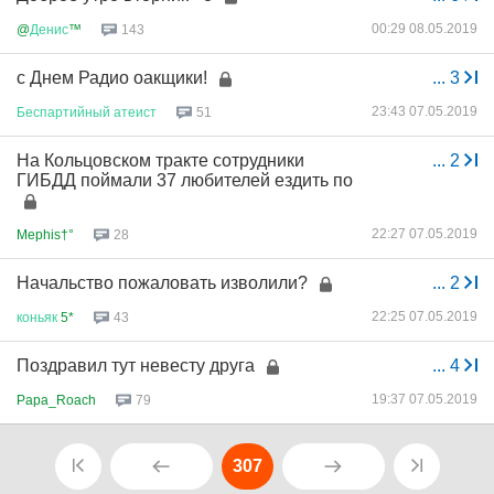
00:29 08.05.2019
@
Денис
™
143
с Днем Радио оакщики!
...
3
23:43 07.05.2019
Беспартийный
атеист
51
На Кольцовском тракте сотрудники
...
2
ГИБДД поймали 37 любителей ездить по
22:27 07.05.2019
Mephis†°
28
Начальство пожаловать изволили?
...
2
22:25 07.05.2019
коньяк
5*
43
Поздравил тут невесту друга
...
4
19:37 07.05.2019
Papa_Roach
79
307