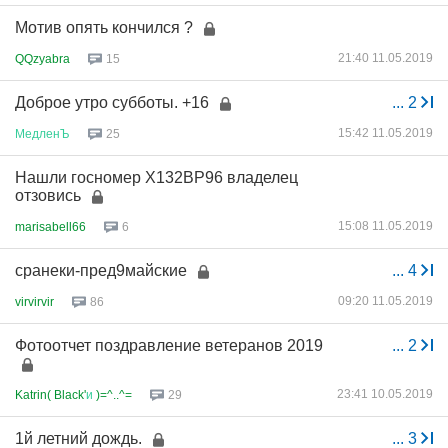
Мотив опять кончился ?
21:40 11.05.2019
QQzyabra
15
Доброе утро субботы. +16
...
2
15:42 11.05.2019
МедленЪ
25
Нашли госномер Х132ВР96 владелец
отзовись
15:08 11.05.2019
marisabell66
6
сранеки-пред9майские
...
4
09:20 11.05.2019
virvirvir
86
Фотоотчет поздравление ветеранов 2019
...
2
23:41 10.05.2019
Katrin( Black'
и
)=^..^=
29
1й летний дождь.
...
3