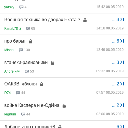
15:42 08.05.2019
yarsky
43
Военная техника во дворах Еката ?
...
3
14:18 08.05.2019
Fanat.78 :)
68
про барыг
...
6
12:49 08.05.2019
Mish
а
130
втанеки-радиоаники
...
3
09:32 08.05.2019
Andreik@
53
ОАКЗВ: яблоня
...
2
07:57 08.05.2019
D74
44
война Каспера и е-ОдИна
...
2
02:00 08.05.2019
legnum
44
Доброе утро вторник +8
...
6