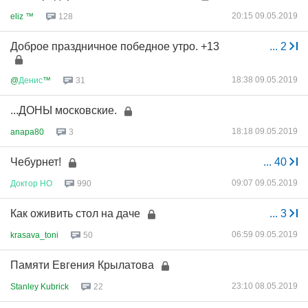
20:15 09.05.2019
eliz ™
128
Доброе праздничное победное утро. +13
...
2
18:38 09.05.2019
@
Денис
™
31
...ДОНЫ московские.
18:18 09.05.2019
anapa80
3
Чебурнет!
...
40
09:07 09.05.2019
Доктор
НО
990
Как оживить стол на даче
...
3
06:59 09.05.2019
krasava_toni
50
Памяти Евгения Крылатова
23:10 08.05.2019
Stanley Kubrick
22