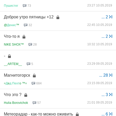
23:27 10.05.2019
Пушистег
73
Доброе утро пятницы +12
...
2
22:45 10.05.2019
@
Денис
™
32
Что-то я
...
2
10:32 10.05.2019
NIKE SHOX™
28
-
23:29 09.05.2019
__ARTEM__
5
Магнитогорск
...
28
23:15 09.05.2019
=
Д
e
д
Пехт
o ™=
684
Что это ?
...
3
21:01 09.05.2019
Hulia Borovichok
57
Метеорадар - как-то можно оживить
...
6