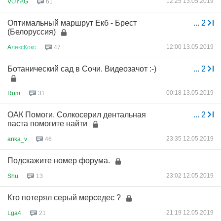
12:25 13.05.2019
V
О
Y
А
G
61
Оптимальный маршрут Екб - Брест
...
2
(Белоруссия)
12:00 13.05.2019
A
лексКокс
47
Ботанический сад в Сочи. Видеозачот :-)
...
2
00:18 13.05.2019
Rum
31
ОАК Помоги. Солкосерил дентальная
...
2
паста помогите найти
23:35 12.05.2019
anka_v
46
Подскажите номер форума.
23:02 12.05.2019
Shu
13
Кто потерял серый мерседес ?
21:19 12.05.2019
Lga4
21