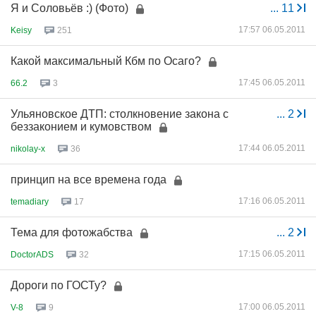
Я и Соловьёв :) (Фото)
...
11
17:57 06.05.2011
Keisy
251
Какой максимальный Кбм по Осаго?
17:45 06.05.2011
66.2
3
Ульяновское ДТП: столкновение закона с
...
2
беззаконием и кумовством
17:44 06.05.2011
nikolay-x
36
принцип на все времена года
17:16 06.05.2011
temadiary
17
Тема для фотожабства
...
2
17:15 06.05.2011
DoctorADS
32
Дороги по ГОСТу?
17:00 06.05.2011
V-8
9