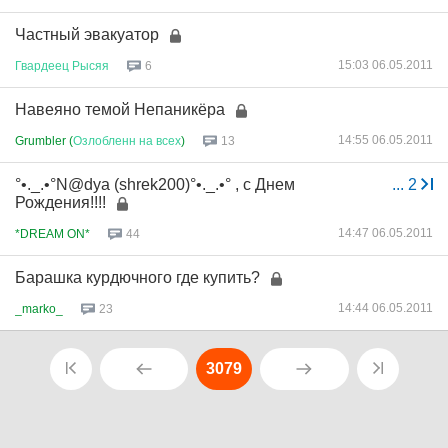
Частный эвакуатор
15:03 06.05.2011
Гвардеец
Рысяя
6
Навеяно темой Непаникёра
14:55 06.05.2011
Grumbler (
Озлобленн
на
всех
)
13
°•._.•°N@dya (shrek200)°•._.•° , с Днем
...
2
Рождения!!!!
14:47 06.05.2011
*DREAM ON*
44
Барашка курдючного где купить?
14:44 06.05.2011
_marko_
23
3079