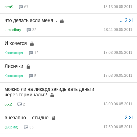
18:13 06.05.2011
neo$
87
что делать если меня ..
...
2
18:11 06.05.2011
temadiary
32
И хочется
18:03 06.05.2011
Кросавщег
12
Лисички
18:03 06.05.2011
Кросавщег
5
можно ли на ликард закидывать деньги
через терминалы?
18:00 06.05.2011
66.2
2
внезапно ....стыдно
...
2
17:59 06.05.2011
(
Ббрмл
)
35