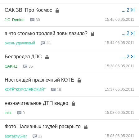
ОАК ЗВ: Про Космос
...
2
15:45 06.05.2011
J.C. Denton
30
а что столько троллей повылазило?
...
2
15:44 06.05.2011
очень
удачливый
28
Беспредел ДПС
...
2
15:38 06.05.2011
OAKHZ
35
Ностоящей празнечный КОТЁ
15:37 06.05.2011
КОТЁ
*
КОРОЛЕВСКИЙ
*
16
незначительное ДТП видео
15:08 06.05.2011
tolik
9
Фото Наливных грудей раскрыто
15:05 06.05.2011
афтаклубчег
22