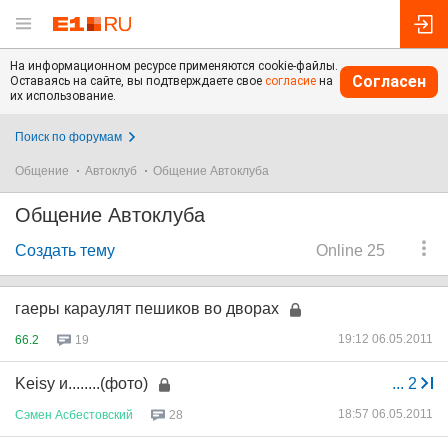
На информационном ресурсе применяются cookie-файлы.
Согласен
Оставаясь на сайте, вы подтверждаете свое
согласие
на
их использование.
Поиск по форумам
Общение
Автоклуб
Общение Автоклуба
Общение Автоклуба
Создать тему
Online 25
гаеры караулят пешиков во дворах
19:12 06.05.2011
66.2
19
Keisy и........(фото)
...
2
18:57 06.05.2011
Сэмен
Асбестовский
28