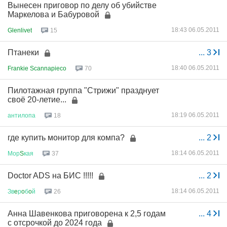
Вынесен приговор по делу об убийстве
Маркелова и Бабуровой
18:43 06.05.2011
Glenlivet
15
Птанеки
...
3
18:40 06.05.2011
Frankie Scannapieco
70
Пилотажная группа "Стрижи" празднует
своё 20-летие...
18:19 06.05.2011
антилопа
18
где купить монитор для компа?
...
2
18:14 06.05.2011
Мор
S
кая
37
Doctor ADS на БИС !!!!!
...
2
18:14 06.05.2011
Зв
e
р
o
б
o
й
26
Анна Шавенкова приговорена к 2,5 годам
...
4
с отсрочкой до 2024 года