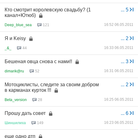
Кто смотрит королевскую свадьбу? (1
...
5
канал+Ютюб)
16:52 06.05.2011
Deep_blue_sea
121
Я и Keisy
...
2
16:33 06.05.2011
_&_
44
Бешеная овца снова с нами!!
...
3
16:31 06.05.2011
dimarik@ru
52
Мотоциклисты, следите за своим добром
...
2
в карманах курток !!!
16:25 06.05.2011
Beta_version
28
Прошу дать совет
...
6
16:23 06.05.2011
Шиншилиха
149
еще одно дтп