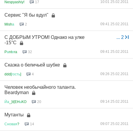
10:01 25.02.2011
Nespyashiy!
17
Сервис "Я бы вдул"
09:41 25.02.2011
Mish
а
2
С ДОБРЫМ УТРОМ! Однако на улке
...
2
-15°C
09:41 25.02.2011
P
а
nt
е
ra
32
Сказка о беличьей шубке
09:26 25.02.2011
ddd[
гость
]
4
Человек необычайного таланта.
Beardyman
09:14 25.02.2011
Йа
_}I{EH
ь
KO
20
Мутанты
09:07 25.02.2011
Сновая
?
14