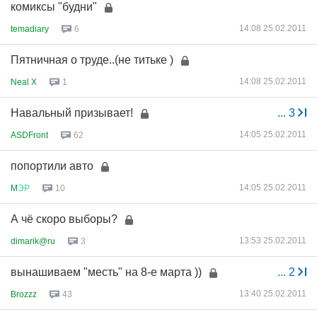
комиксы "будни"
14:08 25.02.2011
temadiary
6
Пятничная о труде..(не титьке )
14:08 25.02.2011
Neal X
1
Навальный призывает!
...
3
14:05 25.02.2011
ASDFront
62
попортили авто
14:05 25.02.2011
M
ЭР
10
А чё скоро выборы?
13:53 25.02.2011
dimarik@ru
3
вынашиваем "месть" на 8-е марта ))
...
2
13:40 25.02.2011
Brozzz
43