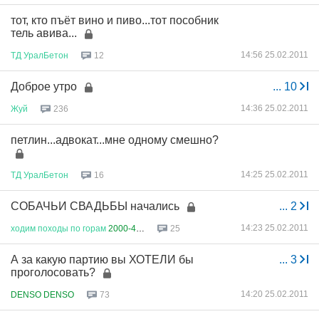
тот, кто пъёт вино и пиво...тот пособник
тель авива...
14:56 25.02.2011
ТД
УралБетон
12
Доброе утро
...
10
14:36 25.02.2011
Жуй
236
петлин...адвокат...мне одному смешно?
14:25 25.02.2011
ТД
УралБетон
16
СОБАЧЬИ СВАДЬБЫ начались
...
2
14:23 25.02.2011
ходим
походы
по
горам
2000-400...
25
А за какую партию вы ХОТЕЛИ бы
...
3
проголосовать?
14:20 25.02.2011
DENSO DENSO
73