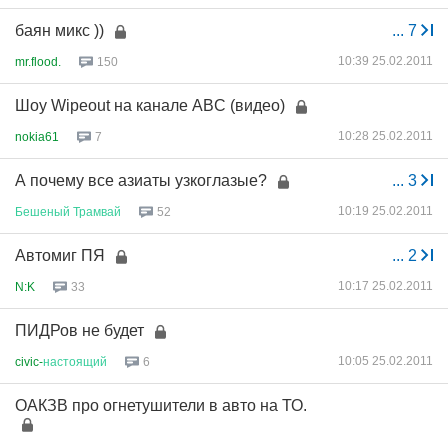
баян микс ))
...
7
10:39 25.02.2011
mr.flood.
150
Шоу Wipeout на канале ABC (видео)
10:28 25.02.2011
nokia61
7
А почему все азиаты узкоглазые?
...
3
10:19 25.02.2011
Бешеный
Трамвай
52
Автомиг ПЯ
...
2
10:17 25.02.2011
N:K
33
ПИДРов не будет
10:05 25.02.2011
civic-
настоящий
6
ОАКЗВ про огнетушители в авто на ТО.