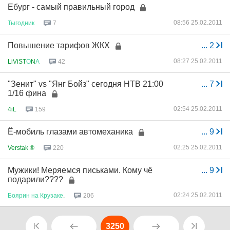
Ебург - самый правильный город
08:56 25.02.2011
Тыгодник
7
Повышение тарифов ЖКХ
...
2
08:27 25.02.2011
LiViST
О
N
А
42
"Зенит" vs "Янг Бойз" сегодня НТВ 21:00
...
7
1/16 фина
02:54 25.02.2011
4iL
159
Ё-мобиль глазами автомеханика
...
9
02:25 25.02.2011
Verstak ®
220
Мужики! Меряемся письками. Кому чё
...
9
подарили????
02:24 25.02.2011
Боярин
на
Крузаке
.
206
3250