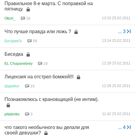
Правильное 8-е марта. С поправкой на
пятницу.
13:33 25.02.2011
Otool_
16
Что лучше правда или ложь ?
...
3
13:14 25.02.2011
БатуринЪ
58
Биседка
12:29 25.02.2011
EL Chupanebrey
19
Лицензия на отстрел бомжей!!!
12:28 25.02.2011
ШуриКэт
16
Познакомлюсь с крановщицей (не интим).
11:42 25.02.2011
pitalenko
3
что такого необычного вы делали для
...
4
своей девушки?