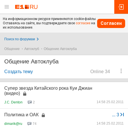
На информационном ресурсе применяются cookie-файлы.
Согласен
Оставаясь на сайте, вы подтверждаете свое
согласие
на
их использование.
Поиск по форумам
Общение
Автоклуб
Общение Автоклуба
Общение Автоклуба
Создать тему
Online 34
Супер звезда Китайского рока Куи Джиан
(видео)
14:58 25.02.2011
J.C. Denton
2
Политика и ОАК
...
3
14:58 25.02.2011
dimarik@ru
74