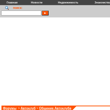
Главная
Новости
Недвижимость
Знакомств
поиск:
Форумы
>
Автоклуб
>
Общение Автоклуба