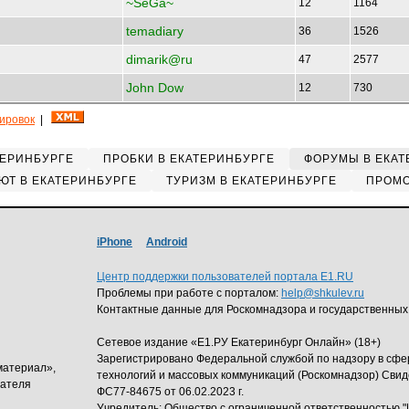
~SeGa~
12
1164
temadiary
36
1526
dimarik@ru
47
2577
John Dow
12
730
кировок
|
ТЕРИНБУРГЕ
ПРОБКИ В ЕКАТЕРИНБУРГЕ
ФОРУМЫ В ЕКАТ
ЮТ В ЕКАТЕРИНБУРГЕ
ТУРИЗМ В ЕКАТЕРИНБУРГЕ
ПРОМО
iPhone
Android
Центр поддержки пользователей портала E1.RU
Проблемы при работе с порталом:
help@shkulev.ru
Контактные данные для Роскомнадзора и государственных
Сетевое издание «Е1.РУ Екатеринбург Онлайн» (18+)
Зарегистрировано Федеральной службой по надзору в сф
материал»,
технологий и массовых коммуникаций (Роскомнадзор) Свид
дателя
ФС77-84675 от 06.02.2023 г.
Учредитель: Общество с ограниченной ответственность