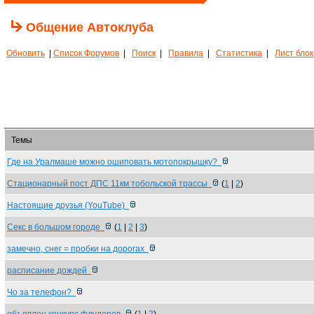
Общение Автоклуба
Обновить
|
Список Форумов
|
Поиск
|
Правила
|
Статистика
|
Лист бло
Темы
Где на Уралмаше можно ошиповать мотопокрышку?
Стационарный пост ДПС 11км тобольской трассы
(
1
|
2
)
Настоящие друзья (YouTube)
Секс в большом городе
(
1
|
2
|
3
)
замечно, снег = пробки на дорогах
расписание дождей
Чо за телефон?