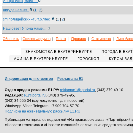
Альфа банк, млиа...
никуда нельзя
(
1
|
2
)
з/п полицейских -45 т.р./мес
(
1
|
2
)
Наш ответ Япона маме...
Обновить
|
Список Форумов
|
Поиск
|
Правила
|
Статистика
|
Лист бло
ЗНАКОМСТВА В ЕКАТЕРИНБУРГЕ
ПОГОДА В ЕКА
АФИША В ЕКАТЕРИНБУРГЕ
ГОРОСКОП
КУРСЫ ВАЛ
Информация для клиентов
Реклама на Е1
Отдел продаж рекламы Е1.РУ:
reklamae1@iportal.ru
, (343) 379-49-10
Редакция:
e1@iportal.ru
, (343) 379-49-95,
(343) 34-555-34 (круглосуточно - для новостей)
WhatsApp, Viber, Telegram: +7 909 704-57-70
Подписка на еженедельную рассылку E1.RU
Публикация материалов под меткой «На правах рекламы», «Партнёрский 
«Новости телекома» и «Новости компаний» оплачена из средств рекламо