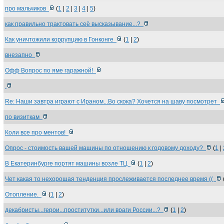
про мальчиков
(
1
|
2
|
3
|
4
|
5
)
как правильно трактовать сеё высказывание...?
Как уничтожили коррупцию в Гонконге
(
1
|
2
)
внезапно
Офф Вопрос по яме гаражной!
Re: Наши завтра играют с Ираном...Во скока? Хочется на шаву посмотрет
по визиткам
Коли все про ментов!
Опрос - стоимость вашей машины по отношению к годовому доходу?
(
1
|
В Екатеринбурге портят машины возле ТЦ
(
1
|
2
)
Чет какая то нехорошая тенденция прослеживается последнее время ((
Отопление.
(
1
|
2
)
декабристы...герои...проститутки...или враги России...?
(
1
|
2
)