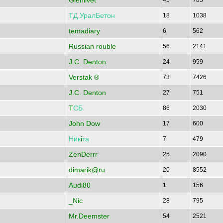
Glenlivet
45
785
ТД
УралБетон
18
1038
temadiary
6
562
Russian rouble
56
2141
J.C. Denton
24
959
Verstak ®
73
7426
J.C. Denton
27
751
T
СБ
86
2030
John Dow
17
600
Ник
i
та
7
479
ZenDerrr
25
2090
dimarik@ru
20
8552
Audi80
1
156
_Nic
28
795
Mr.Deemster
54
2521