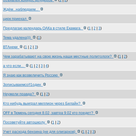
объявлен конкурс флудеров
(
1
|
2
)
Ждём...наблюдаем...
цирк приехал
Предлагаю календарь ОАКа в стиле Екамага.
(
1
|
2
|
3
)
Тема удалена)))
(
1
)
ВТАнеки
(
1
|
2
|
3
)
Чем зарабатывают на свою жизнь наши местные политологи?
(
1
|
2
)
а что если...
(
1
|
2
|
3
|
4
)
Я знаю как возвеличить Россию
Зописываемсо!!1один
Неужели правда?
(
1
|
2
)
Кто нибудь выиграл миллион через Билайн?
OFF в Тюмень сегодня 8.02, завтра 9.02 кто поедет?
Посоветуйте автошколу
(
1
|
2
)
Учет расхода бензина (не для олигархов)
(
1
|
2
|
3
)