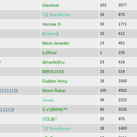
Glenlivet
103
3577
ТД
УралБетон
16
875
Verstak ®
33
1771
(
Ббрмл
)
15
612
West-Jeweller
13
461
(c)Root
1
226
dimarik@ru
23
418
BIBISUXXX
23
519
Golden Army
18
1050
Moon Raker
2
|
3
|
4
|
5
)
105
4502
Анчик
36
2222
S.V.(BMW)™
(
1
|
2
|
3
)
60
3235
Е
CL@
Т
25
975
ТД
УралБетон
28
1493