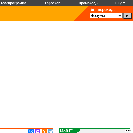
Телепрограмма
Гороскоп
Промокоды
Ещё
переход:
Мой E1