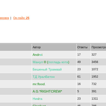
кировок
|
Он-лайн:
25
Автор
Ответы
Просмотр
Andr
е
i
17
327
Манул
® (
погладь
кота
)
49
3456
Бешеный
Трамвай
23
1072
ТД
УралБетон
61
1952
mr.flood.
16
732
A.G.*RIGHTCREW*
5
391
Ник
i
та
23
1311