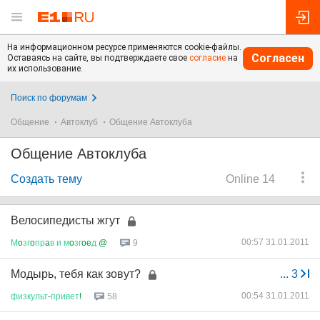
На информационном ресурсе применяются cookie-файлы.
Согласен
Оставаясь на сайте, вы подтверждаете свое
согласие
на
их использование.
Поиск по форумам
Общение
Автоклуб
Общение Автоклуба
Общение Автоклуба
Создать тему
Online 14
Велосипедисты жгут
00:57 31.01.2011
М
o
зг
o
пр
a
в
и
м
o
зг
oe
д
@
9
Модырь, тебя как зовут?
...
3
00:54 31.01.2011
физкульт
-
привет
!
58