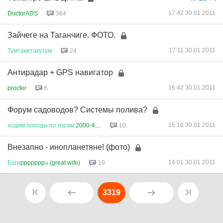
17:42 30.01.2011
DoctorADS
364
Зайчеге на Таганчиге. ФОТО.
17:11 30.01.2011
Тумтакитакутум
24
Антирадар + GPS навигатор
16:42 30.01.2011
procter
6
Форум садоводов? Системы полива?
15:16 30.01.2011
ходим
походы
по
горам
2000-400...
10
Внезапно - инопланетяне! (фото)
14:01 30.01.2011
Баги
ppppppp
а
(great wife)
19
3319