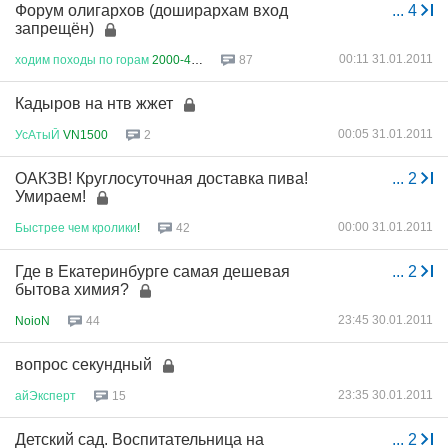
Форум олигархов (доширархам вход
...
4
запрещён)
00:11 31.01.2011
ходим
походы
по
горам
2000-400...
87
Кадыров на нтв жжет
00:05 31.01.2011
УсАтыЙ
VN1500
2
ОАКЗВ! Круглосуточная доставка пива!
...
2
Умираем!
00:00 31.01.2011
Быстрее
чем
кролики
!
42
Где в Екатеринбурге самая дешевая
...
2
бытова химия?
23:45 30.01.2011
NoioN
44
вопрос секундный
23:35 30.01.2011
айЭксперт
15
Детский сад. Воспитательница на
...
2