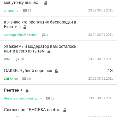
минуточку вышла...
23:29 30.01.2011
антилопа
36
а я знаю кто проплатил беспорядки в
Египте :)
23:24 30.01.2011
Беспартийный
атеист
4
Уважаемый модератор вам осталось
наити всего пять тем
23:22 30.01.2011
VX-1
18
ОАКЗВ. Зубной порошок
...
2
23:22 30.01.2011
Old Spice
28
Рентген +
23:15 30.01.2011
Четырёхсторонний
скотч
18
Сказка про ГЕНСЕКА по 4-ке