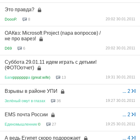
Это правда?
20:02 30.01.2011
DoooP.
8
ОАКвз: Microsoft Project (пара вопросов) /
не про варез!
20:02 30.01.2011
D69
6
Суббота 29.01.11 идем играть с детьми!
(ФОТОотчет)
19:31 30.01.2011
Баги
ppppppp
а
(great wife)
13
Взрывы в районе УПИ
...
2
19:27 30.01.2011
Зелёный
омут
в
глазах
36
EMS почта России
...
2
19:25 30.01.2011
Единомышленник
©
27
А ведь Египет скоро подорожает
...
4