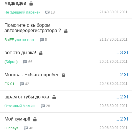
медведев
21:40 30.01.2011
Не
Здешний
паренек
18
Помогите с выбором
автовидеорегистратора ?
21:17 30.01.2011
BatFF
уже
не
торт
5
вот это дырка!
...
3
20:51 30.01.2011
(
Ббрмл
)
66
Москва - Екб автопробег
...
2
20:48 30.01.2011
EK-01
42
шрам от губы до уха
...
2
20:33 30.01.2011
Отважный
Малыш
28
Мой кумир!!
...
2
20:06 30.01.2011
Lunnaya
48