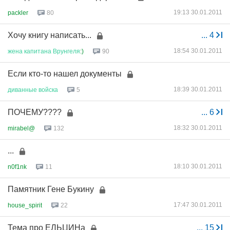
19:13 30.01.2011
packler
80
Хочу книгу написать...
...
4
18:54 30.01.2011
жена
капитана
Врунгеля
:)
90
Если кто-то нашел документы
18:39 30.01.2011
диванные
войска
5
ПОЧЕМУ????
...
6
18:32 30.01.2011
mirabel@
132
...
18:10 30.01.2011
n0f1nk
11
Памятник Гене Букину
17:47 30.01.2011
house_spirit
22
Тема про ЕЛЬЦИНа
...
15