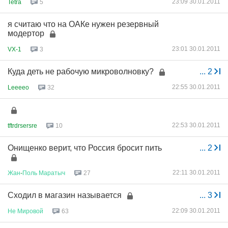
23:09 30.01.2011
Tetra
5
я считаю что на ОАКе нужен резервный
модертор
23:01 30.01.2011
VX-1
3
Куда деть не рабочую микроволновку?
...
2
22:55 30.01.2011
Leeeeo
32
22:53 30.01.2011
tftrdrsersre
10
Онищенко верит, что Россия бросит пить
...
2
22:11 30.01.2011
Жан
-
Поль
Маратыч
27
Сходил в магазин называется
...
3
22:09 30.01.2011
Не
Мировой
63