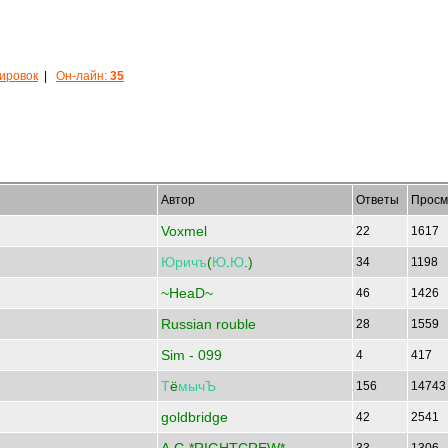
кировок
|
Он-лайн:
35
Автор
Ответы
Просм
Voxmel
22
1617
Юричъ
(
Ю
.
Ю
.)
34
1198
~HeaD~
46
1426
Russian rouble
28
1559
Sim - 099
4
417
Т
ё
мычЪ
156
1474
goldbridge
42
2541