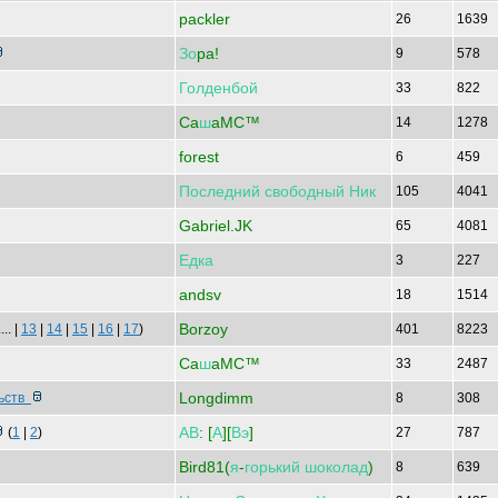
packler
26
1639
Зо
pa!
9
578
Голденбой
33
822
Ca
ш
aMC™
14
1278
forest
6
459
Последний
свободный
Ник
105
4041
Gabriel.JK
65
4081
Едка
3
227
andsv
18
1514
Borzoy
.... |
13
|
14
|
15
|
16
|
17
)
401
8223
Ca
ш
aMC™
33
2487
Longdimm
льств
8
308
АВ
: [
А
][
Вэ
]
(
1
|
2
)
27
787
Bird81(
я
-
горький
шоколад
)
8
639