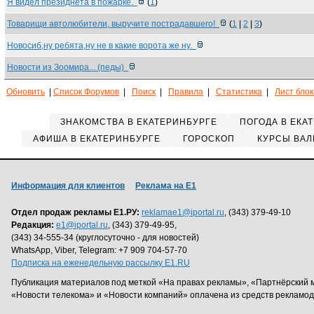
Я видел президнета в пожарке.
(
1
)
Товарищи автолюбители, выручите пострадавшего!
(
1
|
2
|
3
)
Новосиб,ну ребята,ну не в какие ворота же ну.
Новости из Зоомира... (педы)
Обновить
|
Список Форумов
|
Поиск
|
Правила
|
Статистика
|
Лист бло
ЗНАКОМСТВА В ЕКАТЕРИНБУРГЕ
ПОГОДА В ЕКА
АФИША В ЕКАТЕРИНБУРГЕ
ГОРОСКОП
КУРСЫ ВАЛ
Информация для клиентов
Реклама на Е1
Отдел продаж рекламы Е1.РУ:
reklamae1@iportal.ru
, (343) 379-49-10
Редакция:
e1@iportal.ru
, (343) 379-49-95,
(343) 34-555-34 (круглосуточно - для новостей)
WhatsApp, Viber, Telegram: +7 909 704-57-70
Подписка на еженедельную рассылку E1.RU
Публикация материалов под меткой «На правах рекламы», «Партнёрский 
«Новости телекома» и «Новости компаний» оплачена из средств рекламо