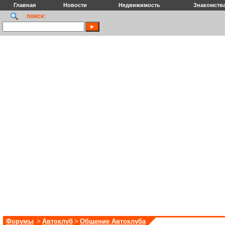
Главная
Новости
Недвижимость
Знакомств
поиск:
Форумы
>
Автоклуб
>
Общение Автоклуба