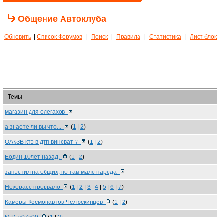
Общение Автоклуба
Обновить
|
Список Форумов
|
Поиск
|
Правила
|
Статистика
|
Лист бло
Темы
магазин для олегахов
а знаете ли вы что...
(
1
|
2
)
ОАКЗВ кто в дтп виноват ?
(
1
|
2
)
Еодин 10лет назад.
(
1
|
2
)
запостил на общих, но там мало народа
Нехерасе прорвало
(
1
|
2
|
3
|
4
|
5
|
6
|
7
)
Камеры Космонавтов-Челюскинцев
(
1
|
2
)