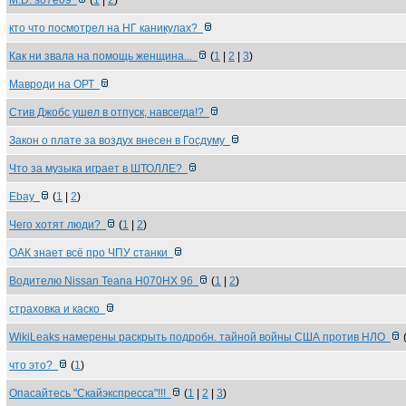
M.D. s07e09
(
1
|
2
)
кто что посмотрел на НГ каникулах?
Как ни звала на помощь женщина...
(
1
|
2
|
3
)
Мавроди на ОРТ
Стив Джобс ушел в отпуск, навсегда!?
Закон о плате за воздух внесен в Госдуму
Что за музыка играет в ШТОЛЛЕ?
Ebay
(
1
|
2
)
Чего хотят люди?
(
1
|
2
)
ОАК знает всё про ЧПУ станки
Водителю Nissan Teana Н070НХ 96
(
1
|
2
)
страховка и каско
WikiLeaks намерены раскрыть подробн. тайной войны США против НЛО
что это?
(
1
)
Опасайтесь "Скайэкспресса"!!!
(
1
|
2
|
3
)