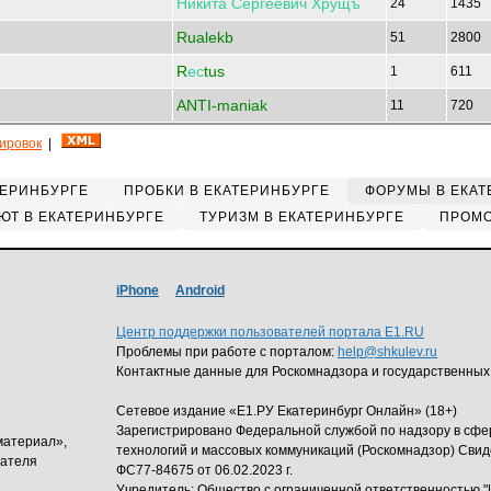
Никита
Сергеевич
Хрущъ
24
1435
Rualekb
51
2800
R
ес
tus
1
611
ANTI-maniak
11
720
кировок
|
ТЕРИНБУРГЕ
ПРОБКИ В ЕКАТЕРИНБУРГЕ
ФОРУМЫ В ЕКАТ
ЮТ В ЕКАТЕРИНБУРГЕ
ТУРИЗМ В ЕКАТЕРИНБУРГЕ
ПРОМО
iPhone
Android
Центр поддержки пользователей портала E1.RU
Проблемы при работе с порталом:
help@shkulev.ru
Контактные данные для Роскомнадзора и государственных
Сетевое издание «Е1.РУ Екатеринбург Онлайн» (18+)
Зарегистрировано Федеральной службой по надзору в сф
материал»,
технологий и массовых коммуникаций (Роскомнадзор) Свид
дателя
ФС77-84675 от 06.02.2023 г.
Учредитель: Общество с ограниченной ответственность