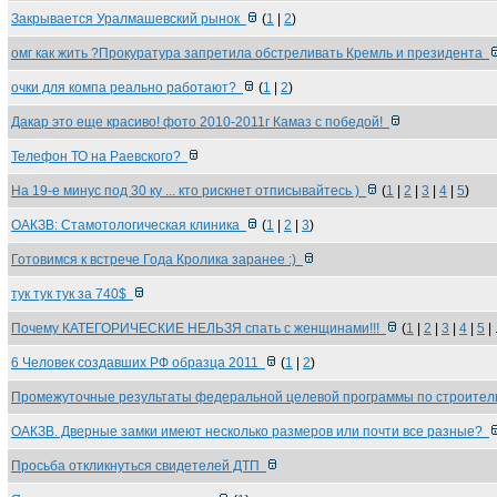
Закрывается Уралмашевский рынок
(
1
|
2
)
омг как жить ?Прокуратура запретила обстреливать Кремль и президента
очки для компа реально работают?
(
1
|
2
)
Дакар это еще красиво! фото 2010-2011г Камаз с победой!
Телефон ТО на Раевского?
На 19-е минус под 30 ку ... кто рискнет отписывайтесь )
(
1
|
2
|
3
|
4
|
5
)
ОАКЗВ: Стамотологическая клиника
(
1
|
2
|
3
)
Готовимся к встрече Года Кролика заранее :)
тук тук тук за 740$
Почему КАТЕГОРИЧЕСКИЕ НЕЛЬЗЯ спать с женщинами!!!
(
1
|
2
|
3
|
4
|
5
| 
6 Человек создавших РФ образца 2011
(
1
|
2
)
Промежуточные результаты федеральной целевой программы по строите
ОАКЗВ. Дверные замки имеют несколько размеров или почти все разные?
Просьба откликнуться свидетелей ДТП