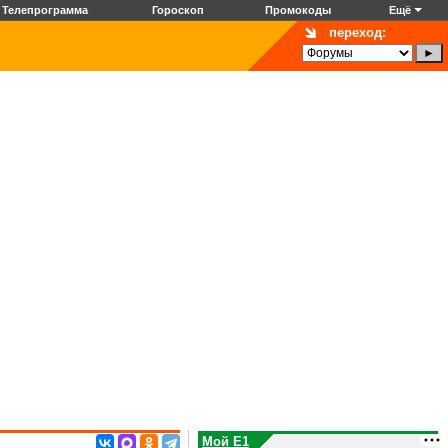
Телепрограмма
Гороскоп
Промокоды
Ещё
переход:
Мой E1