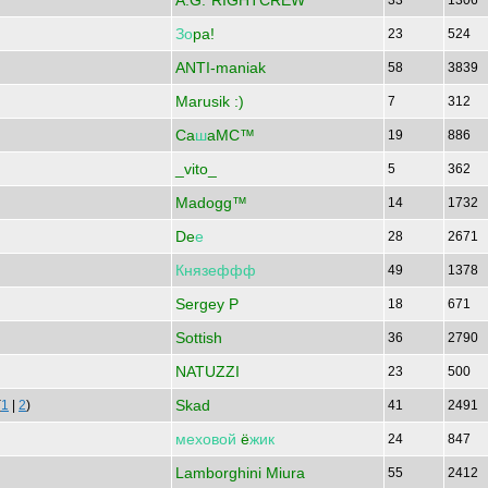
A.G.*RIGHTCREW*
33
1306
Зо
pa!
23
524
ANTI-maniak
58
3839
Marusik :)
7
312
Ca
ш
aMC™
19
886
_vito_
5
362
Madogg™
14
1732
De
е
28
2671
Князеффф
49
1378
Sergey P
18
671
Sottish
36
2790
NATUZZI
23
500
Skad
(
1
|
2
)
41
2491
меховой
ё
жик
24
847
Lamborghini Miura
55
2412