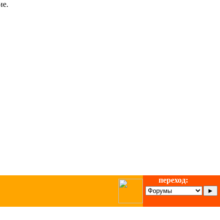
ие.
переход: