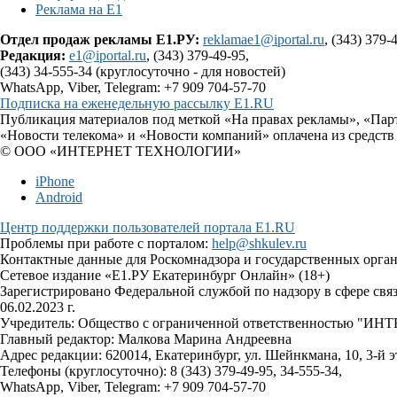
Реклама на Е1
Отдел продаж рекламы Е1.РУ:
reklamae1@iportal.ru
, (343) 379-
Редакция:
e1@iportal.ru
, (343) 379-49-95,
(343) 34-555-34 (круглосуточно - для новостей)
WhatsApp, Viber, Telegram: +7 909 704-57-70
Подписка на еженедельную рассылку E1.RU
Публикация материалов под меткой «На правах рекламы», «Пар
«Новости телекома» и «Новости компаний» оплачена из средств
© ООО «ИНТЕРНЕТ ТЕХНОЛОГИИ»
iPhone
Android
Центр поддержки пользователей портала E1.RU
Проблемы при работе с порталом:
help@shkulev.ru
Контактные данные для Роскомнадзора и государственных орга
Сетевое издание «Е1.РУ Екатеринбург Онлайн» (18+)
Зарегистрировано Федеральной службой по надзору в сфере св
06.02.2023 г.
Учредитель: Общество с ограниченной ответственностью 
Главный редактор: Малкова Марина Андреевна
Адрес редакции: 620014, Екатеринбург, ул. Шейнкмана, 10, 3-й э
Телефоны (круглосуточно): 8 (343) 379-49-95, 34-555-34,
WhatsApp, Viber, Telegram: +7 909 704-57-70