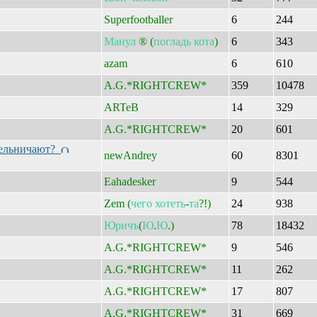
Superfootballer
6
244
Манул
® (
погладь
кота
)
6
343
azam
6
610
A.G.*RIGHTCREW*
359
10478
ARTeB
14
329
A.G.*RIGHTCREW*
20
601
едельничают?
newAndrey
60
8301
Eahadesker
9
544
Zem (
чего
хотеть
-
та
?!)
24
938
Юричъ
(
Ю
.
Ю
.)
78
18432
A.G.*RIGHTCREW*
9
546
A.G.*RIGHTCREW*
11
262
A.G.*RIGHTCREW*
17
807
A.G.*RIGHTCREW*
31
669