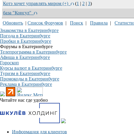
Котэ хочет управлять миром (+)
(
1
|
2
|
3
)
база "Консул"
Обновить
|
Список Форумов
|
Поиск
|
Правила
|
Статисти
Знакомства в Екатеринбурге
Погода в Екатеринбурге
Пробки в Екатеринбурге
Форумы в Екатеринбурге
Телепрограмма в Екатеринбурге
Афиша в Екатеринбурге
Гороскоп
Курсы валют в Екатеринбурге
Туризм в Екатеринбурге
Промокоды в Екатеринбурге
Реклама в Екатеринбурге
Читайте нас где удобно
Информация для клиентов