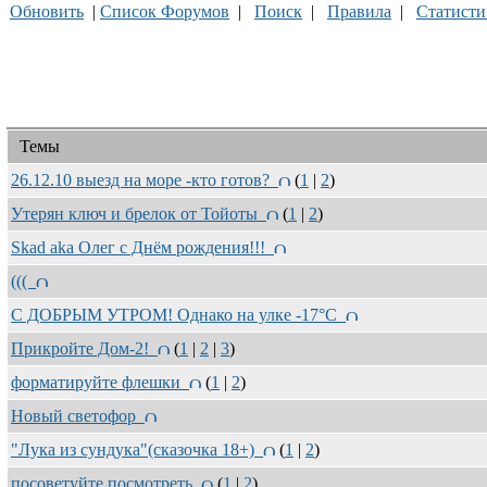
Обновить
|
Список Форумов
|
Поиск
|
Правила
|
Статисти
Темы
26.12.10 выезд на море -кто готов?
(
1
|
2
)
Утерян ключ и брелок от Тойоты
(
1
|
2
)
Skad aka Олег с Днём рождения!!!
(((
С ДОБРЫМ УТРОМ! Однако на улке -17°C
Прикройте Дом-2!
(
1
|
2
|
3
)
форматируйте флешки
(
1
|
2
)
Новый светофор
"Лука из сундука"(сказочка 18+)
(
1
|
2
)
посоветуйте посмотреть
(
1
|
2
)