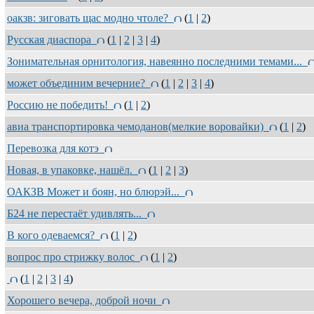
оакзв: зиговать щас модно чтоле?
(
1
|
2
)
Русская диаспора
(
1
|
2
|
3
|
4
)
Зонимательная орнитология, навеянно последними темами...
может объединим вечерние?
(
1
|
2
|
3
|
4
)
Россию не победить!
(
1
|
2
)
авиа транспортировка чемоданов(мелкие воровайки)
(
1
|
2
)
Перевозка для котэ
Новая, в упаковке, нашёл.
(
1
|
2
|
3
)
ОАКЗВ Может и боян, но блюрэй...
Б24 не перестаёт удивлять...
В кого одеваемся?
(
1
|
2
)
вопрос про стрижку волос
(
1
|
2
)
(
1
|
2
|
3
|
4
)
Хорошего вечера, доброй ночи