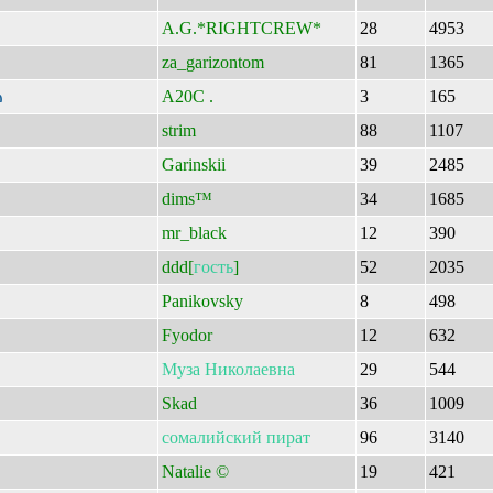
A.G.*RIGHTCREW*
28
4953
za_garizontom
81
1365
A20C .
3
165
strim
88
1107
Garinskii
39
2485
dims™
34
1685
mr_black
12
390
ddd[
гость
]
52
2035
Panikovsky
8
498
Fyodor
12
632
Муза
Николаевна
29
544
Skad
36
1009
сомалийский
пират
96
3140
Natalie ©
19
421