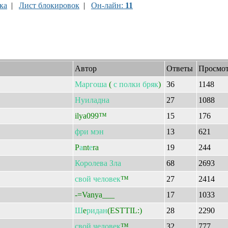
ка
|
Лист блокировок
|
Он-лайн:
11
Автор
Ответы
Просмо
Маргоша
(
с
полки
бряк
)
36
1148
Нуиладна
27
1088
ilya099™
15
176
фри
мэн
13
621
P
а
nt
е
ra
19
244
Королева
Зла
68
2693
свой
человек
™
27
2414
-=Vanya___
17
1033
Ш
e
ридан
(ESTTIL:)
28
2290
свой
человек
™
32
777