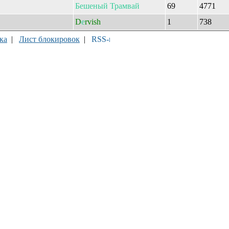
Бешеный
Трамвай
69
4771
D
е
rvish
1
738
ка
|
Лист блокировок
|