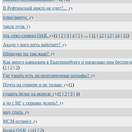
В Рефтинский никто не едет?...
плюс\минус
такси пуля
эта..секс-симвал ОАК
(
1
|
2
|
3
|
4
|
5
| .... |
11
|
12
|
13
|
14
|
15
)
Акадо у кого нить работает?
Щеридан ты там жыв?
Как много кавказцев в Екатеринбурге и насколько они беспр
(
1
|
2
|
3
)
Где узнать есть ли неоплаченные штрафы?
Почта на сервере и не только
(
1
)
сушить белье на морозе
(
1
|
2
|
3
|
4
)
а чо с НГ с серыми делать?
мну спать
МСМ останел
йолка ОАК
(
1
|
2
)