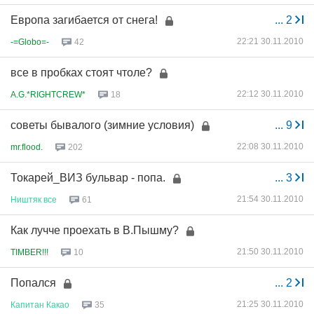
Европа загибается от снега!
...
2
22:21 30.11.2010
-=Globo=-
42
все в пробках стоят чтоле?
22:12 30.11.2010
A.G.*RIGHTCREW*
18
советы бывалого (зимние условия)
...
9
22:08 30.11.2010
mr.flood.
202
Токарей_ВИЗ бульвар - попа.
...
3
21:54 30.11.2010
Ништяк
все
61
Как лучче проехать в В.Пышму?
21:50 30.11.2010
TIMBER!!!
10
Попался
...
2
21:25 30.11.2010
Капитан
Какао
35