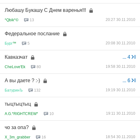
Любашу Букашу С Днем варенья!!!
20:27 30.11.2010
*Qbik*©
13
Федеральное послание
20:08 30.11.2010
Бург
™
5
Кавказчат
...
4
19:58 30.11.2010
CheLove'Ek
80
А вы даете ? :-)
...
6
19:19 30.11.2010
БатуринЪ
132
тыцтыцтыц
19:11 30.11.2010
A.G.*RIGHTCREW*
10
чо зa опa?
18:54 30.11.2010
X_3m_grabber
16