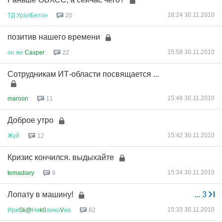
16:24 30.11.2010
ТД
УралБетон
20
позитив нашего времени
15:58 30.11.2010
он
же
Casper
22
Сотрудникам ИТ-области посвящается ...
15:48 30.11.2010
maroon
11
Доброе утро
15:42 30.11.2010
Жуй
12
Кризис кончился. выдыхайте
15:34 30.11.2010
temadiary
9
Лопату в машину!
...
3
15:33 30.11.2010
Ири
Sk@
Ни
k0
лино
V
на
62