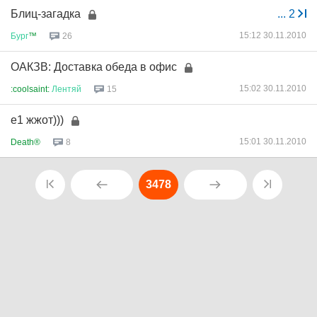
Блиц-загадка
...
2
15:12 30.11.2010
Бург
™
26
ОАКЗВ: Доставка обеда в офис
15:02 30.11.2010
:coolsaint:
Лентяй
15
e1 жжот)))
15:01 30.11.2010
Death®
8
3478