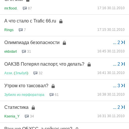
17:16 30.11.2010
mr.flood.
87
А что стало с Trafic 66.ru
17:15 30.11.2010
Rings
7
Олимпиада безопасности
...
2
16:45 30.11.2010
ekbstart
31
ОАКЗВ Потерял паспорт, что делать?
...
2
16:41 30.11.2010
Аззи
. (
Эльбуб
)
32
Утром кто таксовал?
...
3
16:38 30.11.2010
Зубило
из
перфоратора
61
Статистика
...
2
16:31 30.11.2010
Ksenia_Y
34
Раньше ОБХСС, а сейчас чего?