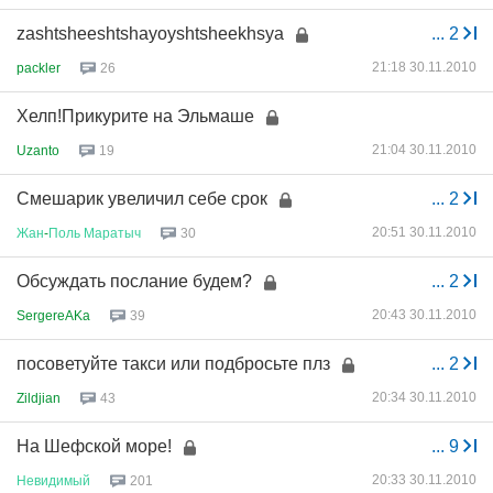
zаshtshееshtshауоуshtshееkhsуа
...
2
21:18 30.11.2010
packler
26
Хелп!Прикурите на Эльмаше
21:04 30.11.2010
Uzanto
19
Смешарик увеличил себе срок
...
2
20:51 30.11.2010
Жан
-
Поль
Маратыч
30
Обсуждать послание будем?
...
2
20:43 30.11.2010
SergereAKa
39
посоветуйте такси или подбросьте плз
...
2
20:34 30.11.2010
Zildjian
43
На Шефской море!
...
9
20:33 30.11.2010
Невидимый
201