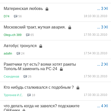
Материнская любовь
...
3
18:10 30.11.2010
D74
56
Московский тракт, жуткая авария.
...
3
17:55 30.11.2010
Oleg
ы
ch 389
65
Автобус тронулся
17:54 30.11.2010
adafin
24
Ракетчики тут есть? вояки хотят ракеты
...
2
Тополь-М заменить на РС-24
17:50 30.11.2010
Скандинав
26
Кто нибудь сталкивался с подобным ?
17:33 30.11.2010
Тургенев
И
.
С
.
18
что делать когда не завелся? подскажите
...
4
ОАКчики