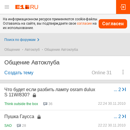
На информационном ресурсе применяются cookie-файлы.
Согласен
Оставаясь на сайте, вы подтверждаете свое
согласие
на
их использование.
Поиск по форумам
Общение
Автоклуб
Общение Автоклуба
Общение Автоклуба
Создать тему
Online 31
Что будет если разбить лампу osram dulux
...
2
S 11W/830?
22:24 30.11.2010
Think outside the box
36
Пушка Гаусса
...
2
22:22 30.11.2010
SAO
28