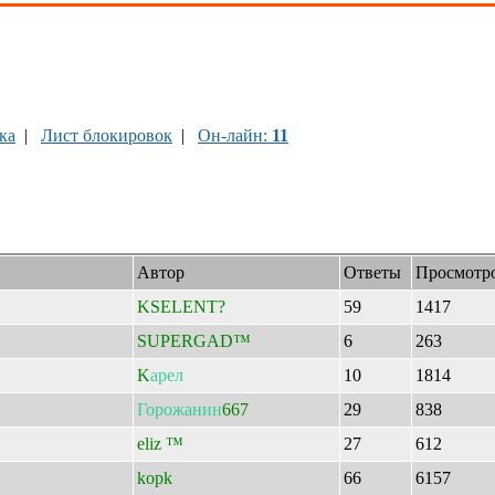
ка
|
Лист блокировок
|
Он-лайн:
11
Автор
Ответы
Просмотр
KSELENT?
59
1417
SUPERGAD™
6
263
K
арел
10
1814
Горожанин
667
29
838
eliz ™
27
612
kopk
66
6157