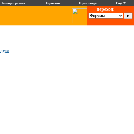
Телепрограмма
Гороскоп
Промокоды
Ещё
переход:
орум