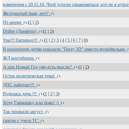
изменения с 20.11.10. Чтоб успели ознакомиться, кто не в курс
Желтоватый баян, нет?
Пт-анеки
(
1
|
2
)
Drifter (Дрифтер)
(
1
|
2
)
Ура!!! Пятницо!!!
(
1
|
2
|
3
|
4
|
5
|
6
|
7
|
8
)
В кинотеатре детям показали "Пилу 3D" вместо мультфильма
ЖД контейнера
А про Новый Год уже есть мысли?
(
1
|
2
)
Остро политическая тема!
ДПС работает?!
Родилась дочь !!!
(
1
|
2
|
3
)
Хочу Гармошку или боян! :)
Так прожили август
снятие с учета ТС