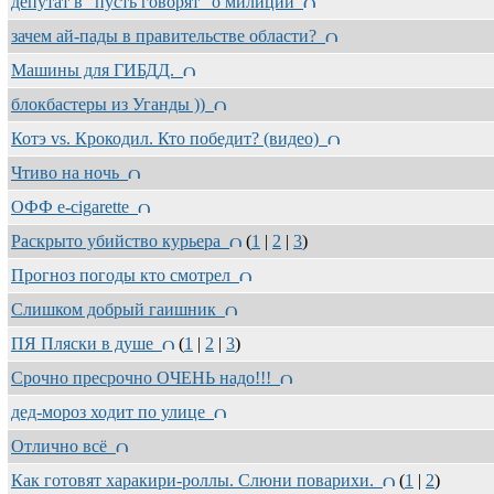
депутат в "пусть говорят" о милиции
зачем ай-пады в правительстве области?
Машины для ГИБДД.
блокбастеры из Уганды ))
Котэ vs. Крокодил. Кто победит? (видео)
Чтиво на ночь
ОФФ e-cigarette
Раскрыто убийство курьера
(
1
|
2
|
3
)
Прогноз погоды кто смотрел
Слишком добрый гаишник
ПЯ Пляски в душе
(
1
|
2
|
3
)
Срочно пресрочно ОЧЕНЬ надо!!!
дед-мороз ходит по улице
Отлично всё
Как готовят харакири-роллы. Слюни поварихи.
(
1
|
2
)