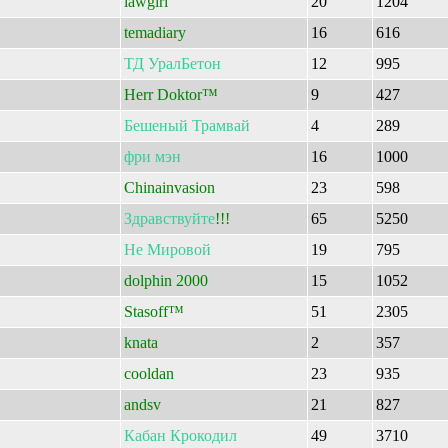
lawgirl
20
1204
temadiary
16
616
ТД
УралБетон
12
995
Herr Doktor™
9
427
Бешеный
Трамвай
4
289
фри
мэн
16
1000
Chinainvasion
23
598
Здравствуйте
!!!
65
5250
Не
Мировой
19
795
dolphin 2000
15
1052
Stasoff™
51
2305
knata
2
357
cooldan
23
935
andsv
21
827
Кабан
Крокодил
49
3710