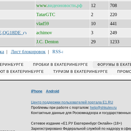
www.
видеоновости
.
рф
12
708
TatarGTC
2
220
vlad59
10
441
5DE,QG18DE
achimov
3
249
J.C. Denton
29
1233
ка
|
Лист блокировок
|
ТЕРИНБУРГЕ
ПРОБКИ В ЕКАТЕРИНБУРГЕ
ФОРУМЫ В ЕКАТ
ЮТ В ЕКАТЕРИНБУРГЕ
ТУРИЗМ В ЕКАТЕРИНБУРГЕ
ПРОМО
iPhone
Android
Центр поддержки пользователей портала E1.RU
Проблемы при работе с порталом:
help@shkulev.ru
Контактные данные для Роскомнадзора и государственных
Сетевое издание «Е1.РУ Екатеринбург Онлайн» (18+)
Зарегистрировано Федеральной службой по надзору в сф