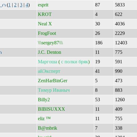
е
(
1
|
2
|
3
|
4
)
esprit
87
5833
KROT
4
622
Neal X
30
4036
FrogFoot
26
2229
\\\sergey87\\\
186
12403
J.C. Denton
11
775
Маргоша
(
с
полки
бряк
)
19
591
айЭксперт
41
990
ZenHarBinGer
5
473
Тимур
Иваныч
8
883
Billy2
53
1260
BIBISUXXX
11
409
eliz ™
11
755
B@mbrik
7
338