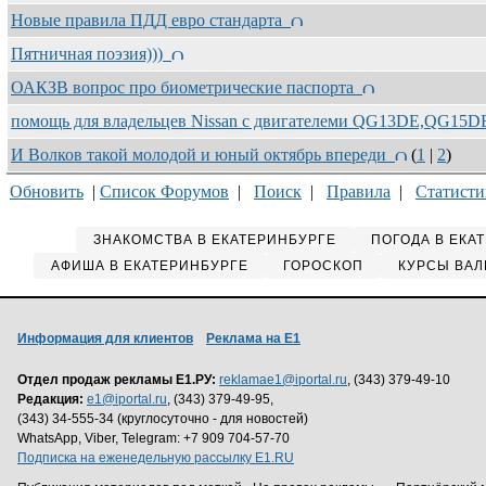
Новые правила ПДД евро стандарта
Пятничная поэзия)))
ОАКЗВ вопрос про биометрические паспорта
помощь для владельцев Nissan с двигателеми QG13DE,QG1
И Волков такой молодой и юный октябрь впереди
(
1
|
2
)
Обновить
|
Список Форумов
|
Поиск
|
Правила
|
Статисти
ЗНАКОМСТВА В ЕКАТЕРИНБУРГЕ
ПОГОДА В ЕКА
АФИША В ЕКАТЕРИНБУРГЕ
ГОРОСКОП
КУРСЫ ВАЛ
Информация для клиентов
Реклама на Е1
Отдел продаж рекламы Е1.РУ:
reklamae1@iportal.ru
, (343) 379-49-10
Редакция:
e1@iportal.ru
, (343) 379-49-95,
(343) 34-555-34 (круглосуточно - для новостей)
WhatsApp, Viber, Telegram: +7 909 704-57-70
Подписка на еженедельную рассылку E1.RU