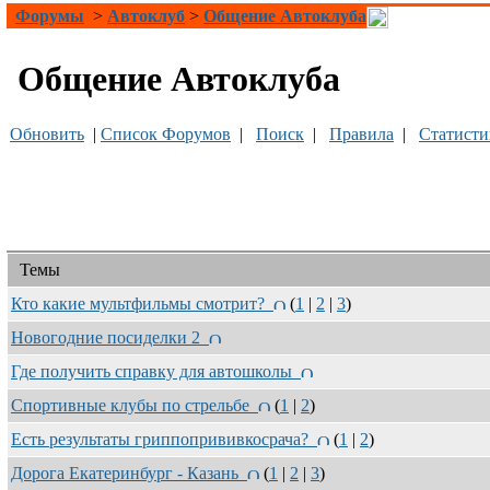
Форумы
>
Автоклуб
>
Общение Автоклуба
Общение Автоклуба
Обновить
|
Список Форумов
|
Поиск
|
Правила
|
Статисти
Темы
Кто какие мультфильмы смотрит?
(
1
|
2
|
3
)
Новогодние посиделки 2
Где получить справку для автошколы
Спортивные клубы по стрельбе
(
1
|
2
)
Есть результаты гриппопрививкосрача?
(
1
|
2
)
Дорога Екатеринбург - Казань
(
1
|
2
|
3
)