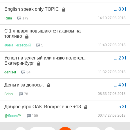
English speak only TOPIC
...
8
14:10 27.08.2018
Rum
179
С 1 января повышаются акцизы на
топливо
11:40 27.08.2018
Фома
_
Исетский
5
Успел на зеленый или низко полетел....
...
2
Екатеринбург
11:32 27.08.2018
denis-it
34
Деньги за доносы.
...
4
08:33 27.08.2018
Brian.
78
Доброе утро ОАК. Воскресенье +13
...
5
00:47 27.08.2018
@
Денис
™
109