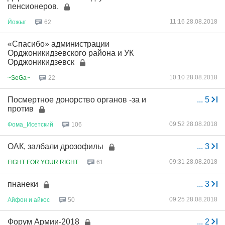
пенсионеров.
11:16 28.08.2018
Йожыг
62
«Спасибо» администрации
Орджоникидзевского района и УК
Орджоникидзевск
10:10 28.08.2018
~SeGa~
22
Посмертное донорство органов -за и
...
5
против
09:52 28.08.2018
Фома
_
Исетский
106
ОАК, залбали дрозофилы
...
3
09:31 28.08.2018
FIGHT FOR YOUR RIGHT
61
пнанеки
...
3
09:25 28.08.2018
Айфон
и
айкос
50
Форум Армии-2018
...
2