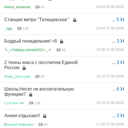
02:04 28.08.2018
Petrov_kamensk
43
Cтанция метро "Татищевская "
...
5
23:44 27.08.2018
_riga
116
Бодрый понедельник! +8
...
3
23:36 27.08.2018
°•._.•°N@dya (shrek200)°•._.•°
60
2 тонны кокса с логотипом Единой
...
3
России
20:12 27.08.2018
Фома
_
Исетский
52
Школа.Несет ли воспитательную
...
6
функцию?
19:18 27.08.2018
Султана
<i>
139
Анеки отдыхают!
...
3
17:28 27.08.2018
E
вгений
Иг
o
ревич
64