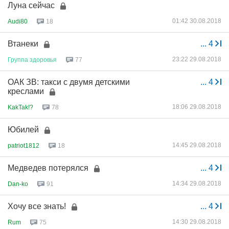
Луна сейчас
01:42 30.08.2018
Audi80
18
Втанеки
...
4
23:22 29.08.2018
Группа
здоровья
77
ОАК ЗВ: такси с двумя детскими
...
4
креслами
18:06 29.08.2018
KakTak!?
78
Юбилей
14:45 29.08.2018
patriot1812
18
Медведев потерялся
...
4
14:34 29.08.2018
Dan-ko
91
Хочу все знать!
...
4
14:30 29.08.2018
Rum
75