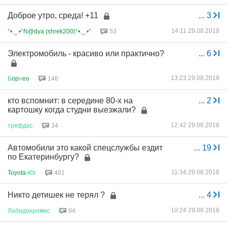
Доброе утро, среда! +11
...
3
14:11 29.08.2018
°•._.•°N@dya (shrek200)°•._.•°
53
Электромобиль - красиво или практично?
...
6
13:23 29.08.2018
Б
op
н
eo
146
кто вспомнит: в середине 80-х на
...
2
картошку когда студни выезжали?
12:42 29.08.2018
трефдас
34
Автомобили это какой спецслужбы ездит
...
19
по Екатеринбургу?
11:34 29.08.2018
Toyota-
Юг
461
Никто детишек не терял ?
...
4
10:24 29.08.2018
Лабидохромис
94