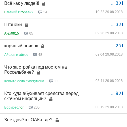
Всё как у людей!
...
3
10:22 29.08.2018
E
вгений
Иг
o
ревич
54
Птанеки
...
3
09:26 29.08.2018
Alex0815
65
корявый почерк
...
2
09:04 29.08.2018
Айфон
и
айкос
48
Что за стройка под мостом на
Россельбане?
08:41 29.08.2018
Копыто
осла
схиегумена
22
Кто куда вбухивает средства перед
...
9
скачком инфляции?
00:19 29.08.2018
Бормотол
o
г
205
Звездочёты ОАКа,где?