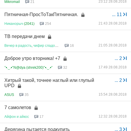
23:12 28.08.2018
Mikromail
21
Пятничная-ПросТоТакПятничная.
...
11
21:43 28.08.2018
Никанорыч
(2041)
254
ТВ передачи днем
21:05 28.08.2018
Вечер
в
радость
,
чифир
сладост
...
16
Доброе утро вторника! +7
...
2
17:49 28.08.2018
°•._.•°N@dya (shrek200)°•._.•°
32
Хитрый такой, точнее наглый или глупый
...
2
UPD
15:54 28.08.2018
ASUS
35
7 самолетов
12:32 28.08.2018
Айфон
и
айкос
17
Дерягина пытается подкупить
...
3